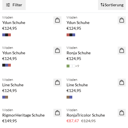
Filter
Sortierung
Kaufe mind. 2 & spare 20 %
Kaufe mind. 2 & spare 20 %
Woden
Woden
NEUHEITEN
NEUHEITEN
Ydun Schuhe
Ydun Schuhe
€124,95
€124,95
Kaufe mind. 2 & spare 20 %
Kaufe mind. 2 & spare 20 %
Woden
Woden
NEUHEITEN
NEUHEITEN
Ydun Schuhe
Ronja Schuhe
€124,95
€124,95
+
9
Kaufe mind. 2 & spare 20 %
Kaufe mind. 2 & spare 20 %
Woden
Woden
NEUHEITEN
NEUHEITEN
Line Schuhe
Line Schuhe
€124,95
€124,95
Woden
Woden
SAVE20
RigmorHeritage Schuhe
RonjaTricolor Schuhe
30 % Rabatt
€149,95
€87,47
€124,95