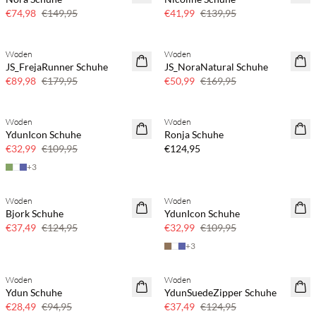
Nur noch wenige
€74,98
€149,95
€41,99
€139,95
Woden
Woden
50 % Rabatt
70 % Rabatt
JS_FrejaRunner Schuhe
JS_NoraNatural Schuhe
Nur noch wenige
€89,98
€179,95
€50,99
€169,95
Woden
Woden
70 % Rabatt
YdunIcon Schuhe
Ronja Schuhe
Nur noch wenige
€32,99
€109,95
€124,95
+
3
Woden
Woden
70 % Rabatt
70 % Rabatt
Bjork Schuhe
YdunIcon Schuhe
Nur noch wenige
Nur noch wenige
€37,49
€124,95
€32,99
€109,95
+
3
Woden
Woden
70 % Rabatt
70 % Rabatt
Ydun Schuhe
YdunSuedeZipper Schuhe
Nur noch wenige
Nur noch wenige
€28,49
€94,95
€37,49
€124,95