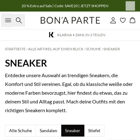
20 % Extra auf Sale | Code: SAVE20 | JETZT SHOPPEN
Suche
Einloggen
Wa
KLARNA • ZAHL IN 3 TEILEN
STARTSEITE
ALLE ARTIKEL AUF EINEN BLICK
SCHUHE
SNEAKER
SNEAKER
Entdecke unsere Auswahl an trendigen Sneakern, die
Komfort und Stil vereinen. Egal, ob du klassische weiße oder
moderne Farben bevorzugst, hier findest du etwas, das zu
deinem Stil und Alltag passt. Mach deine Outfits mit den
richtigen Sneakern komplett.
Alle Schuhe
Sandalen
Sneaker
Stiefel