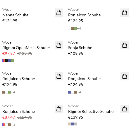
Woden
Woden
Nanna Schuhe
RonjaIcon Schuhe
€124,95
€124,95
+
4
Woden
Woden
SAVE20
RigmorOpenMesh Schuhe
Sonja Schuhe
30 % Rabatt
€97,97
€139,95
€109,95
Woden
Woden
RonjaIcon Schuhe
RonjaIcon Schuhe
€124,95
€124,95
+
4
+
4
Woden
Woden
SAVE20
RonjaIcon Schuhe
RigmorReflective Schuhe
30 % Rabatt
€87,47
€124,95
€139,95
+
4