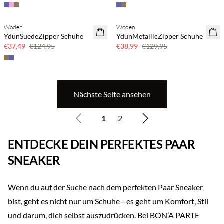
Woden
Woden
70 % Rabatt
70 % Rabatt
YdunSuedeZipper Schuhe
YdunMetallicZipper Schuhe
Nur noch wenige
Nur noch wenige
€37,49
€124,95
€38,99
€129,95
Nächste Seite ansehen
1
2
ENTDECKE DEIN PERFEKTES PAAR
SNEAKER
Wenn du auf der Suche nach dem perfekten Paar Sneaker
bist, geht es nicht nur um Schuhe—es geht um Komfort, Stil
und darum, dich selbst auszudrücken. Bei BON’A PARTE