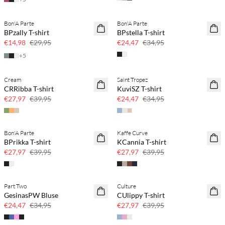
Bon'A Parte
Bon'A Parte
SAVE20
SAVE20
BPzally T-shirt
BPstella T-shirt
50 % Rabatt
30 % Rabatt
€14,98
€29,95
€24,47
€34,95
+
5
Cream
Saint Tropez
SAVE20
SAVE20
CRRibba T-shirt
KuviSZ T-shirt
30 % Rabatt
30 % Rabatt
€27,97
€39,95
€24,47
€34,95
Bon'A Parte
Kaffe Curve
SAVE20
SAVE20
BPrikka T-shirt
KCannia T-shirt
30 % Rabatt
30 % Rabatt
€27,97
€39,95
€27,97
€39,95
Part Two
Culture
SAVE20
SAVE20
GesinasPW Bluse
CUlippy T-shirt
30 % Rabatt
30 % Rabatt
€24,47
€34,95
€27,97
€39,95