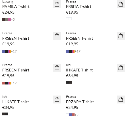
b.young
Fransa
NEUHEITEN
NEUHEITEN
PAMILA T-shirt
FRSITA T-shirt
€24,95
€19,95
+
5
Kaufe mind. 2 & spare 20 %
Kaufe mind. 2 & spare 20 %
Fransa
Fransa
NEUHEITEN
NEUHEITEN
FRSEEN T-shirt
FRSEEN T-shirt
€19,95
€19,95
+
17
+
17
Kaufe mind. 2 & spare 20 %
Kaufe mind. 2 & spare 20 %
Fransa
Ichi
NEUHEITEN
NEUHEITEN
FRSEEN T-shirt
IHKATE T-shirt
€19,95
€34,95
+
17
Kaufe mind. 2 & spare 20 %
Kaufe mind. 2 & spare 20 %
Ichi
Fransa
NEUHEITEN
NEUHEITEN
IHKATE T-shirt
FRZARY T-shirt
€34,95
€24,95
+
2
Kaufe mind. 2 & spare 20 %
Kaufe mind. 2 & spare 20 %