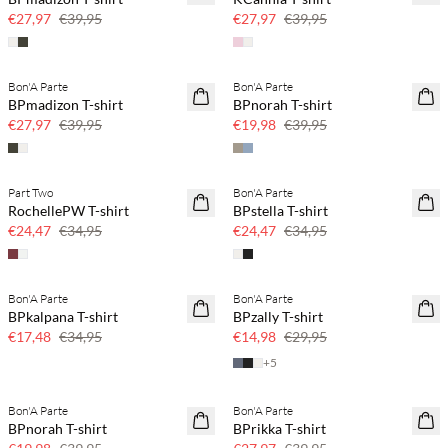
30 % Rabatt
30 % Rabatt
€27,97
€39,95
€27,97
€39,95
Bon'A Parte
Bon'A Parte
SAVE20
SAVE20
BPmadizon T-shirt
BPnorah T-shirt
30 % Rabatt
50 % Rabatt
€27,97
€39,95
€19,98
€39,95
Part Two
Bon'A Parte
SAVE20
SAVE20
RochellePW T-shirt
BPstella T-shirt
30 % Rabatt
30 % Rabatt
€24,47
€34,95
€24,47
€34,95
Bon'A Parte
Bon'A Parte
SAVE20
SAVE20
BPkalpana T-shirt
BPzally T-shirt
50 % Rabatt
50 % Rabatt
€17,48
€34,95
€14,98
€29,95
+
5
Bon'A Parte
Bon'A Parte
SAVE20
SAVE20
BPnorah T-shirt
BPrikka T-shirt
50 % Rabatt
30 % Rabatt