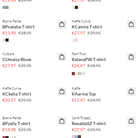
€19,98
€39,95
€27,97
€39,95
Bon'A Parte
Kaffe Curve
SAVE20
SAVE20
BPnatalia T-shirt
KCannia T-shirt
60 % Rabatt
30 % Rabatt
€13,98
€34,95
€27,97
€39,95
Culture
Part Two
SAVE20
SAVE20
CUmaisy Bluse
RatanaPW T-shirt
30 % Rabatt
30 % Rabatt
€27,97
€39,95
€24,47
€34,95
+
7
Kaffe Curve
Kaffe
SAVE20
SAVE20
KCkelia T-shirt
KAarina Top
30 % Rabatt
30 % Rabatt
€20,97
€29,95
€17,47
€24,95
Bon'A Parte
Saint Tropez
SAVE20
SAVE20
BPzally T-shirt
RenaldaSZ T-shirt
50 % Rabatt
30 % Rabatt
€14,98
€29,95
€27,97
€39,95
+
5