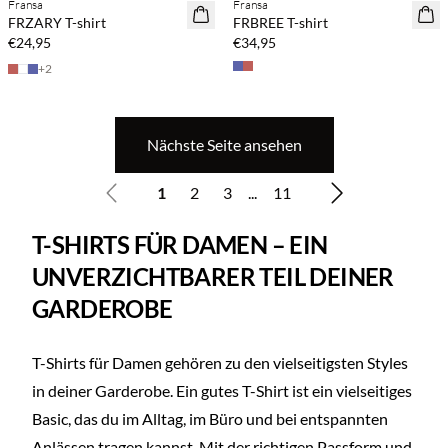
Fransa
Fransa
NEUHEITEN
NEUHEITEN
FRZARY T-shirt
FRBREE T-shirt
€24,95
€34,95
+
2
Nächste Seite ansehen
1
2
3
...
11
T-SHIRTS FÜR DAMEN – EIN
UNVERZICHTBARER TEIL DEINER
GARDEROBE
T-Shirts für Damen gehören zu den vielseitigsten Styles
in deiner Garderobe. Ein gutes T-Shirt ist ein vielseitiges
Basic, das du im Alltag, im Büro und bei entspannten
Anlässen tragen kannst. Mit der richtigen Passform und