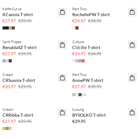
Kaffe Curve
Part Two
SAVE20
SAVE20
KCannia T-shirt
RochellePW T-shirt
30 % Rabatt
30 % Rabatt
€27,97
€39,95
€24,47
€34,95
Saint Tropez
Culture
SAVE20
SAVE20
RenaldaSZ T-shirt
CUcilie T-shirt
30 % Rabatt
30 % Rabatt
€27,97
€39,95
€24,47
€34,95
Cream
Part Two
SAVE20
SAVE20
CRSunnia T-shirt
AnnePW T-shirt
30 % Rabatt
30 % Rabatt
€20,97
€29,95
€27,97
€39,95
+
3
Cream
b.young
SAVE20
NEUHEITEN
CRRibba T-shirt
BYSOLKO T-shirt
30 % Rabatt
€27,97
€39,95
€29,95