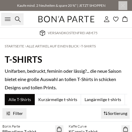
Kaufe mind. 2 Neuheiten & spare 20 %* | JETZT SHOPPEN
Suche
Einloggen
Wa
VERSANDKOSTENFREI AB €75
STARTSEITE
ALLE ARTIKEL AUF EINEN BLICK
T-SHIRTS
T-SHIRTS
Unifarben, bedruckt, feminin oder lässig?... die neue Saison
bietet eine große Auswahl an tollen T-Shirts in schicken
Designs und tollen Prints.
Alle T-Shirts
Kurzärmelige t-shirts
Langärmlige t-shirts
O
Filter
Sortierung
Bon'A Parte
Kaffe Curve
SAVE20
SAVE20
BPmadizon T-shirt
KCannia T-shirt