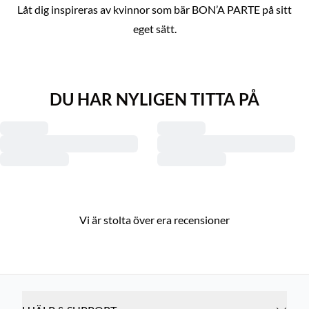
Låt dig inspireras av kvinnor som bär BON’A PARTE på sitt
Shoppa looken
Shoppa looken
Shoppa looken
eget sätt.
DU HAR NYLIGEN TITTA PÅ
Vi är stolta över era recensioner