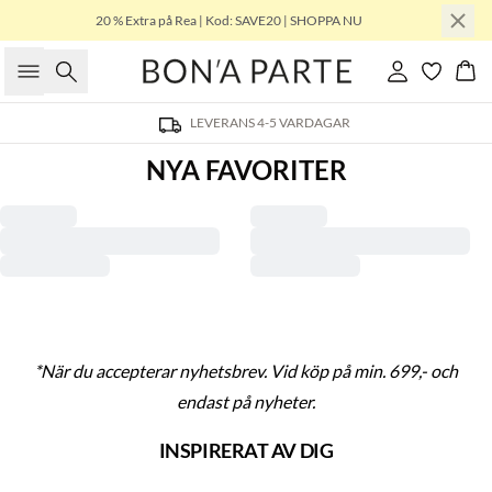
20 % Extra på Rea | Kod: SAVE20 | SHOPPA NU
Sök
Logga in
Kor
LEVERANS 4-5 VARDAGAR
NYA FAVORITER
T-shirts för varma dagar
Hitta din nya tunika
Shoppa looken
*När du accepterar nyhetsbrev. Vid köp på min. 699,-
och
endast på nyheter.
INSPIRERAT AV DIG