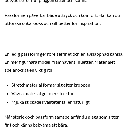
betydelse för hur plaggen sitter och känns.
Passformen påverkar både uttryck och komfort. Här kan du
utforska olika looks och silhuetter för inspiration.
Shoppa looken
Shoppa looken
Shoppa looken
En ledig passform ger rörelsefrihet och en avslappnad känsla.
En mer figurnära modell framhäver silhuetten.Materialet
spelar också en viktig roll:
Stretchmaterial formar sig efter kroppen
Vävda material ger mer struktur
Mjuka stickade kvaliteter faller naturligt
När storlek och passform samspelar får du plagg som sitter
fint och känns bekväma att bära.