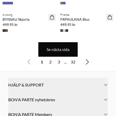
b.young
Fransa
NYHET
NYHET
BYISSALI Skjorta
FRPAULANA Blus
449,95 kr
449,95 kr
Se nästa sida
1
2
3
...
32
HJÄLP & SUPPORT
BON'A PARTE nyhetsbrev
BON'A PARTE Members