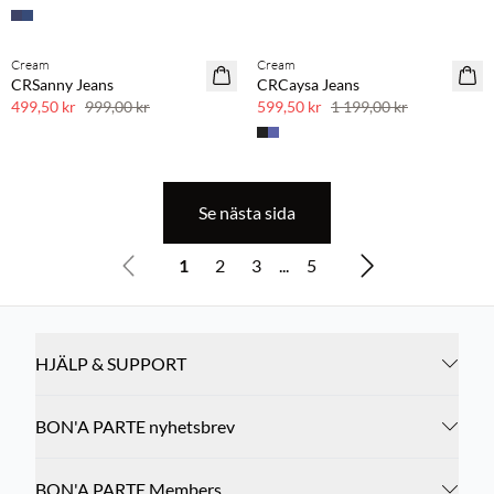
Cream
Cream
SAVE20
SAVE20
CRSanny Jeans
CRCaysa Jeans
50 % rabatt
50 % rabatt
499,50 kr
999,00 kr
599,50 kr
1 199,00 kr
Se nästa sida
1
2
3
...
5
HJÄLP & SUPPORT
BON'A PARTE nyhetsbrev
BON'A PARTE Members