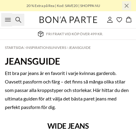
20 % Extra på Rea | Kod: SAVE20 | SHOPPA NU
Sök
Logga in
Kor
FRI FRAKT VID KÖP ÖVER 499 KR.
STARTSIDA
INSPIRATIONSUNIVERS
JEANSGUIDE
JEANSGUIDE
Ett bra par jeans är en favorit i varje kvinnas garderob.
Oavsett passform och färg – det finns så många olika stilar
som passar alla kroppstyper och storlekar. Här hittar du den
ultimata guiden för att välja det bästa paret jeans med
perfekt passform för dig.
WIDE JEANS