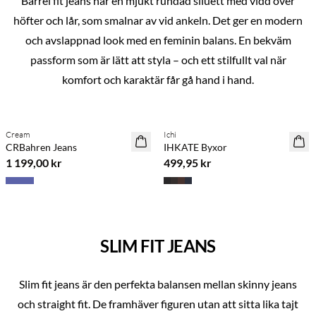
Barrel fit jeans har en mjukt rundad siluett med vidd över
höfter och lår, som smalnar av vid ankeln. Det ger en modern
och avslappnad look med en feminin balans. En bekväm
passform som är lätt att styla – och ett stilfullt val när
komfort och karaktär får gå hand i hand.
Previous slide
Next s
Köp min. 2 & spara 20 %
Köp min. 2 & spara 20 %
Cream
Ichi
NYHET
NYHET
CRBahren Jeans
IHKATE Byxor
1 199,00 kr
499,95 kr
SLIM FIT JEANS
Slim fit jeans är den perfekta balansen mellan skinny jeans
och straight fit. De framhäver figuren utan att sitta lika tajt