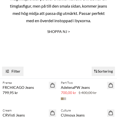
timglasfigur, men på till den smala sidan, kommer jeans
med hög midja att passa dig utmärkt. Passar perfekt
med en överdel instoppad i byxorna.
SHOPPA NJ >
SKÖTSELRÅD
Tvätta jeansen sällan och i kallt vatten för att behålla färgen.
Tvätta dem ut och in för att minska friktion och förhindra att
Filter
Sortering
Köp min. 2 & spara 20 %
färgen bleknar. Torka dem på klädstrecket och undvik
torktumlare för att undvika slitage.
Fransa
Part Two
NYHET
SAVE20
FRCHICAGO Jeans
AdelenaPW Jeans
SAVE20
50 % rabatt
799,95 kr
700,00 kr
1 400,00 kr
Cream
Culture
SAVE20
SAVE20
CRVisti Jeans
CUmoya Jeans