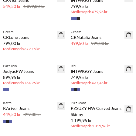
CRVisti Jeans
IHTWIGGY Jeans
50 % rabatt
549,50 kr
1 099,00 kr
799,95 kr
Medlemspris
679,96 kr
BASIC DEAL
Cream
Cream
SAVE20
CRLone Jeans
CRNatalia Jeans
50 % rabatt
799,00 kr
499,50 kr
999,00 kr
Medlemspris
679,15 kr
BASIC DEAL
BASIC DEAL
Part Two
Ichi
JudyasPW Jeans
IHTWIGGY Jeans
899,95 kr
749,95 kr
Medlemspris
764,96 kr
Medlemspris
637,46 kr
BASIC DEAL
Kaffe
Pulz Jeans
SAVE20
KAriver Jeans
PZSUZY HW Curved Jeans
50 % rabatt
449,50 kr
899,00 kr
Skinny
1 199,95 kr
Medlemspris
1 019,96 kr
BASIC DEAL