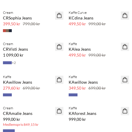
Cream
Kaffe Curve
SAVE20
SAVE20
CRSophia Jeans
KCdina Jeans
50 % rabatt
50 % rabatt
399,50 kr
799,00 kr
499,50 kr
999,00 kr
Cream
Kaffe
SAVE20
CRVisti Jeans
KAlea Jeans
50 % rabatt
1 099,00 kr
499,50 kr
999,00 kr
+
2
Kaffe
Kaffe
SAVE20
SAVE20
KAwillow Jeans
KAwillow Jeans
60 % rabatt
50 % rabatt
279,60 kr
699,00 kr
349,50 kr
699,00 kr
BASIC DEAL
Cream
Kaffe
CRAmalie Jeans
KAforest Jeans
999,00 kr
999,00 kr
Medlemspris
849,15 kr