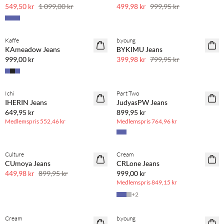
50 % rabatt
50 % rabatt
549,50 kr
1 099,00 kr
499,98 kr
999,95 kr
Kaffe
b.young
SAVE20
KAmeadow Jeans
BYKIMU Jeans
50 % rabatt
999,00 kr
399,98 kr
799,95 kr
BASIC DEAL
BASIC DEAL
Ichi
Part Two
IHERIN Jeans
JudyasPW Jeans
649,95 kr
899,95 kr
Medlemspris
552,46 kr
Medlemspris
764,96 kr
BASIC DEAL
Culture
Cream
SAVE20
CUmoya Jeans
CRLone Jeans
50 % rabatt
449,98 kr
899,95 kr
999,00 kr
Medlemspris
849,15 kr
+
2
Cream
b.young
SAVE20
SAVE20