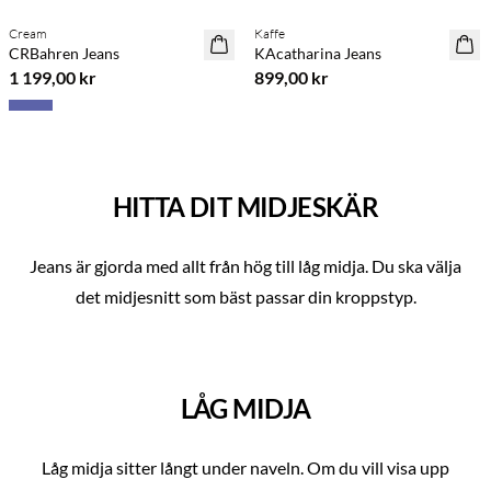
Cream
Kaffe
NYHET
NYHET
CRBahren Jeans
KAcatharina Jeans
1 199,00 kr
899,00 kr
HITTA DIT MIDJESKÄR
Jeans är gjorda med allt från hög till låg midja. Du ska välja
det midjesnitt som bäst passar din kroppstyp.
LÅG MIDJA
Låg midja sitter långt under naveln. Om du vill visa upp