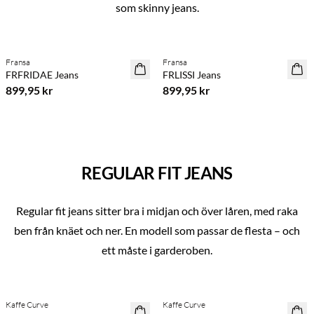
som skinny jeans.
Previous slide
Next s
Köp min. 2 & spara 20 %
Fransa
Fransa
NYHET
NYHET
FRFRIDAE Jeans
FRLISSI Jeans
SAVE20
899,95 kr
899,95 kr
REGULAR FIT JEANS
Regular fit jeans sitter bra i midjan och över låren, med raka
ben från knäet och ner. En modell som passar de flesta – och
ett måste i garderoben.
Previous slide
Next s
Köp min. 2 & spara 20 %
Köp min. 2 & spara 20 %
Kaffe Curve
Kaffe Curve
NYHET
NYHET