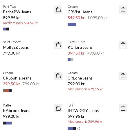
Part Two
Cream
SAVE20
BarbaPW Jeans
CRVisti Jeans
50 % rabatt
899,95 kr
549,50 kr
1 099,00 kr
Medlemspris
764,96 kr
Saint Tropez
Kaffe Curve
BASIC
SAVE20
MollySZ Jeans
KCflora Jeans
50 % rabatt
799,00 kr
399,50 kr
799,00 kr
BASIC DEAL
Cream
Cream
SAVE20
CRSophia Jeans
CRLone Jeans
50 % rabatt
399,50 kr
799,00 kr
799,00 kr
Medlemspris
679,15 kr
BASIC DEAL
Kaffe
Ichi
KAbrook Jeans
IHTWIGGY Jeans
999,00 kr
599,95 kr
Medlemspris
509,96 kr
+
5