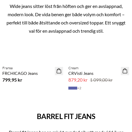
Wide jeans sitter löst från höften och ger en avslappnad,
modern look. De vida benen ger både volym och komfort –
perfekt till både åtsittande och oversized toppar. Ett snyggt
val för en avslappnad och trendig stil.
Previous slide
Next s
Köp min. 2 & spara 20 %
Köp min. 2 & spara 20 %
Fransa
Cream
NYHET
NYHET
FRCHICAGO Jeans
CRVisti Jeans
SAVE20
799,95 kr
879,20 kr
1 099,00 kr
+
2
BARREL FIT JEANS