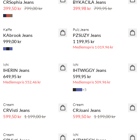
CRSophia Jeans
BYKACILA Jeans
50 % rabatt
50 % rabatt
399,50 kr
799,00 kr
399,98 kr
799,95 kr
BASIC DEAL
Kaffe
Pulz Jeans
KAbrook Jeans
PZSUZY Jeans
999,00 kr
1 199,95 kr
Medlemspris
1 019,96 kr
BASIC DEAL
BASIC DEAL
Ichi
Ichi
IHERIN Jeans
IHTWIGGY Jeans
649,95 kr
599,95 kr
Medlemspris
552,46 kr
Medlemspris
509,96 kr
+
5
Cream
Cream
SAVE20
SAVE20
CRVisti Jeans
CRJoani Jeans
50 % rabatt
50 % rabatt
599,50 kr
1 199,00 kr
599,50 kr
1 199,00 kr
BASIC DEAL
Cream
Ichi
SAVE20