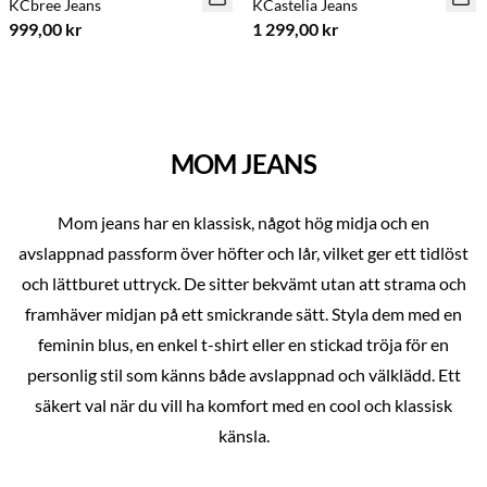
KCbree Jeans
KCastelia Jeans
999,00 kr
1 299,00 kr
MOM JEANS
Mom jeans har en klassisk, något hög midja och en
avslappnad passform över höfter och lår, vilket ger ett tidlöst
och lättburet uttryck. De sitter bekvämt utan att strama och
framhäver midjan på ett smickrande sätt. Styla dem med en
feminin blus, en enkel t-shirt eller en stickad tröja för en
personlig stil som känns både avslappnad och välklädd. Ett
säkert val när du vill ha komfort med en cool och klassisk
känsla.
Previous slide
Next s
Köp min. 2 & spara 20 %
Köp min. 2 & spara 20 %