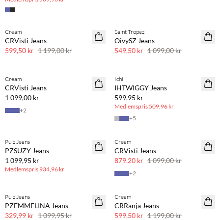
Cream
Saint Tropez
SAVE20
SAVE20
CRVisti Jeans
OivySZ Jeans
50 % rabatt
50 % rabatt
599,50 kr
1 199,00 kr
549,50 kr
1 099,00 kr
BASIC DEAL
Cream
Ichi
CRVisti Jeans
IHTWIGGY Jeans
1 099,00 kr
599,95 kr
Medlemspris
509,96 kr
+
2
+
5
BASIC DEAL
Köp min. 2 & spara 20 %
Pulz Jeans
Cream
NYHET
PZSUZY Jeans
CRVisti Jeans
1 099,95 kr
879,20 kr
1 099,00 kr
Medlemspris
934,96 kr
+
2
Pulz Jeans
Cream
70 % rabatt
SAVE20
PZEMMELINA Jeans
CRRanja Jeans
Få kvar
50 % rabatt
329,99 kr
1 099,95 kr
599,50 kr
1 199,00 kr