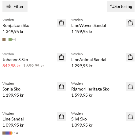
Filter
Sortering
Köp min. 2 & spara 20 %
Köp min. 2 & spara 20 %
Woden
Woden
NYHET
NYHET
RonjaIcon Sko
LineWoven Sandal
1 349,95 kr
1 199,95 kr
+
4
Köp min. 2 & spara 20 %
Woden
Woden
SAVE20
NYHET
JohanneS Sko
LineAnimal Sandal
50 % rabatt
849,98 kr
1 699,95 kr
1 299,95 kr
Köp min. 2 & spara 20 %
Köp min. 2 & spara 20 %
Woden
Woden
NYHET
NYHET
Sonja Sko
RigmorHeritage Sko
1 199,95 kr
1 599,95 kr
Köp min. 2 & spara 20 %
Köp min. 2 & spara 20 %
Woden
Woden
NYHET
NYHET
Line Sandal
Silvi Sko
1 099,95 kr
1 099,95 kr
+
14
Köp min. 2 & spara 20 %
Köp min. 2 & spara 20 %