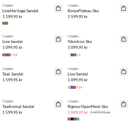
Woden
Woden
NYHET
LineHeritage Sandal
RonjaPlateau Sko
1 199,95 kr
1 599,95 kr
Köp min. 2 & spara 20 %
Woden
Woden
NYHET
Line Sandal
YdunIcon Sko
1 099,95 kr
1 099,95 kr
+
14
+
3
Köp min. 2 & spara 20 %
Köp min. 2 & spara 20 %
Woden
Woden
NYHET
NYHET
TeaL Sandal
Line Sandal
1 599,95 kr
1 099,95 kr
+
14
Köp min. 2 & spara 20 %
Woden
Woden
NYHET
SAVE20
TeaAnimal Sandal
RigmorOpenMesh Sko
30 % rabatt
1 599,95 kr
1 049,97 kr
1 499,95 kr