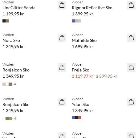
Woden
Woden
LineGlitter Sandal
RigmorReflective Sko
1 199,95 kr
1 399,95 kr
Woden
Woden
Nora Sko
Mathilde Sko
1 249,95 kr
1 699,95 kr
Woden
Woden
30 % rabatt
RonjaIcon Sko
Freja Sko
1 349,95 kr
1 119,97 kr
1 599,95 kr
+
4
Köp min. 2 & spara 20 %
Köp min. 2 & spara 20 %
Woden
Woden
NYHET
NYHET
RonjaIcon Sko
Ydun Sko
1 349,95 kr
1 349,95 kr
+
4
Köp min. 2 & spara 20 %
Köp min. 2 & spara 20 %
Woden
Woden
NYHET
NYHET