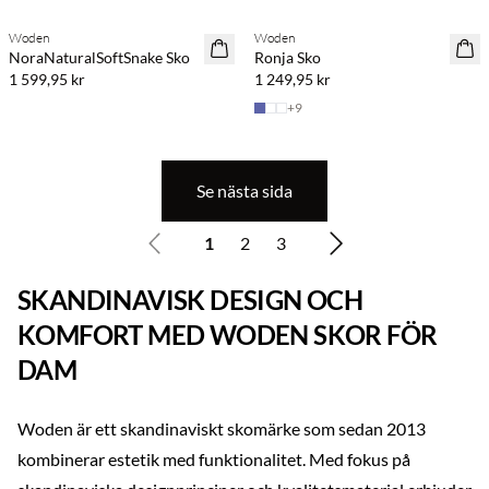
Woden
Woden
NoraNaturalSoftSnake Sko
Ronja Sko
1 599,95 kr
1 249,95 kr
+
9
Se nästa sida
1
2
3
SKANDINAVISK DESIGN OCH
KOMFORT MED WODEN SKOR FÖR
DAM
Woden är ett skandinaviskt skomärke som sedan 2013
kombinerar estetik med funktionalitet. Med fokus på