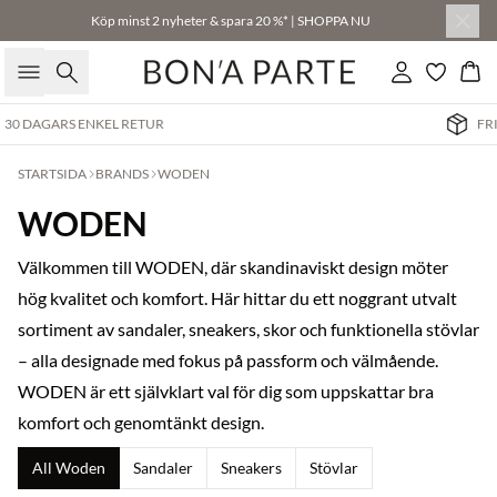
Köp minst 2 nyheter & spara 20 %* | SHOPPA NU
Sök
Logga in
Kor
FRI FRAKT VID KÖP ÖVER 499 KR.
STARTSIDA
BRANDS
WODEN
WODEN
Välkommen till WODEN, där skandinaviskt design möter
hög kvalitet och komfort. Här hittar du ett noggrant utvalt
sortiment av sandaler, sneakers, skor och funktionella stövlar
– alla designade med fokus på passform och välmående.
WODEN är ett självklart val för dig som uppskattar bra
komfort och genomtänkt design.
All Woden
Sandaler
Sneakers
Stövlar