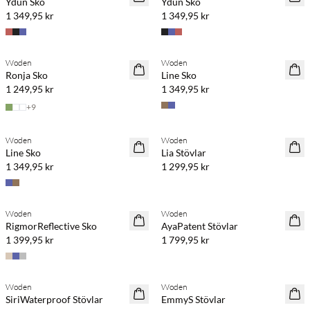
Ydun Sko
Ydun Sko
1 349,95 kr
1 349,95 kr
Köp min. 2 & spara 20 %
Köp min. 2 & spara 20 %
Woden
Woden
NYHET
NYHET
Ronja Sko
Line Sko
1 249,95 kr
1 349,95 kr
+
9
Köp min. 2 & spara 20 %
Köp min. 2 & spara 20 %
Woden
Woden
NYHET
NYHET
Line Sko
Lia Stövlar
1 349,95 kr
1 299,95 kr
Woden
Woden
RigmorReflective Sko
AyaPatent Stövlar
1 399,95 kr
1 799,95 kr
Woden
Woden
SiriWaterproof Stövlar
EmmyS Stövlar