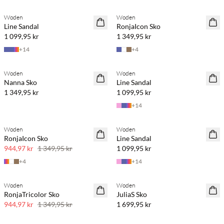
Woden
Woden
NYHET
NYHET
Line Sandal
RonjaIcon Sko
1 099,95 kr
1 349,95 kr
+
14
+
4
Köp min. 2 & spara 20 %
Köp min. 2 & spara 20 %
Woden
Woden
NYHET
NYHET
Nanna Sko
Line Sandal
1 349,95 kr
1 099,95 kr
+
14
Köp min. 2 & spara 20 %
Woden
Woden
SAVE20
NYHET
RonjaIcon Sko
Line Sandal
30 % rabatt
944,97 kr
1 349,95 kr
1 099,95 kr
+
4
+
14
Köp min. 2 & spara 20 %
Woden
Woden
SAVE20
NYHET
RonjaTricolor Sko
JuliaS Sko
30 % rabatt
944,97 kr
1 349,95 kr
1 699,95 kr
Köp min. 2 & spara 20 %