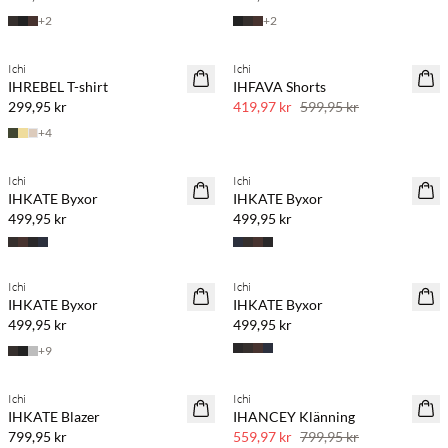
+
2
+
2
Köp min. 2 & spara 20 %
Ichi
Ichi
NYHET
SAVE20
IHREBEL T-shirt
IHFAVA Shorts
30 % rabatt
299,95 kr
419,97 kr
599,95 kr
+
4
Köp min. 2 & spara 20 %
Köp min. 2 & spara 20 %
Ichi
Ichi
NYHET
NYHET
IHKATE Byxor
IHKATE Byxor
499,95 kr
499,95 kr
Köp min. 2 & spara 20 %
Köp min. 2 & spara 20 %
Ichi
Ichi
NYHET
NYHET
IHKATE Byxor
IHKATE Byxor
499,95 kr
499,95 kr
+
9
Köp min. 2 & spara 20 %
Ichi
Ichi
NYHET
SAVE20
IHKATE Blazer
IHANCEY Klänning
30 % rabatt
799,95 kr
559,97 kr
799,95 kr