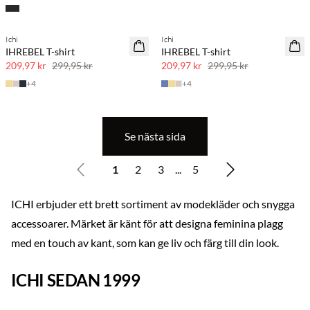
Ichi
Ichi
SAVE20
SAVE20
IHREBEL T-shirt
IHREBEL T-shirt
30 % rabatt
30 % rabatt
209,97 kr
299,95 kr
209,97 kr
299,95 kr
+
4
+
4
Se nästa sida
1
2
3
...
5
ICHI erbjuder ett brett sortiment av modekläder och snygga
accessoarer. Märket är känt för att designa feminina plagg
med en touch av kant, som kan ge liv och färg till din look.
ICHI SEDAN 1999