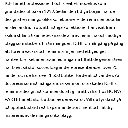
ICHI är ett professionellt och kreativt modehus som
grundades tillbaka i 1999. Sedan den tidiga början har de
designat en mängd olika kollektioner – den ena mer populär
än den andra. Trots att många kollektioner har visat fram
skilda stilar, så kännetecknas de alla av feminina och modiga
plagg som sticker ut från mängden. ICHI förmår gång på gång
att förena vackra och feminina linjer med ett gediget
hantverk, vilket är en av anledningarna till att de genom åren
har blivit så stor succé. Idag är de representerade i över 20
länder och de har över 1 500 butiker fördelat på världen. Är
du, precis som så många andra kvinnor förälskade i ICHI's
feminina design, så kommer du att gilla att vi här hos BON'A
PARTE har ett stort utbud av deras varor. Vill du fynda så gå
på upptäcktsfärd i vårt spännande sortiment och låt dig
inspireras av de många olika plagg.