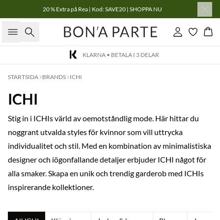
20 % Extra på Rea | Kod: SAVE20 | SHOPPA NU
Sök
Logga in
Kor
30 DAGARS ENKEL RETUR
STARTSIDA
BRANDS
ICHI
ICHI
Stig in i ICHIs värld av oemotståndlig mode. Här hittar du
noggrant utvalda styles för kvinnor som vill uttrycka
individualitet och stil. Med en kombination av minimalistiska
designer och iögonfallande detaljer erbjuder ICHI något för
alla smaker. Skapa en unik och trendig garderob med ICHIs
inspirerande kollektioner.