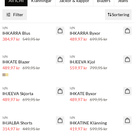
All ICHI
Klänningar
Jackor & kappor
Blazers
Jeans
Filter
Sortering
Ichi
Ichi
SAVE20
SAVE20
IHKARRA Blus
IHKARRA Byxor
30 % rabatt
30 % rabatt
384,97 kr
549,95 kr
489,97 kr
699,95 kr
Ichi
Ichi
SAVE20
SAVE20
IHKATE Blazer
IHJEEVA Kjol
30 % rabatt
30 % rabatt
489,97 kr
699,95 kr
559,97 kr
799,95 kr
Ichi
Ichi
SAVE20
SAVE20
IHJEEVA Skjorta
IHKATE Byxor
30 % rabatt
30 % rabatt
489,97 kr
699,95 kr
489,97 kr
699,95 kr
Ichi
Ichi
SAVE20
SAVE20
IHJALBA Shorts
IHKATINE Klänning
30 % rabatt
30 % rabatt
314,97 kr
449,95 kr
419,97 kr
599,95 kr