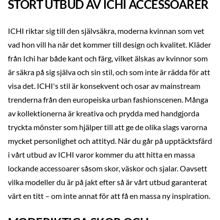
STORT UTBUD AV ICHI ACCESSOARER
ICHI riktar sig till den självsäkra, moderna kvinnan som vet
vad hon vill ha när det kommer till design och kvalitet. Kläder
från Ichi har både kant och färg, vilket älskas av kvinnor som
är säkra på sig själva och sin stil, och som inte är rädda för att
visa det. ICHI's stil är konsekvent och osar av mainstream
trenderna från den europeiska urban fashionscenen. Många
av kollektionerna är kreativa och prydda med handgjorda
tryckta mönster som hjälper till att ge de olika slags varorna
mycket personlighet och attityd. När du går på upptäcktsfärd
i vårt utbud av ICHI varor kommer du att hitta en massa
lockande accessoarer såsom skor, väskor och sjalar. Oavsett
vilka modeller du är på jakt efter så är vårt utbud garanterat
värt en titt – om inte annat för att få en massa ny inspiration.