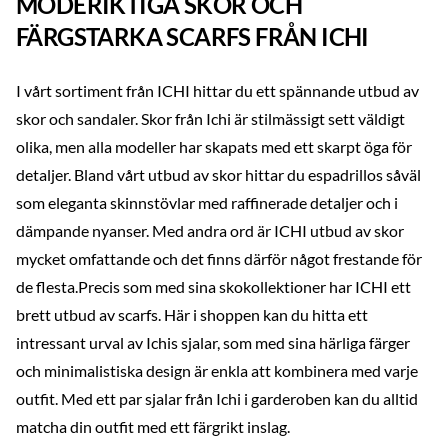
MODERIKTIGA SKOR OCH
FÄRGSTARKA SCARFS FRÅN ICHI
I vårt sortiment från ICHI hittar du ett spännande utbud av
skor och sandaler. Skor från Ichi är stilmässigt sett väldigt
olika, men alla modeller har skapats med ett skarpt öga för
detaljer. Bland vårt utbud av skor hittar du espadrillos såväl
som eleganta skinnstövlar med raffinerade detaljer och i
dämpande nyanser. Med andra ord är ICHI utbud av skor
mycket omfattande och det finns därför något frestande för
de flesta.Precis som med sina skokollektioner har ICHI ett
brett utbud av scarfs. Här i shoppen kan du hitta ett
intressant urval av Ichis sjalar, som med sina härliga färger
och minimalistiska design är enkla att kombinera med varje
outfit. Med ett par sjalar från Ichi i garderoben kan du alltid
matcha din outfit med ett färgrikt inslag.