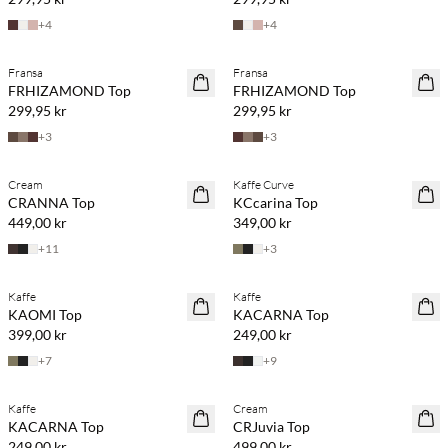
+
4
+
4
Fransa
Fransa
NYHET
NYHET
FRHIZAMOND Top
FRHIZAMOND Top
299,95 kr
299,95 kr
+
3
+
3
Köp min. 2 & spara 20 %
Cream
Kaffe Curve
NYHET
NYHET
CRANNA Top
KCcarina Top
449,00 kr
349,00 kr
+
11
+
3
Köp min. 2 & spara 20 %
Köp min. 2 & spara 20 %
Kaffe
Kaffe
NYHET
NYHET
KAOMI Top
KACARNA Top
399,00 kr
249,00 kr
+
7
+
9
Köp min. 2 & spara 20 %
Köp min. 2 & spara 20 %
Kaffe
Cream
NYHET
NYHET
KACARNA Top
CRJuvia Top
249,00 kr
499,00 kr