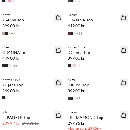
+
2
+
7
Kaffe
Cream
NYHET
NYHET
KAOMI Top
CRANNA Top
399,00 kr
449,00 kr
+
7
+
11
Cream
Kaffe Curve
NYHET
NYHET
CRANNA Top
KComia Top
449,00 kr
399,00 kr
+
11
+
4
Kaffe Curve
Kaffe
NYHET
NYHET
KCjena Top
KAOMI Top
249,00 kr
399,00 kr
+
7
BASIC DEAL
Ichi
Fransa
SAVE20
IHPALMER Top
FRHIZAMOND Top
30 % rabatt
209,97 kr
299,95 kr
299,95 kr
Medlemspris
254,96 kr