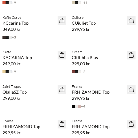
+
9
+
11
Köp min. 2 & spara 20 %
Kaffe Curve
Culture
NYHET
NYHET
KCcarina Top
CUjuliet Top
349,00 kr
299,95 kr
+
3
Köp min. 2 & spara 20 %
Köp min. 2 & spara 20 %
Kaffe
Cream
NYHET
NYHET
KACARNA Top
CRRibba Blus
249,00 kr
399,00 kr
+
9
+
2
Köp min. 2 & spara 20 %
Köp min. 2 & spara 20 %
Saint Tropez
Fransa
NYHET
NYHET
OlaliaSZ Top
FRHIZAMOND Top
SAVE20
299,00 kr
299,95 kr
+
4
Köp min. 2 & spara 20 %
Köp min. 2 & spara 20 %
Fransa
Fransa
NYHET
NYHET
FRHIZAMOND Top
FRHIZAMOND Top
SAVE20
SAVE20
299,95 kr
299,95 kr