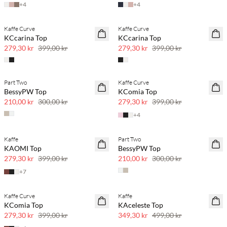
+
4
+
4
Kaffe Curve
Kaffe Curve
SAVE20
SAVE20
KCcarina Top
KCcarina Top
30 % rabatt
30 % rabatt
279,30 kr
399,00 kr
279,30 kr
399,00 kr
Part Two
Kaffe Curve
SAVE20
SAVE20
BessyPW Top
KComia Top
30 % rabatt
30 % rabatt
210,00 kr
300,00 kr
279,30 kr
399,00 kr
+
4
Kaffe
Part Two
SAVE20
SAVE20
KAOMI Top
BessyPW Top
30 % rabatt
30 % rabatt
279,30 kr
399,00 kr
210,00 kr
300,00 kr
+
7
Kaffe Curve
Kaffe
SAVE20
SAVE20
KComia Top
KAceleste Top
30 % rabatt
30 % rabatt
279,30 kr
399,00 kr
349,30 kr
499,00 kr