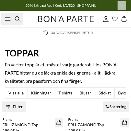
20 % Extra på Rea | Kod: SAVE20 | SHOPPA NU
Sök
Logga in
Kor
ENKEL RETUR
FRI FRAKT VID 
TOPPAR
En vacker topp är ett måste i varje garderob. Hos BON'A
PARTE hittar du de läckra enkla designerna - allt i läckra
kvaliteter, bra passform och fina färger.
Visa alla
Klänningar
T-shirts
Blusar
Stickat
Byxor
Filter
Sortering
Fransa
Fransa
NYHET
NYHET
FRHIZAMOND Top
FRHIZAMOND Top
299,95 kr
299,95 kr