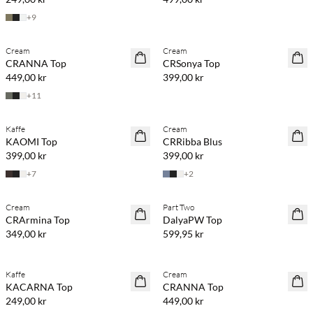
+
9
Köp min. 2 & spara 20 %
Köp min. 2 & spara 20 %
Cream
Cream
NYHET
NYHET
CRANNA Top
CRSonya Top
449,00 kr
399,00 kr
+
11
Köp min. 2 & spara 20 %
Köp min. 2 & spara 20 %
Kaffe
Cream
NYHET
NYHET
KAOMI Top
CRRibba Blus
399,00 kr
399,00 kr
+
7
+
2
Köp min. 2 & spara 20 %
Köp min. 2 & spara 20 %
Cream
Part Two
NYHET
NYHET
CRArmina Top
DalyaPW Top
349,00 kr
599,95 kr
Köp min. 2 & spara 20 %
Köp min. 2 & spara 20 %
Kaffe
Cream
NYHET
NYHET
KACARNA Top
CRANNA Top
249,00 kr
449,00 kr