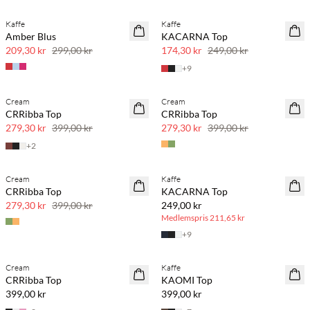
Kaffe
Kaffe
SAVE20
SAVE20
Amber Blus
KACARNA Top
30 % rabatt
30 % rabatt
209,30 kr
299,00 kr
174,30 kr
249,00 kr
+
9
Cream
Cream
SAVE20
SAVE20
CRRibba Top
CRRibba Top
30 % rabatt
30 % rabatt
279,30 kr
399,00 kr
279,30 kr
399,00 kr
+
2
BASIC DEAL
Cream
Kaffe
SAVE20
CRRibba Top
KACARNA Top
30 % rabatt
279,30 kr
399,00 kr
249,00 kr
Medlemspris
211,65 kr
+
9
Cream
Kaffe
NYHET
CRRibba Top
KAOMI Top
399,00 kr
399,00 kr