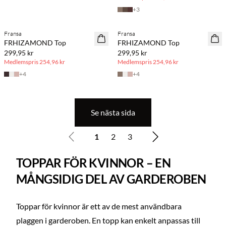
+
3
BASIC DEAL
BASIC DEAL
Fransa
Fransa
FRHIZAMOND Top
FRHIZAMOND Top
299,95 kr
299,95 kr
Medlemspris
254,96 kr
Medlemspris
254,96 kr
+
4
+
4
Se nästa sida
1
2
3
TOPPAR FÖR KVINNOR – EN
MÅNGSIDIG DEL AV GARDEROBEN
Toppar för kvinnor är ett av de mest användbara
plaggen i garderoben. En topp kan enkelt anpassas till