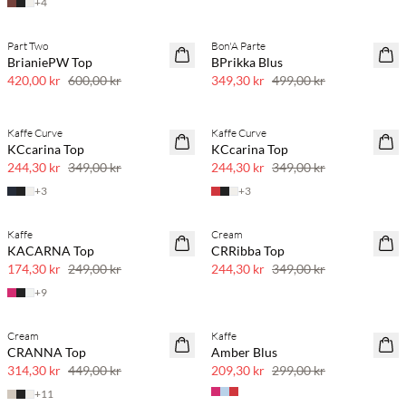
+
4
Part Two
Bon'A Parte
SAVE20
SAVE20
BrianiePW Top
BPrikka Blus
30 % rabatt
30 % rabatt
420,00 kr
600,00 kr
349,30 kr
499,00 kr
Kaffe Curve
Kaffe Curve
SAVE20
SAVE20
KCcarina Top
KCcarina Top
30 % rabatt
30 % rabatt
244,30 kr
349,00 kr
244,30 kr
349,00 kr
+
3
+
3
Kaffe
Cream
SAVE20
SAVE20
KACARNA Top
CRRibba Top
30 % rabatt
30 % rabatt
174,30 kr
249,00 kr
244,30 kr
349,00 kr
+
9
Cream
Kaffe
SAVE20
SAVE20
CRANNA Top
Amber Blus
30 % rabatt
30 % rabatt
314,30 kr
449,00 kr
209,30 kr
299,00 kr
+
11