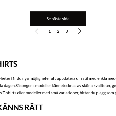
Se nästa sida
1
2
3
HIRTS
yheter får du nya möjligheter att uppdatera din stil med enkla med
hela dagen.Säsongens modeller kännetecknas av sköna kvaliteter, 
T-shirts eller modeller med små variationer, hittar du plagg som pa
KÄNNS RÄTT