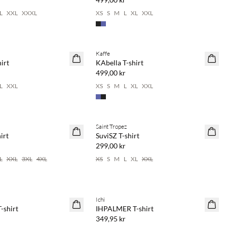
L
XXL
XXXL
XS
S
M
L
XL
XXL
 spara 20 %
Köp min. 2 & spara 20 %
Kaffe
NYHET
irt
KAbella T-shirt
499,00 kr
L
XXL
XS
S
M
L
XL
XXL
 spara 20 %
Köp min. 2 & spara 20 %
Saint Tropez
NYHET
irt
SuviSZ T-shirt
299,00 kr
L
XXL
3XL
4XL
XS
S
M
L
XL
XXL
 spara 20 %
Ichi
NYHET
shirt
IHPALMER T-shirt
349,95 kr