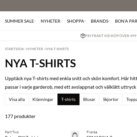
SUMMER SALE
NYHETER
SHOPPA
BRANDS
BON'A PA
FRI FRAKT VID KÖP ÖVER 499
STARTSIDA
NYHETER
NYA T-SHIRTS
NYA T-SHIRTS
Upptäck nya T-shirts med enkla snitt och skön komfort. Här hitta
passar i varje garderob, med ett avslappnat och välklätt uttryck
Visa alla
Klänningar
T-shirts
Blusar
Skjortor
Topp
177 produkter
Köp min. 2 & spara 20 %
Köp min. 2 & spara 20 %
Part Two
Fransa
NYHET
NYHET