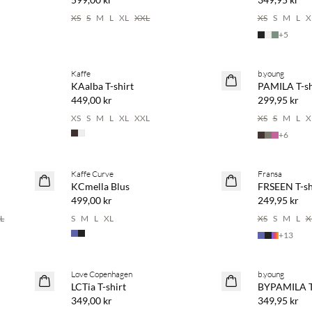
XS
S
M
L
XL
XXL
XS
S
M
L
X
+
5
Köp min. 2 & spara 20 %
Köp min. 2 &
Kaffe
b.young
NYHET
NYHET
KAalba T-shirt
PAMILA T-sh
449,00 kr
299,95 kr
XS
S
M
L
XL
XXL
XS
S
M
L
X
+
6
Köp min. 2 & spara 20 %
Köp min. 2 &
Kaffe Curve
Fransa
NYHET
NYHET
KCmella Blus
FRSEEN T-sh
499,00 kr
249,95 kr
L
S
M
L
XL
XS
S
M
L
X
+
13
Köp min. 2 & spara 20 %
Köp min. 2 &
Love Copenhagen
b.young
NYHET
NYHET
LCTia T-shirt
BYPAMILA T-
349,00 kr
349,95 kr