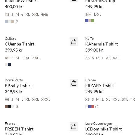
RatanaPW T-shirt
FRMARIKA Top
400,00 kr
449,95 kr
XS
S
M
L
XL
XXL
3XL
S/M
L/XL
+
7
Köp min. 2 & spara 20 %
Köp min. 2 & spara 20 %
Culture
Kaffe
NYHET
NYHET
CUemba T-shirt
KAhermia T-shirt
399,95 kr
599,00 kr
XS
S
M
L
XL
XXL
XS
S
M
L
XL
XXL
Köp min. 2 & spara 20 %
Köp min. 2 & spara 20 %
Bon'A Parte
Fransa
NYHET
NYHET
BPzally T-shirt
FRZARY T-shirt
349,95 kr
249,95 kr
XS
S
M
L
XL
XXL
XXXL
XS
S
M
L
XL
XXL
3XL
4X
+
5
+
2
Köp min. 2 & spara 20 %
Köp min. 2 & spara 20 %
Fransa
Love Copenhagen
NYHET
NYHET
FRSEEN T-shirt
LCDominika T-shirt
249,95 kr
399,00 kr