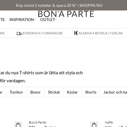
Köp minst 2 nyheter & spara 20 %* | SHOPPA NU
RTE
INSPIRATION
OUTLET
 KR.
LEVERANS 4-5 VARDAGAR
KLARNA • BETALA I 3 DELAR
r du nya T-shirts som är lätta att styla och
 för vardagen.
ar
Tunikor
Byxor
Stickat
Kjolar
Shorts
Jackor och k
Köp min. 2 & spara 20 %
Köp min. 2 &
Bon'A Parte
Kaffe
NYHET
NYHET