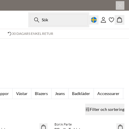
Sök
Logga in
Korg
30 DAGARS ENKEL RETUR
appor
Västar
Blazers
Jeans
Badkläder
Accessoarer
S
Filter och sortering
 spara 20 %
Köp min. 2 & spara 20 %
Bon'A Parte
NYHET