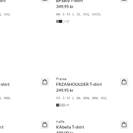
irt
BPzally T-shirt
349,95 kr
L
XXL
XS
S
M
L
XL
XXL
XXXL
+
5
 spara 20 %
Köp min. 2 & spara 20 %
Fransa
NYHET
shirt
FRZASHOULDER T-shirt
249,95 kr
L
XXL
XS
S
M
L
XL
XXL
3XL
4XL
+
9
 spara 20 %
Köp min. 2 & spara 20 %
Kaffe
NYHET
rt
KAbella T-shirt
499,00 kr