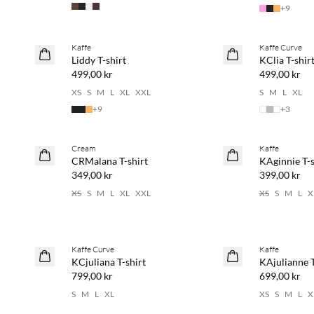
+
9
Kaffe
Kaffe Curve
NYHET
NYHET
Liddy T-shirt
KClia T-shir
499,00 kr
499,00 kr
XS
S
M
L
XL
XXL
S
M
L
XL
+
9
+
3
Cream
Kaffe
NYHET
NYHET
CRMalana T-shirt
KAginnie T-s
349,00 kr
399,00 kr
XS
S
M
L
XL
XXL
XS
S
M
L
X
Kaffe Curve
Kaffe
NYHET
NYHET
KCjuliana T-shirt
KAjulianne T
799,00 kr
699,00 kr
S
M
L
XL
XS
S
M
L
X