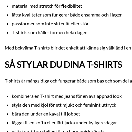
material med stretch för flexibilitet
lätta kvaliteter som fungerar både ensamma och i lager
passformer som inte sitter åt eller stör
T-shirts som håller formen hela dagen
Med bekväma T-shirts blir det enkelt att känna sig välklädd i en
SÅ STYLAR DU DINA T-SHIRTS
T-shirts är mångsidiga och fungerar både som bas och som del av
kombinera en T-shirt med jeans för en avslappnad look
styla den med kjol för ett mjukt och feminint uttryck
bära den under en kavaj till jobbet
lägga till en kofta eller lätt jacka under kyligare dagar
välja ton-i-ton styling för en harmonisk känsla