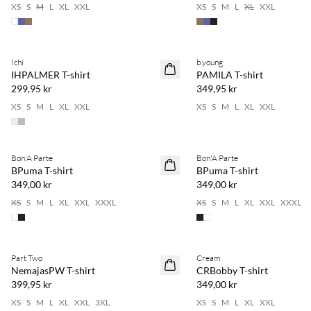
XS
S
M
L
XL
XXL
XS
S
M
L
XL
XXL
Ichi
b.young
NYHET
NYHET
IHPALMER T-shirt
PAMILA T-shirt
299,95 kr
349,95 kr
XS
S
M
L
XL
XXL
XS
S
M
L
XL
XXL
Bon'A Parte
Bon'A Parte
NYHET
NYHET
BPuma T-shirt
BPuma T-shirt
349,00 kr
349,00 kr
XS
S
M
L
XL
XXL
XXXL
XS
S
M
L
XL
XXL
XXXL
Part Two
Cream
NYHET
NYHET
NemajasPW T-shirt
CRBobby T-shirt
399,95 kr
349,00 kr
XS
S
M
L
XL
XXL
3XL
XS
S
M
L
XL
XXL