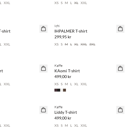
L
XXL
XS
S
M
L
XL
XXL
Ichi
NYHET
shirt
IHPALMER T-shirt
299,95 kr
L
XXL
XS
S
M
L
XL
XXL
3XL
Kaffe
NYHET
rt
KAomi T-shirt
499,00 kr
L
XXL
XS
S
M
L
XL
XXL
Kaffe
NYHET
Liddy T-shirt
499,00 kr
L
XXL
XS
S
M
L
XL
XXL