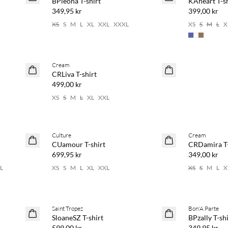
BPleona T-shirt
KAheart T-sh
349,95 kr
399,00 kr
XS
S
M
L
XL
XXL
XXXL
XS
S
M
L
X
Köp min. 2 & spara 20 %
Cream
NYHET
CRLiva T-shirt
499,00 kr
XS
S
M
L
XL
XXL
Köp min. 2 & spara 20 %
Köp min. 2 &
Culture
Cream
NYHET
NYHET
CUamour T-shirt
CRDamira T-
699,95 kr
349,00 kr
L
XS
S
M
L
XL
XXL
XS
S
M
L
X
Köp min. 2 & spara 20 %
Köp min. 2 &
Saint Tropez
Bon'A Parte
NYHET
NYHET
SloaneSZ T-shirt
BPzally T-shi
599,00 kr
349,95 kr