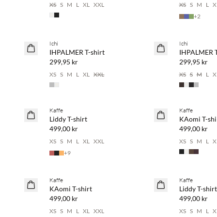
XS
S
M
L
XL
XXL
XS
S
M
L
X
+
2
Ichi
Ichi
NYHET
NYHET
IHPALMER T-shirt
IHPALMER T-
299,95 kr
299,95 kr
XS
S
M
L
XL
XXL
XS
S
M
L
X
Kaffe
Kaffe
NYHET
NYHET
Liddy T-shirt
KAomi T-shi
499,00 kr
499,00 kr
XS
S
M
L
XL
XXL
XS
S
M
L
X
+
9
Kaffe
Kaffe
NYHET
NYHET
KAomi T-shirt
Liddy T-shirt
499,00 kr
499,00 kr
XS
S
M
L
XL
XXL
XS
S
M
L
X