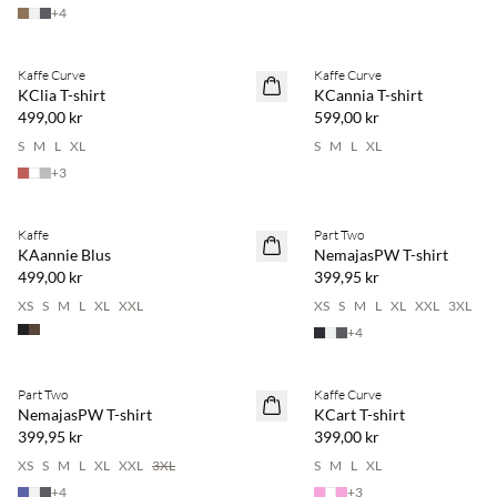
+
4
Kaffe Curve
Kaffe Curve
NYHET
NYHET
KClia T-shirt
KCannia T-shirt
499,00 kr
599,00 kr
S
M
L
XL
S
M
L
XL
+
3
Kaffe
Part Two
NYHET
NYHET
KAannie Blus
NemajasPW T-shirt
499,00 kr
399,95 kr
XS
S
M
L
XL
XXL
XS
S
M
L
XL
XXL
3XL
+
4
Part Two
Kaffe Curve
NYHET
NYHET
NemajasPW T-shirt
KCart T-shirt
399,95 kr
399,00 kr
XS
S
M
L
XL
XXL
3XL
S
M
L
XL
+
4
+
3