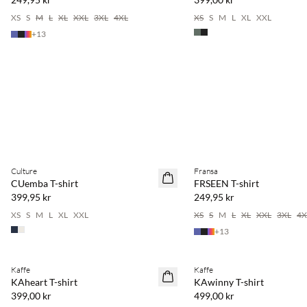
XS
S
M
L
XL
XXL
3XL
4XL
XS
S
M
L
XL
XXL
+
13
Köp min. 2 & spara 20 %
Köp min. 2 & spara 20 %
Culture
Fransa
NYHET
NYHET
CUemba T-shirt
FRSEEN T-shirt
399,95 kr
249,95 kr
XS
S
M
L
XL
XXL
XS
S
M
L
XL
XXL
3XL
4X
+
13
Köp min. 2 & spara 20 %
Köp min. 2 & spara 20 %
Kaffe
Kaffe
NYHET
NYHET
KAheart T-shirt
KAwinny T-shirt
399,00 kr
499,00 kr