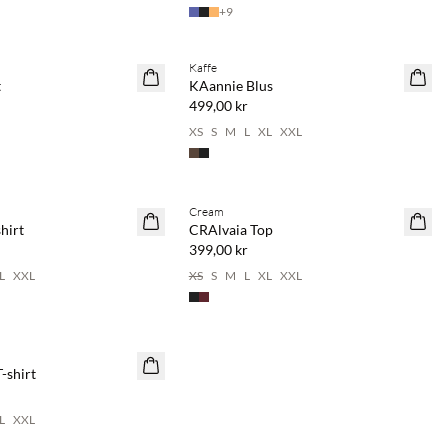
+
9
Kaffe
NYHET
t
KAannie Blus
499,00 kr
XS
S
M
L
XL
XXL
Cream
NYHET
hirt
CRAlvaia Top
399,00 kr
L
XXL
XS
S
M
L
XL
XXL
-shirt
L
XXL