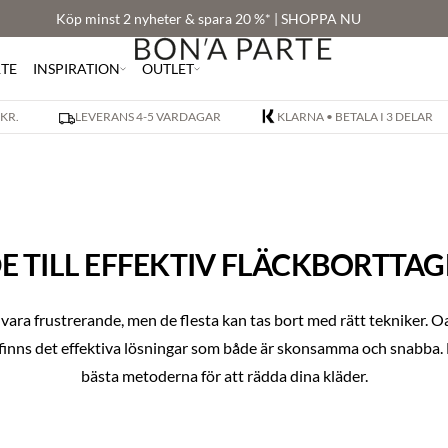
Köp minst 2 nyheter & spara 20 %* | SHOPPA NU
RTE
INSPIRATION
OUTLET
 KR.
LEVERANS 4-5 VARDAGAR
KLARNA • BETALA I 3 DELAR
E TILL EFFEKTIV FLÄCKBORTTA
 vara frustrerande, men de flesta kan tas bort med rätt tekniker. Oa
s, finns det effektiva lösningar som både är skonsamma och snabba. L
bästa metoderna för att rädda dina kläder.