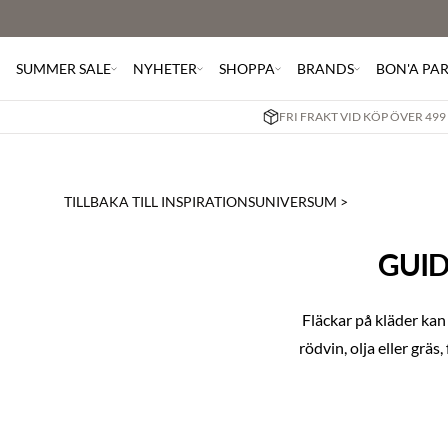
SUMMER SALE
NYHETER
SHOPPA
BRANDS
BON'A PA
FRI FRAKT VID KÖP ÖVER 499
TILLBAKA TILL INSPIRATIONSUNIVERSUM >
GUID
Fläckar på kläder kan
rödvin, olja eller grä