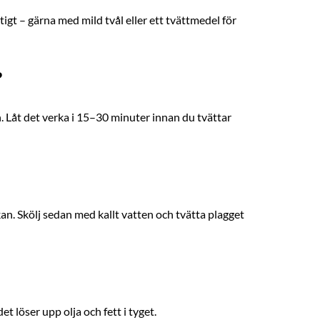
tigt – gärna med mild tvål eller ett tvättmedel för
?
n. Låt det verka i 15–30 minuter innan du tvättar
kan. Skölj sedan med kallt vatten och tvätta plagget
et löser upp olja och fett i tyget.