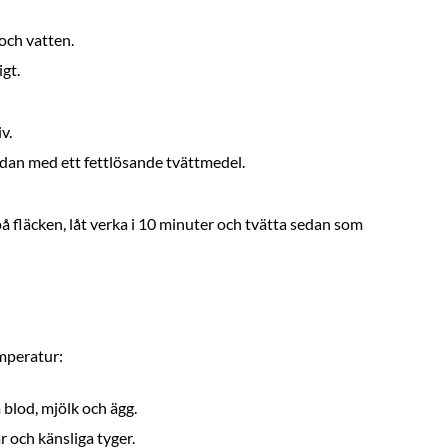
och vatten.
gt.
v.
sedan med ett fettlösande tvättmedel.
 fläcken, låt verka i 10 minuter och tvätta sedan som
emperatur:
 blod, mjölk och ägg.
r och känsliga tyger.