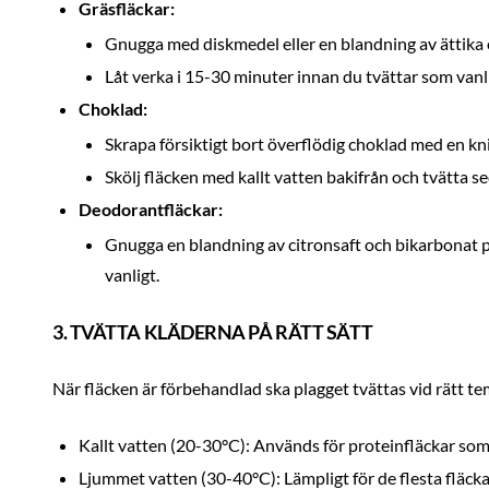
Gräsfläckar:
Gnugga med diskmedel eller en blandning av ättika 
Låt verka i 15-30 minuter innan du tvättar som vanli
Choklad:
Skrapa försiktigt bort överflödig choklad med en kni
Skölj fläcken med kallt vatten bakifrån och tvätta 
Deodorantfläckar:
Gnugga en blandning av citronsaft och bikarbonat på
vanligt.
3. TVÄTTA KLÄDERNA PÅ RÄTT SÄTT
När fläcken är förbehandlad ska plagget tvättas vid rätt t
Kallt vatten (20-30°C): Används för proteinfläckar som
Ljummet vatten (30-40°C): Lämpligt för de flesta fläcka