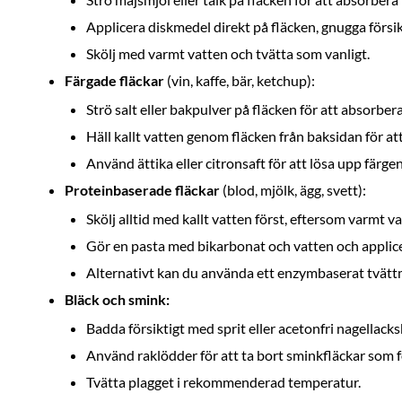
Applicera diskmedel direkt på fläcken, gnugga försik
Skölj med varmt vatten och tvätta som vanligt.
Färgade fläckar
(vin, kaffe, bär, ketchup):
Strö salt eller bakpulver på fläcken för att absorber
Häll kallt vatten genom fläcken från baksidan för att
Använd ättika eller citronsaft för att lösa upp färgen
Proteinbaserade fläckar
(blod, mjölk, ägg, svett):
Skölj alltid med kallt vatten först, eftersom varmt va
Gör en pasta med bikarbonat och vatten och applice
Alternativt kan du använda ett enzymbaserat tvättme
Bläck och smink:
Badda försiktigt med sprit eller acetonfri nagellacks
Använd raklödder för att ta bort sminkfläckar som 
Tvätta plagget i rekommenderad temperatur.