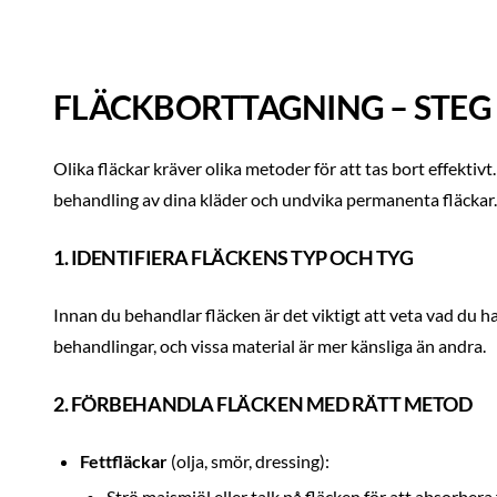
FLÄCKBORTTAGNING – STEG
Olika fläckar kräver olika metoder för att tas bort effektivt.
behandling av dina kläder och undvika permanenta fläckar.
1. IDENTIFIERA FLÄCKENS TYP OCH TYG
Innan du behandlar fläcken är det viktigt att veta vad du ha
behandlingar, och vissa material är mer känsliga än andra.
2. FÖRBEHANDLA FLÄCKEN MED RÄTT METOD
Fettfläckar
(olja, smör, dressing):
Strö majsmjöl eller talk på fläcken för att absorbera 