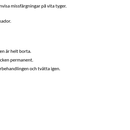
nvisa missfärgningar på vita tyger.
kador.
en är helt borta.
läcken permanent.
örbehandlingen och tvätta igen.