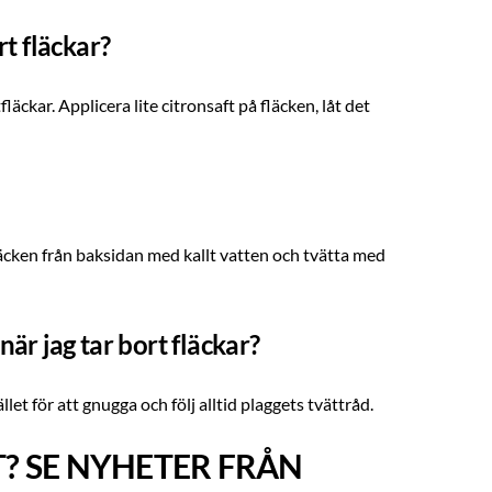
rt fläckar?
äckar. Applicera lite citronsaft på fläcken, låt det
läcken från baksidan med kallt vatten och tvätta med
är jag tar bort fläckar?
llet för att gnugga och följ alltid plaggets tvättråd.
T? SE NYHETER FRÅN