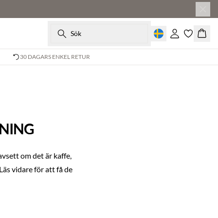
Sök
Logga in
Korg
30 DAGARS ENKEL RETUR
GNING
vsett om det är kaffe,
äs vidare för att få de