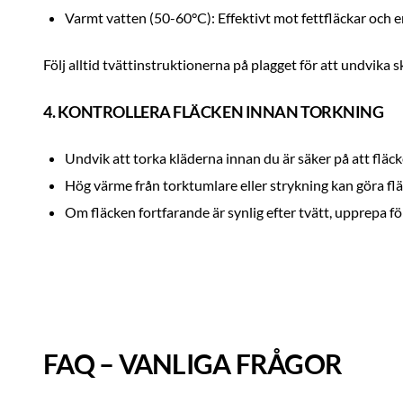
Varmt vatten (50-60°C): Effektivt mot fettfläckar och e
Följ alltid tvättinstruktionerna på plagget för att undvika s
4. KONTROLLERA FLÄCKEN INNAN TORKNING
Undvik att torka kläderna innan du är säker på att fläck
Hög värme från torktumlare eller strykning kan göra f
Om fläcken fortfarande är synlig efter tvätt, upprepa f
FAQ – VANLIGA FRÅGOR