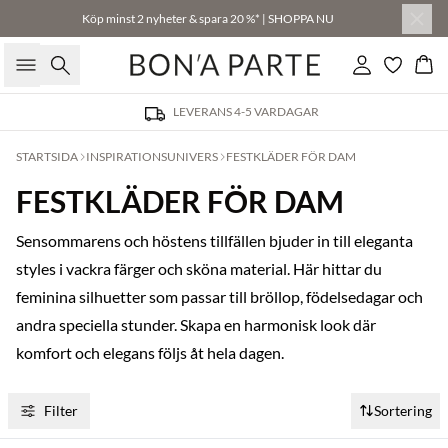
Köp minst 2 nyheter & spara 20 %* | SHOPPA NU
Sök
Logga in
Kor
LEVERANS 4-5 VARDAGAR
STARTSIDA
INSPIRATIONSUNIVERS
FESTKLÄDER FÖR DAM
FESTKLÄDER FÖR DAM
Sensommarens och höstens tillfällen bjuder in till eleganta
styles i vackra färger och sköna material. Här hittar du
feminina silhuetter som passar till bröllop, födelsedagar och
andra speciella stunder. Skapa en harmonisk look där
komfort och elegans följs åt hela dagen.
Filter
Sortering
Köp min. 2 & spara 20 %
Köp min. 2 & spara 20 %