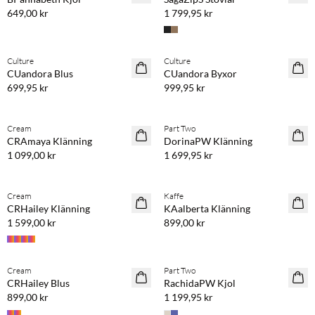
649,00 kr
1 799,95 kr
Köp min. 2 & spara 20 %
Köp min. 2 & spara 20 %
Culture
Culture
NYHET
NYHET
CUandora Blus
CUandora Byxor
699,95 kr
999,95 kr
Köp min. 2 & spara 20 %
Köp min. 2 & spara 20 %
Cream
Part Two
NYHET
NYHET
CRAmaya Klänning
DorinaPW Klänning
1 099,00 kr
1 699,95 kr
Köp min. 2 & spara 20 %
Köp min. 2 & spara 20 %
Cream
Kaffe
NYHET
NYHET
CRHailey Klänning
KAalberta Klänning
1 599,00 kr
899,00 kr
Köp min. 2 & spara 20 %
Köp min. 2 & spara 20 %
Cream
Part Two
NYHET
NYHET
CRHailey Blus
RachidaPW Kjol
899,00 kr
1 199,95 kr