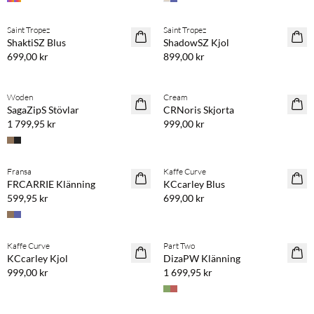
Köp min. 2 & spara 20 %
Köp min. 2 & spara 20 %
Saint Tropez
Saint Tropez
NYHET
NYHET
ShaktiSZ Blus
ShadowSZ Kjol
699,00 kr
899,00 kr
Köp min. 2 & spara 20 %
Woden
Cream
NYHET
SagaZipS Stövlar
CRNoris Skjorta
1 799,95 kr
999,00 kr
Köp min. 2 & spara 20 %
Köp min. 2 & spara 20 %
Fransa
Kaffe Curve
NYHET
NYHET
FRCARRIE Klänning
KCcarley Blus
599,95 kr
699,00 kr
Köp min. 2 & spara 20 %
Köp min. 2 & spara 20 %
Kaffe Curve
Part Two
NYHET
NYHET
KCcarley Kjol
DizaPW Klänning
999,00 kr
1 699,95 kr
Köp min. 2 & spara 20 %
Köp min. 2 & spara 20 %