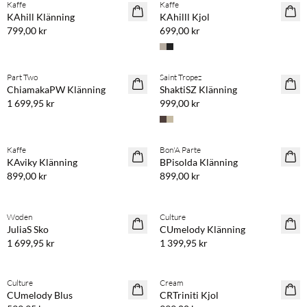
Kaffe
Kaffe
NYHET
NYHET
KAhill Klänning
KAhilll Kjol
799,00 kr
699,00 kr
Köp min. 2 & spara 20 %
Köp min. 2 & spara 20 %
Part Two
Saint Tropez
NYHET
NYHET
ChiamakaPW Klänning
ShaktiSZ Klänning
1 699,95 kr
999,00 kr
Köp min. 2 & spara 20 %
Köp min. 2 & spara 20 %
Kaffe
Bon'A Parte
NYHET
NYHET
KAviky Klänning
BPisolda Klänning
899,00 kr
899,00 kr
Köp min. 2 & spara 20 %
Köp min. 2 & spara 20 %
Woden
Culture
NYHET
NYHET
JuliaS Sko
CUmelody Klänning
1 699,95 kr
1 399,95 kr
Köp min. 2 & spara 20 %
Köp min. 2 & spara 20 %
Culture
Cream
NYHET
NYHET
CUmelody Blus
CRTriniti Kjol