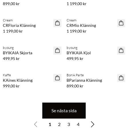
899,00 kr
1 199,00 kr
Köp min. 2 & spara 20 %
Köp min. 2 & spara 20 %
Cream
Cream
NYHET
NYHET
CRFloria Klänning
CRMio Klänning
1 199,00 kr
1 199,00 kr
Köp min. 2 & spara 20 %
Köp min. 2 & spara 20 %
b.young
b.young
NYHET
NYHET
BYIKAIA Skjorta
BYIKAIA Kjol
499,95 kr
499,95 kr
Köp min. 2 & spara 20 %
Köp min. 2 & spara 20 %
Kaffe
Bon'A Parte
NYHET
NYHET
KAines Klänning
BParianna Klänning
999,00 kr
899,00 kr
Se nästa sida
1
2
3
4