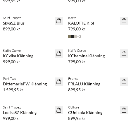
599,95 kr
999,00 kr
Köp min. 2 & spara 20 %
Köp min. 2 & spara 20 %
Saint Tropez
Kaffe
NYHET
NYHET
SkyaSZ Blus
KALOTTE Kjol
899,00 kr
799,00 kr
+
3
Köp min. 2 & spara 20 %
Köp min. 2 & spara 20 %
Kaffe Curve
Kaffe Curve
NYHET
NYHET
KCvika Klänning
KChemina Klänning
999,00 kr
799,00 kr
Köp min. 2 & spara 20 %
Köp min. 2 & spara 20 %
Part Two
Fransa
NYHET
NYHET
DittemariePW Klänning
FRLALU Klänning
1 599,95 kr
899,95 kr
Köp min. 2 & spara 20 %
Köp min. 2 & spara 20 %
Saint Tropez
Culture
NYHET
NYHET
LodisaSZ Klänning
CUnikola Klänning
999,00 kr
899,95 kr
Köp min. 2 & spara 20 %
Köp min. 2 & spara 20 %