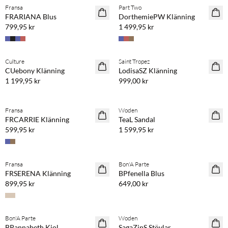
Fransa
Part Two
NYHET
NYHET
FRARIANA Blus
DorthemiePW Klänning
799,95 kr
1 499,95 kr
Köp min. 2 & spara 20 %
Köp min. 2 & spara 20 %
Culture
Saint Tropez
NYHET
NYHET
CUebony Klänning
LodisaSZ Klänning
1 199,95 kr
999,00 kr
Köp min. 2 & spara 20 %
Köp min. 2 & spara 20 %
Fransa
Woden
NYHET
NYHET
FRCARRIE Klänning
TeaL Sandal
599,95 kr
1 599,95 kr
Köp min. 2 & spara 20 %
Köp min. 2 & spara 20 %
Fransa
Bon'A Parte
NYHET
NYHET
FRSERENA Klänning
BPfenella Blus
899,95 kr
649,00 kr
Köp min. 2 & spara 20 %
Bon'A Parte
Woden
NYHET
BPannabeth Kjol
SagaZipS Stövlar