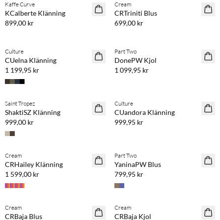
Kaffe Curve
Cream
NYHET
NYHET
KCalberte Klänning
CRTriniti Blus
899,00 kr
699,00 kr
Köp min. 2 & spara 20 %
Köp min. 2 & spara 20 %
Culture
Part Two
NYHET
NYHET
CUelna Klänning
DonePW Kjol
1 199,95 kr
1 099,95 kr
Köp min. 2 & spara 20 %
Köp min. 2 & spara 20 %
Saint Tropez
Culture
NYHET
NYHET
ShaktiSZ Klänning
CUandora Klänning
999,00 kr
999,95 kr
Köp min. 2 & spara 20 %
Köp min. 2 & spara 20 %
Cream
Part Two
NYHET
NYHET
CRHailey Klänning
YaninaPW Blus
1 599,00 kr
799,95 kr
Köp min. 2 & spara 20 %
Köp min. 2 & spara 20 %
Cream
Cream
NYHET
NYHET
CRBaja Blus
CRBaja Kjol