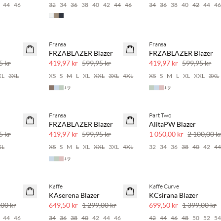
44
46
32
34
36
38
40
42
44
46
34
36
38
40
42
44
4
Fransa
Fransa
SAVE20
SAVE20
FRZABLAZER Blazer
FRZABLAZER Blazer
30 % rabatt
30 % rabatt
5 kr
419,97 kr
599,95 kr
419,97 kr
599,95 kr
XL
3XL
XS
S
M
L
XL
XXL
3XL
4XL
XS
S
M
L
XL
XXL
3XL
+
9
+
9
Fransa
Part Two
SAVE20
SAVE20
FRZABLAZER Blazer
AlitaPW Blazer
30 % rabatt
50 % rabatt
5 kr
419,97 kr
599,95 kr
1 050,00 kr
2 100,00 k
XL
XS
S
M
L
XL
XXL
3XL
4XL
32
34
36
38
40
42
4
+
9
Kaffe
Kaffe Curve
SAVE20
SAVE20
KAserena Blazer
KCsirana Blazer
50 % rabatt
50 % rabatt
,00 kr
649,50 kr
1 299,00 kr
699,50 kr
1 399,00 kr
44
46
34
36
38
40
42
44
46
42
44
46
48
50
52
5