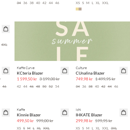
6
34
36
38
40
42
44
46
XS
S
M
L
XL
XXL
4XL
Kaffe Curve
Culture
SAVE20
SAVE20
KCteria Blazer
CUnalina Blazer
50 % rabatt
50 % rabatt
r
1 599,50 kr
3 199,00 kr
749,98 kr
1 499,95 kr
4
46
42
44
46
48
50
52
54
34
36
38
40
42
44
46
Kaffe
Ichi
SAVE20
SAVE20
Kinnie Blazer
IHKATE Blazer
50 % rabatt
50 % rabatt
499,50 kr
999,00 kr
299,98 kr
599,95 kr
4
XS
S
M
L
XL
XXL
XS
S
M
L
XL
XXL
3XL