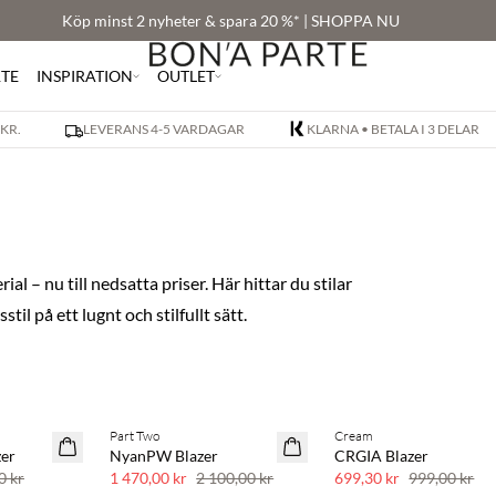
Köp minst 2 nyheter & spara 20 %* | SHOPPA NU
RTE
INSPIRATION
OUTLET
 KR.
LEVERANS 4-5 VARDAGAR
KLARNA • BETALA I 3 DELAR
al – nu till nedsatta priser. Här hittar du stilar
l på ett lugnt och stilfullt sätt.
Part Two
Cream
SAVE20
SAVE20
er
NyanPW Blazer
CRGIA Blazer
30 % rabatt
30 % rabatt
0 kr
1 470,00 kr
2 100,00 kr
699,30 kr
999,00 kr