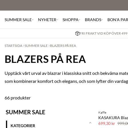
SUMMER SALE
NYHETER
SHOPPA
BRANDS
BON'A PA
FRI FRAKT VID KÖP ÖVER 499
STARTSIDA
SUMMER SALE
BLAZERS PÅ REA
BLAZERS PÅ REA
Upptäck vårt urval av blazrar i klassiska snitt och bekväma materi
som kombinerar komfort och elegans, och som lyfter din vardagssti
66 produkter
SUMMER SALE
Kaffe
SAVE20
KASAKURA Blaz
30 % rabatt
699,30 kr
999,0
KATEGORIER