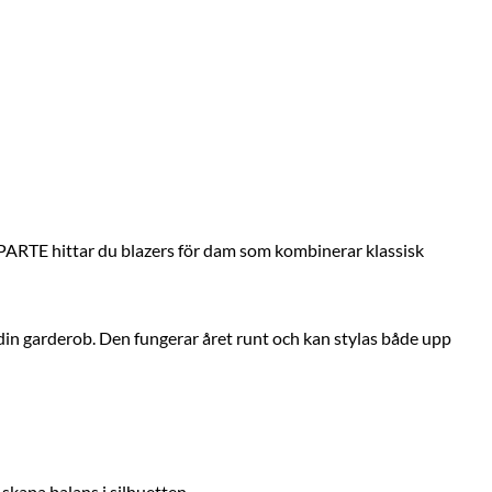
A PARTE hittar du blazers för dam som kombinerar klassisk
i din garderob. Den fungerar året runt och kan stylas både upp
skapa balans i silhuetten.