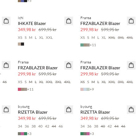
+
5
Ichi
Fransa
SAVE20
SAVE20
IHKATE Blazer
FRZABLAZER Blazer
50 % rabatt
50 % rabatt
349,98 kr
699,95 kr
299,98 kr
599,95 kr
XS
S
M
L
XL
XXL
XS
S
M
L
XL
XXL
3XL
4XL
+
11
Fransa
Fransa
SAVE20
SAVE20
FRZABLAZER Blazer
FRZABLAZER Blazer
50 % rabatt
50 % rabatt
r
299,98 kr
599,95 kr
299,98 kr
599,95 kr
4
46
XS
S
M
L
XL
XXL
3XL
4XL
XS
S
M
L
XL
XXL
3XL
4XL
+
11
+
9
b.young
b.young
SAVE20
SAVE20
RIZETTA Blazer
RIZETTA Blazer
50 % rabatt
50 % rabatt
349,98 kr
699,95 kr
349,98 kr
699,95 kr
6
34
36
38
40
42
44
46
34
36
38
40
42
44
46
+
3
+
3