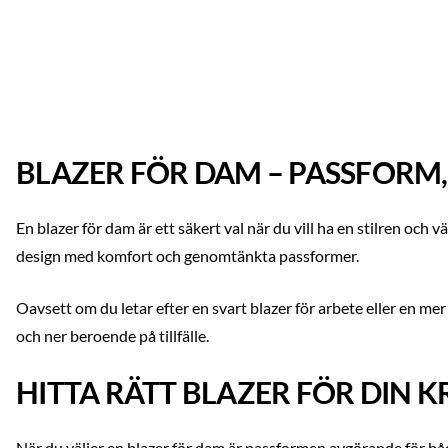
BLAZER FÖR DAM – PASSFORM,
En blazer för dam är ett säkert val när du vill ha en stilren 
design med komfort och genomtänkta passformer.
Oavsett om du letar efter en svart blazer för arbete eller en me
och ner beroende på tillfälle.
HITTA RÄTT BLAZER FÖR DIN 
När du väljer en blazer för dam är passformen avgörande för bå