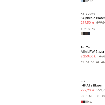
+
10
Kaffe Curve
SAVE20
KCpheolo Blaze
50 % rabatt
299,50 kr
599,0
S
M
L
XL
Part Two
SAVE20
AliniaPW Blazer
50 % rabatt
2 250,00 kr
4 50
32
34
36
38
40
Ichi
SAVE20
IHKATE Blazer
50 % rabatt
299,98 kr
599,9
XS
S
M
L
XL
X
+
17