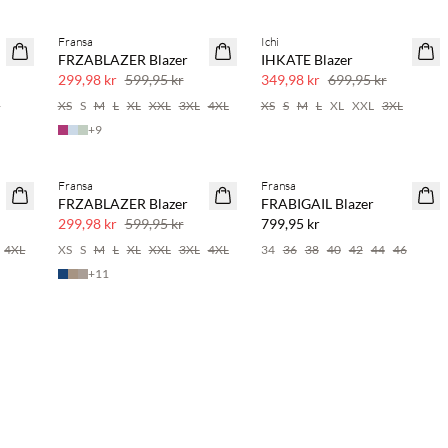
Fransa
Ichi
SAVE20
SAVE20
FRZABLAZER Blazer
IHKATE Blazer
50 % rabatt
50 % rabatt
299,98 kr
599,95 kr
349,98 kr
699,95 kr
6
XS
S
M
L
XL
XXL
3XL
4XL
XS
S
M
L
XL
XXL
3XL
+
9
Köp min. 2 & spara 20 %
Fransa
Fransa
SAVE20
NYHET
FRZABLAZER Blazer
FRABIGAIL Blazer
50 % rabatt
SAVE20
299,98 kr
599,95 kr
799,95 kr
4XL
XS
S
M
L
XL
XXL
3XL
4XL
34
36
38
40
42
44
46
+
11