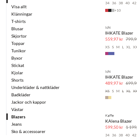
34
36
38
40
42
Visa allt
+
10
Klänningar
T-shirts
Ichi
Blusar
SAVE20
IHKATE Blazer
Skjortor
30 % rabatt
559,97 kr
799,9
Toppar
XS
S
M
L
XL
X
Tunikor
Byxor
Stickat
Ichi
Kjolar
SAVE20
IHKATE Blazer
Shorts
30 % rabatt
489,97 kr
699,9
Underkläder & nattkläder
XS
S
M
L
XL
X
Badkläder
Jackor och kappor
Västar
Kaffe
Blazers
SAVE20
KAlena Blazer
Jeans
50 % rabatt
599,50 kr
1 199
Sko & accessoarer
34
36
38
40
42