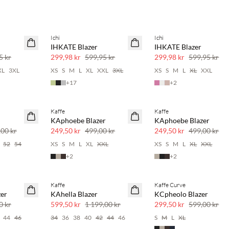
Ichi
Ichi
SAVE20
SAVE20
IHKATE Blazer
IHKATE Blazer
50 % rabatt
50 % rabatt
5 kr
299,98 kr
599,95 kr
299,98 kr
599,95 kr
XL
3XL
XS
S
M
L
XL
XXL
3XL
XS
S
M
L
XL
XXL
+
17
+
2
Kaffe
Kaffe
SAVE20
SAVE20
KAphoebe Blazer
KAphoebe Blazer
50 % rabatt
50 % rabatt
,00 kr
249,50 kr
499,00 kr
249,50 kr
499,00 kr
52
54
XS
S
M
L
XL
XXL
XS
S
M
L
XL
XXL
+
2
+
2
Kaffe
Kaffe Curve
SAVE20
SAVE20
er
KAhella Blazer
KCpheolo Blazer
50 % rabatt
50 % rabatt
0 kr
599,50 kr
1 199,00 kr
299,50 kr
599,00 kr
44
46
34
36
38
40
42
44
46
S
M
L
XL