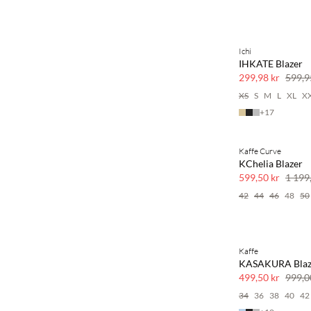
Ichi
SAVE20
IHKATE Blazer
50 % rabatt
299,98 kr
599,9
XS
S
M
L
XL
X
+
17
Kaffe Curve
SAVE20
KChelia Blazer
50 % rabatt
599,50 kr
1 199
42
44
46
48
50
Kaffe
SAVE20
KASAKURA Blaz
50 % rabatt
499,50 kr
999,0
34
36
38
40
42