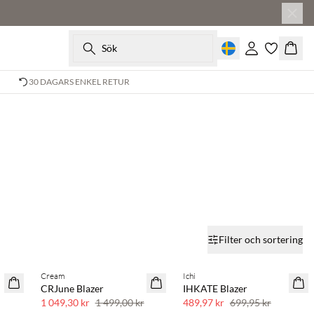
Sök
Logga in
Korg
30 DAGARS ENKEL RETUR
Filter och sortering
Cream
Ichi
SAVE20
SAVE20
CRJune Blazer
IHKATE Blazer
30 % rabatt
30 % rabatt
1 049,30 kr
1 499,00 kr
489,97 kr
699,95 kr