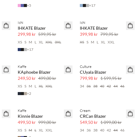
+
5
+
17
Ichi
Ichi
SAVE20
SAVE20
IHKATE Blazer
IHKATE Blazer
50 % rabatt
50 % rabatt
299,98 kr
599,95 kr
399,98 kr
799,95 kr
XS
S
M
L
XL
XXL
3XL
XS
S
M
L
XL
XXL
+
17
Kaffe
Culture
SAVE20
SAVE20
KAphoebe Blazer
CUyala Blazer
50 % rabatt
50 % rabatt
249,50 kr
499,00 kr
799,98 kr
1 599,95 kr
XS
S
M
L
XL
XXL
34
36
38
40
42
44
46
+
2
Kaffe
Cream
SAVE20
SAVE20
Kinnie Blazer
CRCan Blazer
50 % rabatt
50 % rabatt
499,50 kr
999,00 kr
549,50 kr
1 099,00 kr
XS
S
M
L
XL
XXL
34
36
38
40
42
44
46