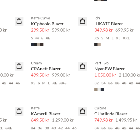
Kaffe Curve
Ichi
SAVE20
SAVE20
r
KCpheolo Blazer
IHKATE Blazer
50 % rabatt
50 % rabatt
0 kr
299,50 kr
599,00 kr
349,98 kr
699,95 kr
S
M
L
XL
XS
S
M
L
XL
XXL
Cream
Part Two
SAVE20
SAVE20
CRAnett Blazer
NyanPW Blazer
50 % rabatt
50 % rabatt
0,00 kr
499,50 kr
999,00 kr
1 050,00 kr
2 100,00 k
42
44
46
XS
S
M
L
XL
XXL
32
34
36
38
40
42
4
Kaffe
Culture
SAVE20
SAVE20
KAmeril Blazer
CUarlinda Blazer
50 % rabatt
50 % rabatt
5 kr
649,50 kr
1 299,00 kr
749,98 kr
1 499,95 kr
XL
3XL
34
36
38
40
42
44
46
34
36
38
40
42
44
4