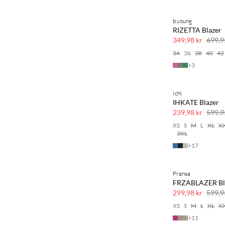
b.young
SAVE20
RIZETTA Blazer
50 % rabatt
349,98 kr
699,9
34
36
38
40
42
+
3
Ichi
SAVE20
IHKATE Blazer
60 % rabatt
239,98 kr
599,9
XS
S
M
L
XL
X
3XL
+
17
Fransa
SAVE20
FRZABLAZER Bl
50 % rabatt
299,98 kr
599,9
XS
S
M
L
XL
X
+
11