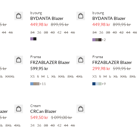
b.young
b.young
SAVE20
SAVE20
BYDANTA Blazer
BYDANTA Blazer
50 % rabatt
50 % rabatt
5 kr
449,98 kr
899,95 kr
449,98 kr
899,95 kr
44
46
34
36
38
40
42
44
46
34
36
38
40
42
44
4
+
2
Köp min. 2 & spara 20 %
Fransa
Fransa
NYHET
SAVE20
FRZABLAZER Blazer
FRZABLAZER Blazer
SAVE20
50 % rabatt
5 kr
599,95 kr
299,98 kr
599,95 kr
XL
XXXL
XS
S
M
L
XL
XXL
3XL
4XL
XS
S
M
L
XL
XXL
3XL
+
11
+
9
Cream
SAVE20
azer
CRCan Blazer
50 % rabatt
5 kr
549,50 kr
1 099,00 kr
XL
3XL
4XL
34
36
38
40
42
44
46