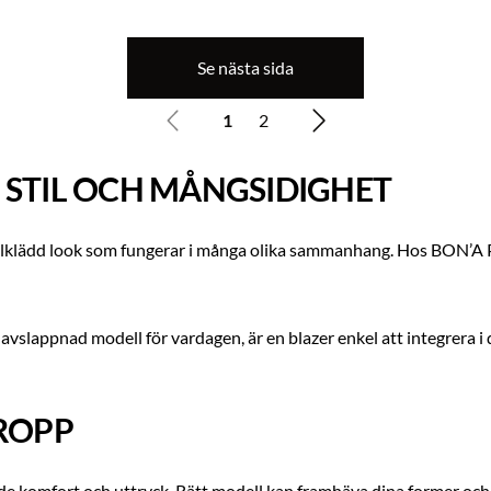
Se nästa sida
1
2
 STIL OCH MÅNGSIDIGHET
och välklädd look som fungerar i många olika sammanhang. Hos BON’
r avslappnad modell för vardagen, är en blazer enkel att integrera 
KROPP
de komfort och uttryck. Rätt modell kan framhäva dina former och 