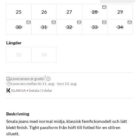
25
26
27
28
29
30
31
32
33
34
Längder
32
34
*
Leveransen är gratis!
Leverans mellan tis 11. aug. - tors 13. aug.
KLARNA • betala i 3 delar
Beskrivning
Smala jeans med normal midja, klassisk femficksmodell och lätt
blekt finish. Tight passform från höft till fotled för en stilren
siluett.