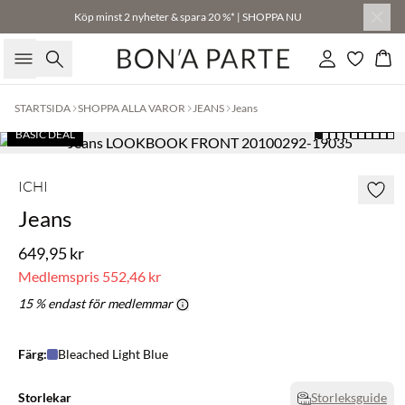
Köp minst 2 nyheter & spara 20 %* | SHOPPA NU
Sök
Logga in
Kor
STARTSIDA
SHOPPA ALLA VAROR
JEANS
Jeans
BASIC DEAL
ICHI
Jeans
649,95 kr
Medlemspris
552,46 kr
15 % endast för medlemmar
Färg:
Bleached Light Blue
Storlekar
Storleksguide