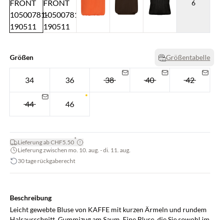
6
Größen
Größentabelle
34
36
38
40
42
44
46
*
Lieferung ab CHF5.50
Lieferung zwischen mo. 10. aug. - di. 11. aug.
30 tage rückgaberecht
Beschreibung
Leicht gewebte Bluse von KAFFE mit kurzen Ärmeln und rundem
Halsausschnitt. Gummizug am Saum. Eine Bluse, die Sie sowohl im