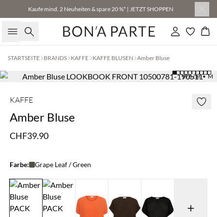
Kaufe mind. 2 Neuheiten & spare 20 %* | JETZT SHOPPEN
Suche
Einloggen
Wa
STARTSEITE
BRANDS
KAFFE
KAFFE BLUSEN
Amber Bluse
176 cm • M
KAFFE
Amber Bluse
CHF39.90
Farbe:
Grape Leaf / Green