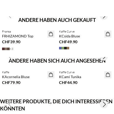
Previous slide
Next s
ANDERE HABEN AUCH GEKAUFT
Fransa
Kaffe Curve
NEUHEITEN
NEUHEITEN
FRHIZAMOND Top
KCsida Bluse
CHF39.90
CHF49.90
+
3
Previous slide
Next s
ANDERE HABEN SICH AUCH ANGESEHEN
Kaufe mind. 2 & spare 20 %
BASIC DEAL
Kaffe
Kaffe Curve
NEUHEITEN
KAcornelia Bluse
KCami Tunika
CHF79.90
CHF44.90
WEITERE PRODUKTE, DIE DICH INTERESSIEREN
Previous slide
Next s
KÖNNTEN
Kaufe mind. 2 & spare 20 %