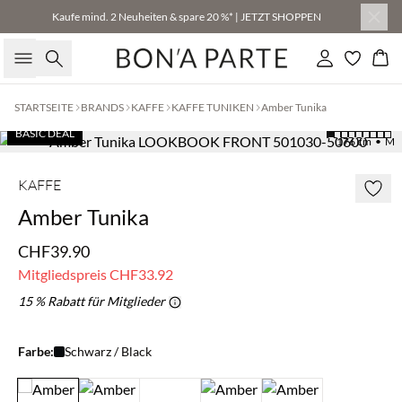
Kaufe mind. 2 Neuheiten & spare 20 %* | JETZT SHOPPEN
Suche
Einloggen
Wa
STARTSEITE
BRANDS
KAFFE
KAFFE TUNIKEN
Amber Tunika
BASIC DEAL
176 cm • M
KAFFE
Amber Tunika
CHF39.90
Mitgliedspreis
CHF33.92
15 % Rabatt für Mitglieder
Farbe:
Schwarz / Black