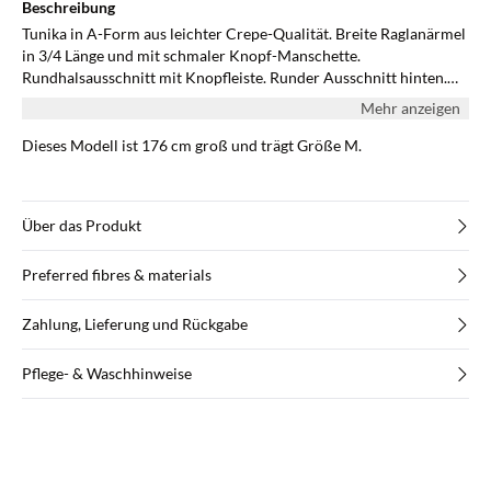
Beschreibung
Tunika in A-Form aus leichter Crepe-Qualität. Breite Raglanärmel
in 3/4 Länge und mit schmaler Knopf-Manschette.
Rundhalsausschnitt mit Knopfleiste. Runder Ausschnitt hinten.
Mit Leggings und Stiefeln kombiniert, wird diese schöne Tunika zu
Mehr anzeigen
einem schicken Outfit für den Alltag und für festliche Anlässe.
Dieses Modell ist 176 cm groß und trägt Größe M.
Über das Produkt
Preferred fibres & materials
Zahlung, Lieferung und Rückgabe
Pflege- & Waschhinweise