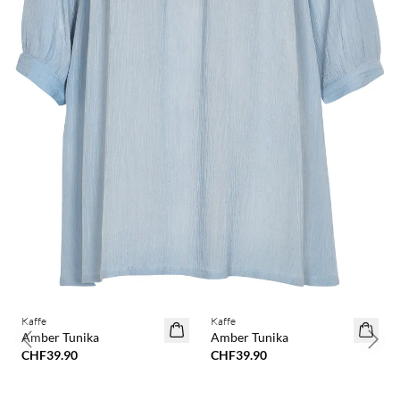
BASIC DEAL
BASIC DEAL
Kaffe
Kaffe
Amber Tunika
Amber Tunika
Previous slide
Next 
CHF39.90
CHF39.90