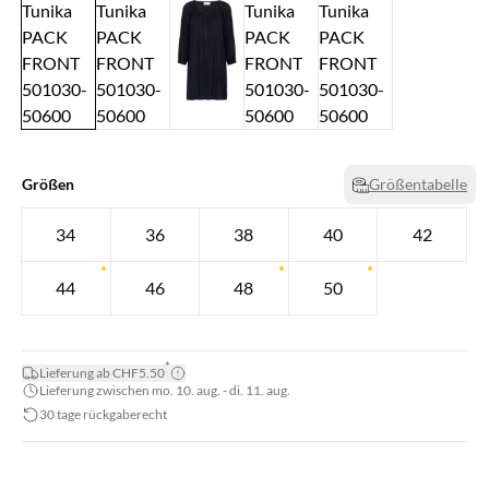
Größen
Größentabelle
34
36
38
40
42
44
46
48
50
*
Lieferung ab CHF5.50
Lieferung zwischen mo. 10. aug. - di. 11. aug.
30 tage rückgaberecht