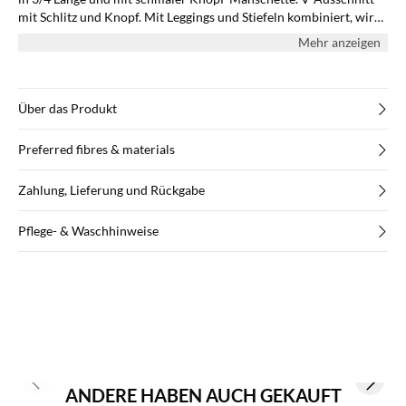
mit Schlitz und Knopf. Mit Leggings und Stiefeln kombiniert, wird
diese schöne Tunika zu einem schicken Outfit für den Alltag und
Mehr anzeigen
für festliche Anlässe.
Über das Produkt
Preferred fibres & materials
Zahlung, Lieferung und Rückgabe
Pflege- & Waschhinweise
Previous slide
Next s
ANDERE HABEN AUCH GEKAUFT
BASIC DEAL