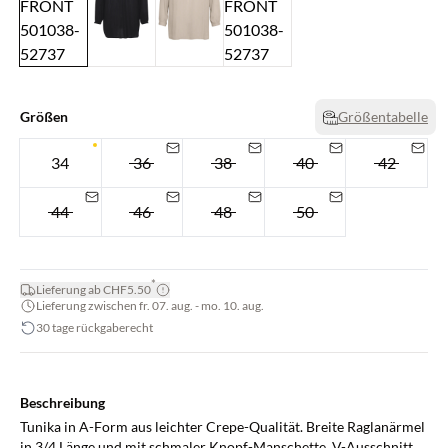
Größen
Größentabelle
34
36
38
40
42
44
46
48
50
*
Lieferung ab CHF5.50
Lieferung zwischen fr. 07. aug. - mo. 10. aug.
30 tage rückgaberecht
Beschreibung
Tunika in A-Form aus leichter Crepe-Qualität. Breite Raglanärmel
in 3/4 Länge und mit schmaler Knopf-Manschette. V-Ausschnitt