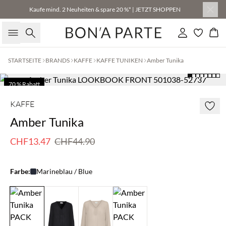
Kaufe mind. 2 Neuheiten & spare 20 %* | JETZT SHOPPEN
Suche
Einloggen
Wa
STARTSEITE
BRANDS
KAFFE
KAFFE TUNIKEN
Amber Tunika
70 % Rabatt
Nur noch wenige
KAFFE
Amber Tunika
CHF13.47
CHF44.90
Farbe:
Marineblau / Blue