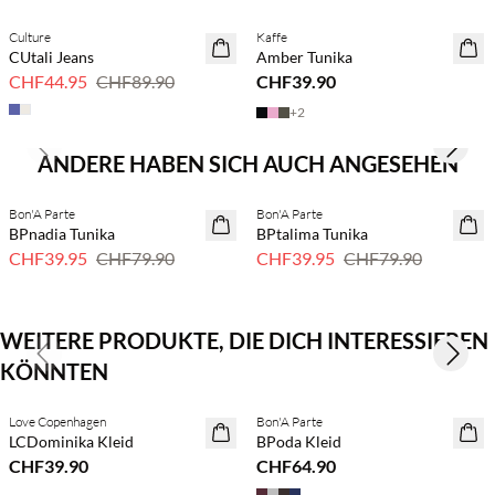
Culture
Kaffe
SAVE20
CUtali Jeans
Amber Tunika
50 % Rabatt
CHF44.95
CHF89.90
CHF39.90
+
2
Previous slide
Next s
ANDERE HABEN SICH AUCH ANGESEHEN
Bon'A Parte
Bon'A Parte
50 % Rabatt
50 % Rabatt
BPnadia Tunika
BPtalima Tunika
CHF39.95
CHF79.90
CHF39.95
CHF79.90
WEITERE PRODUKTE, DIE DICH INTERESSIEREN
Previous slide
Next s
KÖNNTEN
Kaufe mind. 2 & spare 20 %
Love Copenhagen
Bon'A Parte
NEUHEITEN
NEUHEITEN
LCDominika Kleid
BPoda Kleid
CHF39.90
CHF64.90