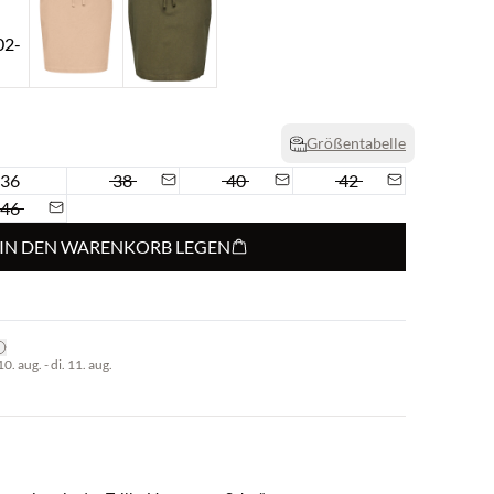
Größentabelle
36
38
40
42
46
IN DEN WARENKORB LEGEN
. aug. - di. 11. aug.