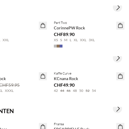
Next s
BASIC DEAL
Part Two
CorinnePW Rock
CHF89.90
L
XXL
XS
S
M
L
XL
XXL
3XL
Next s
Kaffe Curve
ock
KCnana Rock
CHF59.95
CHF49.90
XL
XXXL
42
44
46
48
50
52
54
NNTEN
Next s
 & spare 20 %
Fransa
NEUHEITEN