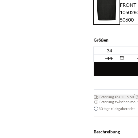
Größen
34
44
*
Lieferung ab CHF5.50
Lieferung zwischen mo. 10
30 tage rückgaberecht
Beschreibung