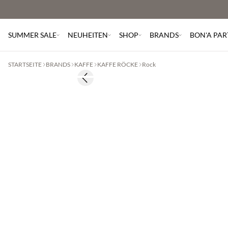
SUMMER SALE
NEUHEITEN
SHOP
BRANDS
BON'A PAR
STARTSEITE
BRANDS
KAFFE
KAFFE RÖCKE
Rock
Previous slide