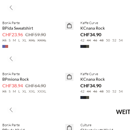
Previous slide
Bon'A Parte
Kaffe Curve
SAVE20
BPida Sweatshirt
KCnana Rock
60% Rabatt
CHF23.96
CHF59.90
CHF34.90
XS
S
M
L
XL
XXL
XXXL
42
44
46
48
50
52
54
Previous slide
Bon'A Parte
Kaffe Curve
40 % Rabatt
BPmiona Rock
KCnana Rock
CHF38.94
CHF64.90
CHF34.90
XS
S
M
L
XL
XXL
XXXL
42
44
46
48
50
52
54
WEIT
Previous slide
Kaufe mind. 2 & spare 20 %
Bon'A Parte
Culture
NEUHEITEN
NEUHEITEN