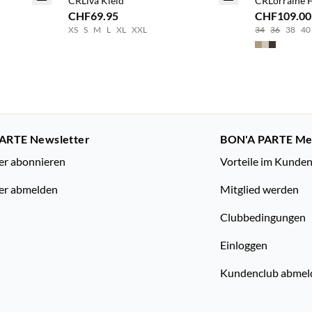
CRLiva Kleid
CRLorraine 
CHF69.95
CHF109.00
XS
S
M
L
XL
XXL
34
36
38
40
ARTE Newsletter
BON'A PARTE M
er abonnieren
Vorteile im Kunde
er abmelden
Mitglied werden
Clubbedingungen
Einloggen
Kundenclub abmel