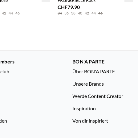
Hose
FRGABRIELLE Rock
CHF79.90
42
44
46
34
36
38
40
42
44
46
embers
BON'A PARTE
nclub
Über BON'A PARTE
Unsere Brands
Werde Content Creator
Inspiration
den
Von dir inspiriert