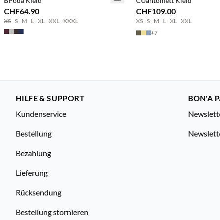
BPoda Kleid
CUantoinett Kleid
CHF64.90
CHF109.00
XS
S
M
L
XL
XXL
XXXL
XS
S
M
L
XL
XXL
+
7
HILFE & SUPPORT
BON'A P
Kundenservice
Newslett
Bestellung
Newslett
Bezahlung
Lieferung
Rücksendung
Bestellung stornieren