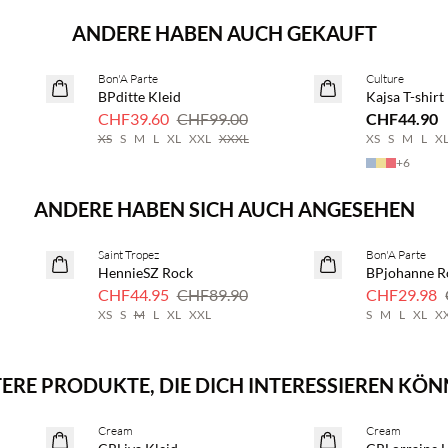
ANDERE HABEN AUCH GEKAUFT
BASIC DEAL
Bon'A Parte
Culture
SAVE20
BPditte Kleid
Kajsa T-shirt
60% Rabatt
CHF39.60
CHF99.00
CHF44.90
XS
S
M
L
XL
XXL
XXXL
XS
S
M
L
X
+
6
ANDERE HABEN SICH AUCH ANGESEHEN
Saint Tropez
Bon'A Parte
50 % Rabatt
50 % Rabatt
HennieSZ Rock
BPjohanne R
CHF44.95
CHF89.90
CHF29.98
XS
S
M
L
XL
XXL
S
M
L
XL
X
ERE PRODUKTE, DIE DICH INTERESSIEREN KÖ
Kaufe mind. 2 & spare 20 %
Kaufe mind. 2
Cream
Cream
NEUHEITEN
NEUHEITEN