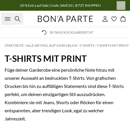
20 % Extra auf Sale | Code: SAVE20 | JETZT SHOPPEN
Suche
Einloggen
Wa
30 TAGE RÜCKGABERECHT
STARTSEITE
ALLE ARTIKEL AUF EINEN BLICK
T-SHIRTS
T-SHIRTS MIT PRINT
T-SHIRTS MIT PRINT
Füge deiner Garderobe eine persönliche Note hinzu mit
unserer Auswahl an bedruckten T-Shirts. Von grafischen
Drucken bis hin zu auffälligen Statements sind diese T-Shirts
perfekt, um deinen einzigartigen Stil auszudrücken.
Kombiniere sie mit Jeans, Shorts oder Röcken für einen
entspannten, aber trendigen Look, egal zu welcher
Jahreszeit.