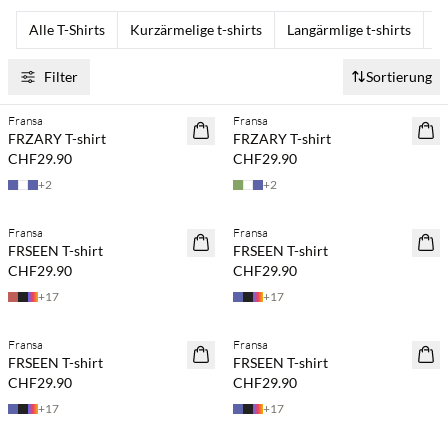
Alle T-Shirts
Kurzärmelige t-shirts
Langärmlige t-shirts
O
Filter
Sortierung
Fransa
Fransa
NEUHEITEN
NEUHEITEN
FRZARY T-shirt
FRZARY T-shirt
CHF29.90
CHF29.90
+
2
+
2
Fransa
Fransa
NEUHEITEN
NEUHEITEN
FRSEEN T-shirt
FRSEEN T-shirt
CHF29.90
CHF29.90
+
17
+
17
Kaufe mind. 2 & spare 20 %
Kaufe mind. 2 & spare 20 %
Fransa
Fransa
NEUHEITEN
NEUHEITEN
FRSEEN T-shirt
FRSEEN T-shirt
CHF29.90
CHF29.90
+
17
+
17
Kaufe mind. 2 & spare 20 %
Kaufe mind. 2 & spare 20 %