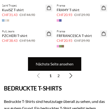
Saint Tropez
Fransa
SAVE20
SAVE20
KuviSZ T-shirt
FRAMY T-shirt
30 % Rabatt
30 % Rabatt
CHF31.43
CHF44.90
CHF20.93
CHF29.90
Pulz Jeans
Fransa
SAVE20
SAVE20
PZCHERI T-shirt
FRFRANCESCA T-shirt
30 % Rabatt
30 % Rabatt
CHF38.43
CHF54.90
CHF20.93
CHF29.90
Nächste Seite ansehen
1
2
BEDRUCKTE T-SHIRTS
Bedruckte T-Shirts sind heutzutage überall zu sehen, und das
aus gutem Grund. Ein bedrucktes T-Shirt verleiht jedem