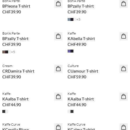
Bon'A Parte
Bon'A Parte
NEUHEITEN
NEUHEITEN
BPleona T-shirt
BPzally T-shirt
CHF39.90
CHF39.90
+
5
Kaufe mind. 2 & spare 20 %
Kaufe mind. 2 & spare 20 %
Bon'A Parte
Kaffe
NEUHEITEN
NEUHEITEN
BPzally T-shirt
KAbella T-shirt
CHF39.90
CHF49.90
+
5
Kaufe mind. 2 & spare 20 %
Kaufe mind. 2 & spare 20 %
Cream
Culture
NEUHEITEN
NEUHEITEN
CRDamira T-shirt
CUamour T-shirt
CHF39.90
CHF59.90
Kaufe mind. 2 & spare 20 %
Kaufe mind. 2 & spare 20 %
Kaffe
Kaffe
NEUHEITEN
NEUHEITEN
KAalba T-shirt
KAalba T-shirt
CHF44.90
CHF44.90
Kaufe mind. 2 & spare 20 %
Kaufe mind. 2 & spare 20 %
Kaffe Curve
Kaffe Curve
NEUHEITEN
NEUHEITEN
KCmella Bluse
KCalma T-shirt