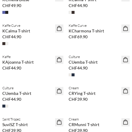
CHF49.90
CHF44.90
Kaufe mind. 2 & spare 20 %
Kaufe mind. 2 & spare 20 %
Kaffe Curve
Kaffe Curve
NEUHEITEN
NEUHEITEN
KCalma T-shirt
KCharmona T-shirt
CHF44.90
CHF69.90
Kaufe mind. 2 & spare 20 %
Kaufe mind. 2 & spare 20 %
Kaffe
Culture
NEUHEITEN
NEUHEITEN
KAjoanna T-shirt
CUemba T-shirt
CHF44.90
CHF44.90
Kaufe mind. 2 & spare 20 %
Kaufe mind. 2 & spare 20 %
Culture
Cream
NEUHEITEN
NEUHEITEN
CUemba T-shirt
CRYing T-shirt
CHF44.90
CHF39.90
Kaufe mind. 2 & spare 20 %
Kaufe mind. 2 & spare 20 %
Saint Tropez
Cream
NEUHEITEN
NEUHEITEN
SuviSZ T-shirt
CRMunni T-shirt
CHF39.90
CHF39.90