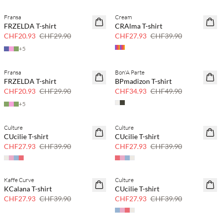
Fransa
Cream
SAVE20
SAVE20
FRZELDA T-shirt
CRAlma T-shirt
30 % Rabatt
30 % Rabatt
CHF20.93
CHF29.90
CHF27.93
CHF39.90
+
5
Fransa
Bon'A Parte
SAVE20
SAVE20
FRZELDA T-shirt
BPmadizon T-shirt
30 % Rabatt
30 % Rabatt
CHF20.93
CHF29.90
CHF34.93
CHF49.90
+
5
Culture
Culture
SAVE20
SAVE20
CUcilie T-shirt
CUcilie T-shirt
30 % Rabatt
30 % Rabatt
CHF27.93
CHF39.90
CHF27.93
CHF39.90
Kaffe Curve
Culture
SAVE20
SAVE20
KCalana T-shirt
CUcilie T-shirt
30 % Rabatt
30 % Rabatt
CHF27.93
CHF39.90
CHF27.93
CHF39.90