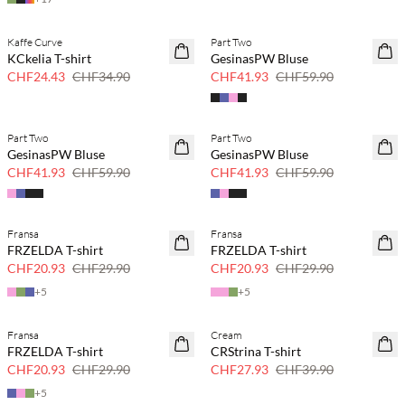
Kaffe Curve
Part Two
SAVE20
SAVE20
KCkelia T-shirt
GesinasPW Bluse
30 % Rabatt
30 % Rabatt
CHF24.43
CHF34.90
CHF41.93
CHF59.90
Part Two
Part Two
SAVE20
SAVE20
GesinasPW Bluse
GesinasPW Bluse
30 % Rabatt
30 % Rabatt
CHF41.93
CHF59.90
CHF41.93
CHF59.90
Fransa
Fransa
SAVE20
SAVE20
FRZELDA T-shirt
FRZELDA T-shirt
30 % Rabatt
30 % Rabatt
CHF20.93
CHF29.90
CHF20.93
CHF29.90
+
5
+
5
Fransa
Cream
SAVE20
SAVE20
FRZELDA T-shirt
CRStrina T-shirt
30 % Rabatt
30 % Rabatt
CHF20.93
CHF29.90
CHF27.93
CHF39.90
+
5