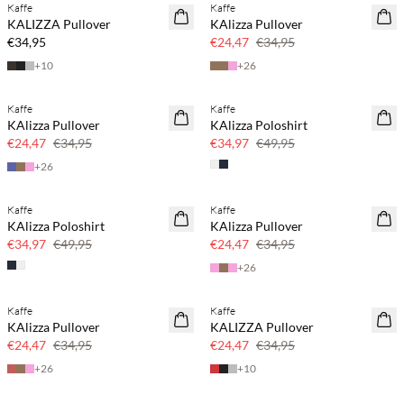
Kaffe
Kaffe
NEUHEITEN
SAVE20
KALIZZA Pullover
KAlizza Pullover
30 % Rabatt
€34,95
€24,47
€34,95
+
10
+
26
Kaffe
Kaffe
SAVE20
SAVE20
KAlizza Pullover
KAlizza Poloshirt
30 % Rabatt
30 % Rabatt
€24,47
€34,95
€34,97
€49,95
+
26
Kaffe
Kaffe
SAVE20
SAVE20
KAlizza Poloshirt
KAlizza Pullover
30 % Rabatt
30 % Rabatt
€34,97
€49,95
€24,47
€34,95
+
26
Kaffe
Kaffe
SAVE20
SAVE20
KAlizza Pullover
KALIZZA Pullover
30 % Rabatt
30 % Rabatt
€24,47
€34,95
€24,47
€34,95
+
26
+
10