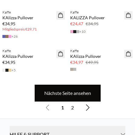
BASIC DEAL
Kaffe
Kaffe
SAVE20
KAlizza Pullover
KALIZZA Pullover
30 % Rabatt
€34,95
€24,47
€34,95
Mitgliedspreis
€29,71
+
10
+
26
Kaufe mind. 2 & spare 20 %
Kaffe
Kaffe
NEUHEITEN
SAVE20
KAlizza Pullover
KAlizza Pullover
SAVE20
30 % Rabatt
€34,95
€34,97
€49,95
+
5
Nächste Seite ansehen
1
2
HILFE & SUPPORT