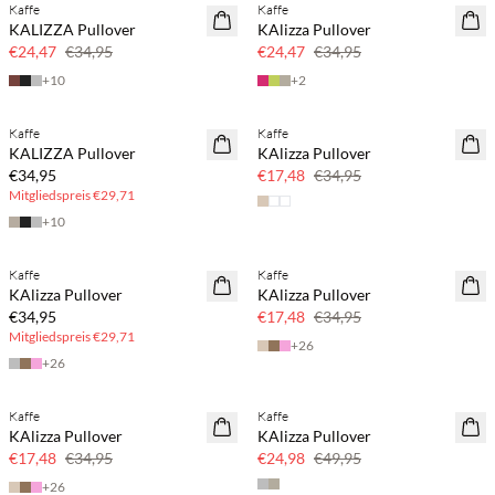
Kaffe
Kaffe
SAVE20
SAVE20
KALIZZA Pullover
KAlizza Pullover
30 % Rabatt
30 % Rabatt
€24,47
€34,95
€24,47
€34,95
+
10
+
2
BASIC DEAL
Kaffe
Kaffe
SAVE20
KALIZZA Pullover
KAlizza Pullover
50 % Rabatt
€34,95
€17,48
€34,95
Mitgliedspreis
€29,71
+
10
BASIC DEAL
Kaffe
Kaffe
SAVE20
KAlizza Pullover
KAlizza Pullover
50 % Rabatt
€34,95
€17,48
€34,95
Mitgliedspreis
€29,71
+
26
+
26
Kaffe
Kaffe
SAVE20
SAVE20
KAlizza Pullover
KAlizza Pullover
50 % Rabatt
50 % Rabatt
€17,48
€34,95
€24,98
€49,95
+
26