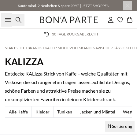
Kaufe mind. 2 Neuheiten & spare 20 %* | JETZT SHOPPEN
Suche
Einloggen
Wa
30 TAGE RÜCKGABERECHT
STARTSEITE
BRANDS
KAFFE: MODE VOLL SKANDINAVISCHER LÄSSIGKEIT
KALIZZA
Entdecke KALizza Strick von Kaffe – weiche Qualitäten mit
Viskose, die sich angenehm tragen lassen. Schlichte Designs,
schöne Farben und attraktive Preise machen sie zu
unkomplizierten Favoriten in deinem Kleiderschrank.
Alle Kaffe
Kleider
Tuniken
Jacken und Mäntel
Weste
Sortierung
Kaufe mind. 2 & spare 20 %
Kaufe mind. 2 & spare 20 %