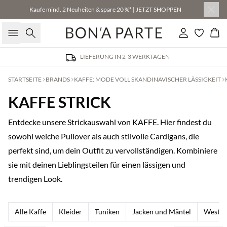
Kaufe mind. 2 Neuheiten & spare 20 %* | JETZT SHOPPEN
Suche
Einloggen
Wa
LIEFERUNG IN 2-3 WERKTAGEN
STARTSEITE
BRANDS
KAFFE: MODE VOLL SKANDINAVISCHER LÄSSIGKEIT
KAFFE STRICK
Entdecke unsere Strickauswahl von KAFFE. Hier findest du
sowohl weiche Pullover als auch stilvolle Cardigans, die
perfekt sind, um dein Outfit zu vervollständigen. Kombiniere
sie mit deinen Lieblingsteilen für einen lässigen und
trendigen Look.
Alle Kaffe
Kleider
Tuniken
Jacken und Mäntel
Weste