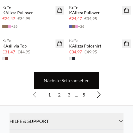
Kaffe
Kaffe
SAVE20
SAVE20
KAlizza Pullover
KAlizza Pullover
30 % Rabatt
30 % Rabatt
€24,47
€34,95
€24,47
€34,95
+
26
+
26
Kaffe
Kaffe
SAVE20
SAVE20
KAsilivia Top
KAlizza Poloshirt
30 % Rabatt
30 % Rabatt
€31,47
€44,95
€34,97
€49,95
Nächste Seite ansehen
1
2
3
...
5
HILFE & SUPPORT