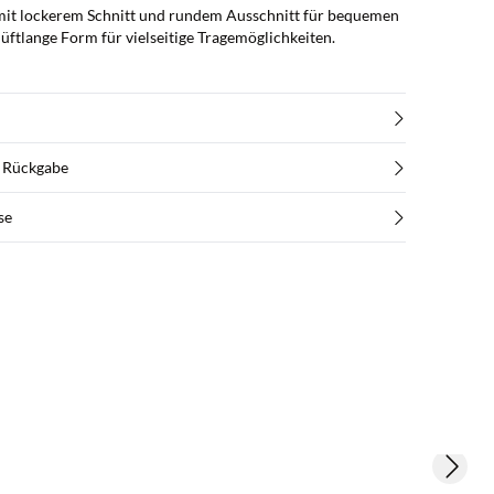
mit lockerem Schnitt und rundem Ausschnitt für bequemen
üftlange Form für vielseitige Tragemöglichkeiten.
d Rückgabe
se
Next s