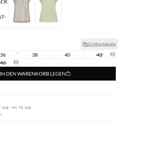
Größentabelle
36
38
40
42
46
IN DEN WARENKORB LEGEN
. aug. - mo. 10. aug.
n