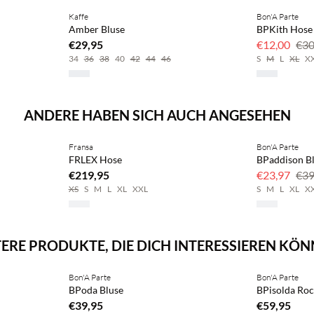
Kaffe
Bon'A Parte
Amber Bluse
BPKith Hose
€29,95
€12,00
€30
34
36
38
40
42
44
46
S
M
L
XL
X
ANDERE HABEN SICH AUCH ANGESEHEN
Fransa
Bon'A Parte
FRLEX Hose
BPaddison B
€219,95
€23,97
€39
XS
S
M
L
XL
XXL
S
M
L
XL
X
ERE PRODUKTE, DIE DICH INTERESSIEREN KÖ
Bon'A Parte
Bon'A Parte
BPoda Bluse
BPisolda Ro
€39,95
€59,95