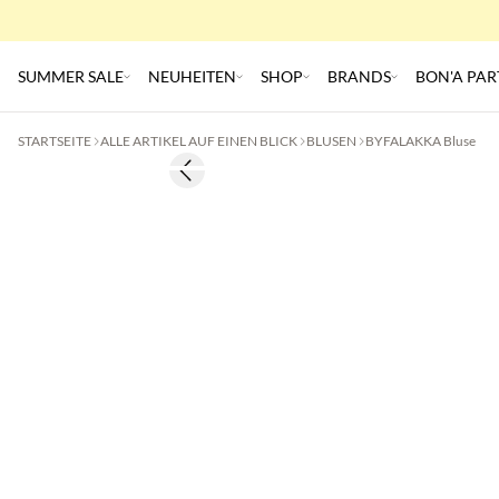
SUMMER SALE
NEUHEITEN
SHOP
BRANDS
BON'A PAR
STARTSEITE
ALLE ARTIKEL AUF EINEN BLICK
BLUSEN
BYFALAKKA Bluse
Previous slide
50 % Rabatt