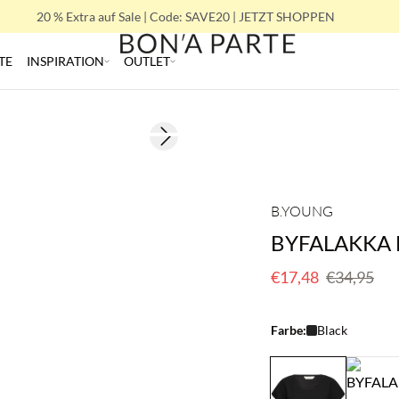
20 % Extra auf Sale | Code: SAVE20 | JETZT SHOPPEN
TE
INSPIRATION
OUTLET
Next slide
50 % Rabatt
B.YOUNG
BYFALAKKA 
€17,48
€34,95
Farbe:
Black