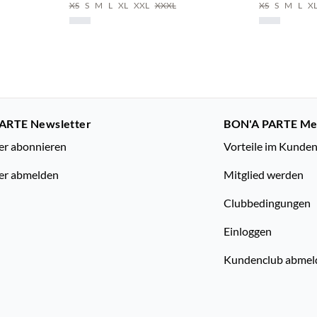
XS
S
M
L
XL
XXL
XXXL
XS
S
M
L
X
ARTE Newsletter
BON'A PARTE M
er abonnieren
Vorteile im Kunde
er abmelden
Mitglied werden
Clubbedingungen
Einloggen
Kundenclub abmel