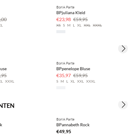
Bon'A Parte
BPjuliana Kleid
,00
€23,98
€59,95
XL
XS
S
M
L
XL
XXL
XXXL
Next s
Bon'A Parte
luse
BPpenelope Bluse
,95
€35,97
€59,95
XL
XXXL
S
M
L
XL
XXL
XXXL
NNTEN
Next s
Bon'A Parte
ck
BPannabeth Rock
€49,95