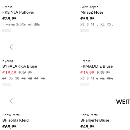
Fransa
Saint Tropez
FRSINJA Pullover
MilaSZ Hose
€39,95
€59,95
In vielen Größen erhältlich
XS
S
M
L
XL
XXL
Previous slide
b.young
Fransa
BYFALAKKA Bluse
FRMADDIE Bluse
€18,48
€36,95
€15,98
€39,95
34
36
38
40
42
44
46
XS
S
M
L
XL
XXL
WEIT
Previous slide
Bon'A Parte
Bon'A Parte
BPisolda Kleid
BPalberte Bluse
€69,95
€49,95