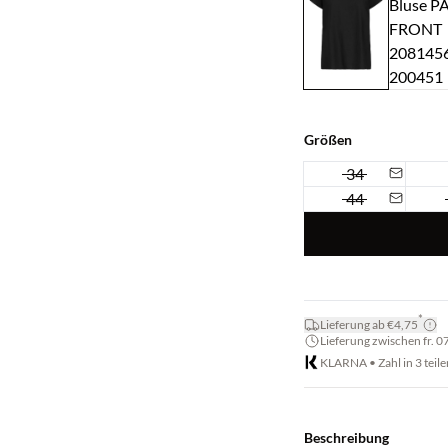
Größen
34
44
*
Lieferung ab €4,75
Lieferung zwischen fr. 07
KLARNA • Zahl in 3 teile
Beschreibung