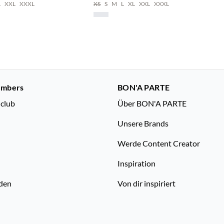
L
XXL
XXXL
XS
S
M
L
XL
XXL
XXXL
embers
BON'A PARTE
nclub
Über BON'A PARTE
Unsere Brands
Werde Content Creator
Inspiration
den
Von dir inspiriert