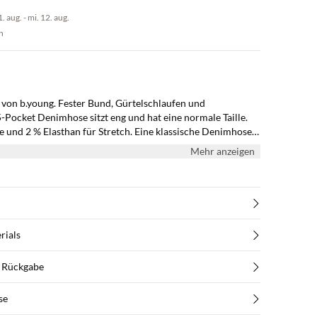
 aug. - mi. 12. aug.
n
s von b.young. Fester Bund, Gürtelschlaufen und
-Pocket Denimhose sitzt eng und hat eine normale Taille.
und 2 % Elasthan für Stretch. Eine klassische Denimhose,
Alltag und zu festlichen Gelegenheiten stylen können.
Mehr anzeigen
rials
d Rückgabe
se