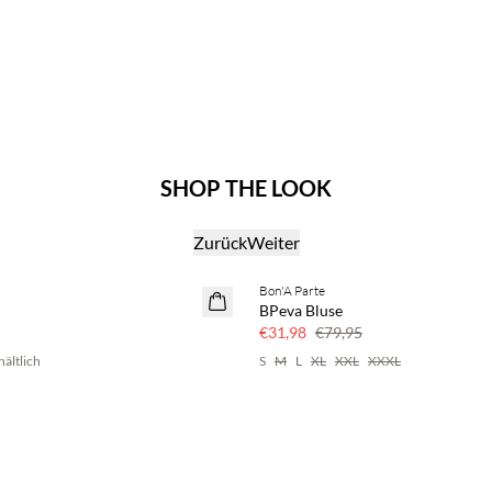
SHOP THE LOOK
Zurück
Weiter
Bon'A Parte
60 % Rabatt
BPeva Bluse
€31,98
€79,95
hältlich
S
M
L
XL
XXL
XXXL