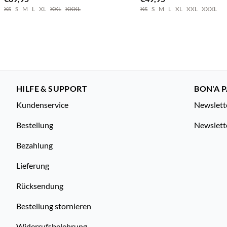
XS
S
M
L
XL
XXL
XXXL
XS
S
M
L
XL
XXL
XXXL
HILFE & SUPPORT
BON'A P
Kundenservice
Newslett
Bestellung
Newslett
Bezahlung
Lieferung
Rücksendung
Bestellung stornieren
Widerrufsbelehrung