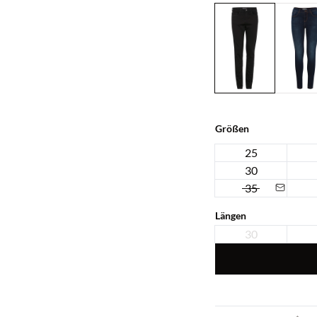
Größen
25
30
35
Längen
30