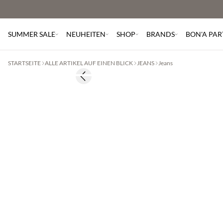
SUMMER SALE
NEUHEITEN
SHOP
BRANDS
BON'A PAR
STARTSEITE
ALLE ARTIKEL AUF EINEN BLICK
JEANS
Jeans
BASIC DEAL
Previous slide