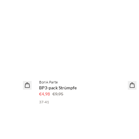
Bon'A Parte
50 % Rabatt
BP3-pack Strümpfe
€4,98
€9,95
37-41