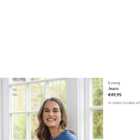
BASIC DEAL
b.young
Jeans
€49,95
In vielen Größen er