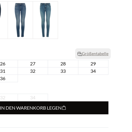
Größentabelle
26
27
28
29
31
32
33
34
36
32
34
IN DEN WARENKORB LEGEN