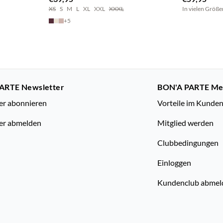
XS
S
M
L
XL
XXL
XXXL
In vielen Größe
+
5
ARTE Newsletter
BON'A PARTE M
er abonnieren
Vorteile im Kunde
er abmelden
Mitglied werden
Clubbedingungen
Einloggen
Kundenclub abmel