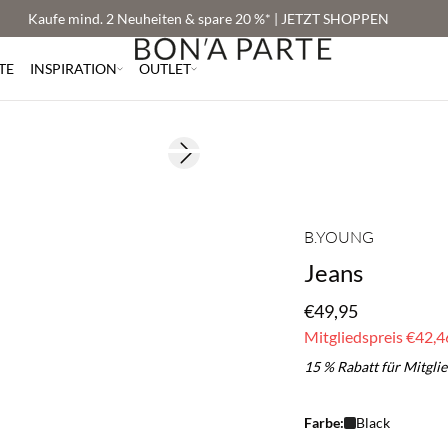
Kaufe mind. 2 Neuheiten & spare 20 %* | JETZT SHOPPEN
TE
INSPIRATION
OUTLET
BASIC DEAL
Next slide
B.YOUNG
Jeans
€49,95
Mitgliedspreis
€42,4
15 % Rabatt für Mitgli
Farbe:
Black