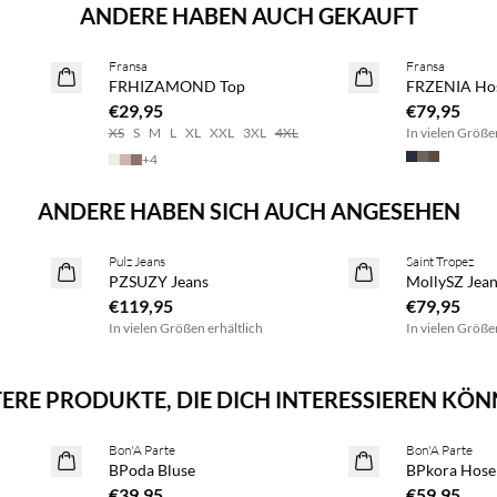
ANDERE HABEN AUCH GEKAUFT
Kaufe mind. 2 & spare 20 %
Kaufe mind. 2
Fransa
Fransa
NEUHEITEN
NEUHEITEN
FRHIZAMOND Top
FRZENIA Ho
SAVE20
SAVE20
€29,95
€79,95
XS
S
M
L
XL
XXL
3XL
4XL
In vielen Größe
+
4
ANDERE HABEN SICH AUCH ANGESEHEN
BASIC DEAL
Pulz Jeans
Saint Tropez
BASIC
PZSUZY Jeans
MollySZ Jea
€119,95
€79,95
In vielen Größen erhältlich
In vielen Größe
ERE PRODUKTE, DIE DICH INTERESSIEREN KÖ
Kaufe mind. 2 & spare 20 %
Kaufe mind. 2
Bon'A Parte
Bon'A Parte
NEUHEITEN
NEUHEITEN
BPoda Bluse
BPkora Hose
€39,95
€59,95