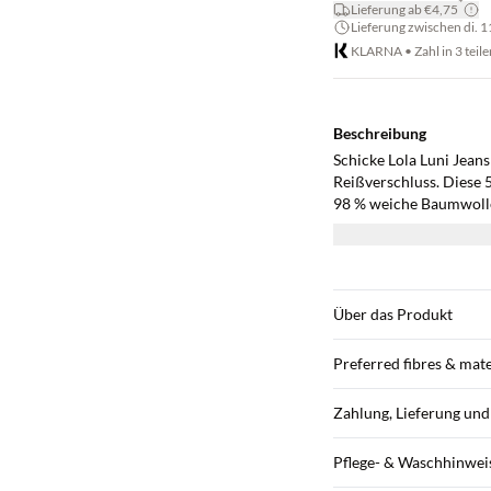
*
Lieferung ab €4,75
Lieferung zwischen di. 11.
KLARNA • Zahl in 3 teile
Beschreibung
Schicke Lola Luni Jean
Reißverschluss. Diese 5
98 % weiche Baumwolle 
die Sie leicht für den 
Über das Produkt
Preferred fibres & mate
Zahlung, Lieferung un
Pflege- & Waschhinwei