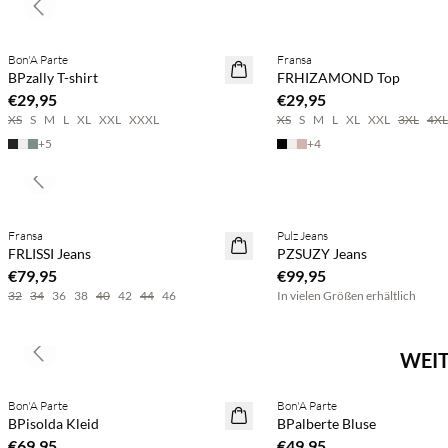
Previous slide
Kaufe mind. 2 & spare 20 %
Kaufe mind. 2 & spare 20 %
Bon'A Parte
Fransa
NEUHEITEN
NEUHEITEN
BPzally T-shirt
FRHIZAMOND Top
SAVE20
€29,95
€29,95
XS
S
M
L
XL
XXL
XXXL
XS
S
M
L
XL
XXL
3XL
4XL
+
5
+
4
Previous slide
Kaufe mind. 2 & spare 20 %
BASIC DEAL
Fransa
Pulz Jeans
NEUHEITEN
FRLISSI Jeans
PZSUZY Jeans
€79,95
€99,95
32
34
36
38
40
42
44
46
In vielen Größen erhältlich
WEIT
Previous slide
Kaufe mind. 2 & spare 20 %
Kaufe mind. 2 & spare 20 %
Bon'A Parte
Bon'A Parte
NEUHEITEN
NEUHEITEN
BPisolda Kleid
BPalberte Bluse
€69,95
€49,95