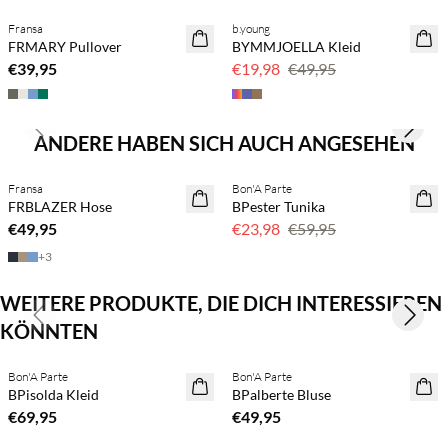
Fransa
b.young
NEUHEITEN
60 % Rabatt
FRMARY Pullover
BYMMJOELLA Kleid
SAVE20
€39,95
€19,98
€49,95
Previous slide
Next s
ANDERE HABEN SICH AUCH ANGESEHEN
BASIC DEAL
Fransa
Bon'A Parte
SAVE20
FRBLAZER Hose
BPester Tunika
60 % Rabatt
€49,95
€23,98
€59,95
+
3
WEITERE PRODUKTE, DIE DICH INTERESSIEREN
Previous slide
Next s
KÖNNTEN
Kaufe mind. 2 & spare 20 %
Kaufe mind. 2 & spare 20 %
Bon'A Parte
Bon'A Parte
NEUHEITEN
NEUHEITEN
BPisolda Kleid
BPalberte Bluse
€69,95
€49,95