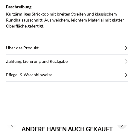
Beschreibung
Kurzärmliges Stricktop mit breiten Streifen und klassischem
Rundhalsausschnitt. Aus weichem, leichtem Material mit glatter
Oberfläche gefertigt.
Über das Produkt
Zahlung, Lieferung und Rückgabe
Pflege- & Waschhinweise
Previous slide
Next s
ANDERE HABEN AUCH GEKAUFT
Kaufe mind. 2 & spare 20 %