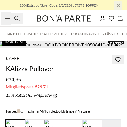
20 % Extra auf Sale | Code: SAVE20 | JETZT SHOPPEN
Suche
Einloggen
Wa
STARTSEITE
BRANDS
KAFFE: MODE VOLL SKANDINAVISCHER LÄSSIGKEIT
BASIC DEAL
KAFFE
KAlizza Pullover
€34,95
Mitgliedspreis
€29,71
15 % Rabatt für Mitglieder
Farbe:
Chinchilla M/Turtle.Boldstripe / Nature