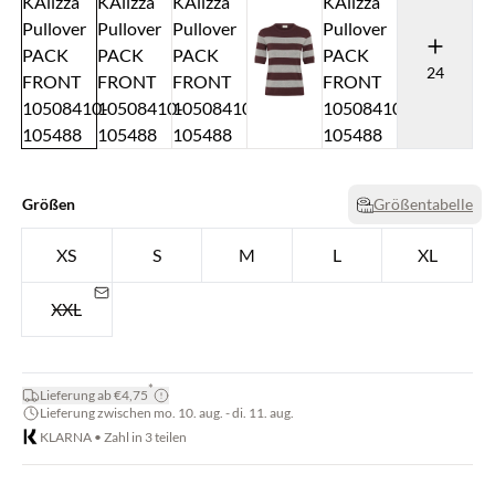
24
Größen
Größentabelle
XS
S
M
L
XL
XXL
*
Lieferung ab €4,75
Lieferung zwischen mo. 10. aug. - di. 11. aug.
KLARNA • Zahl in 3 teilen