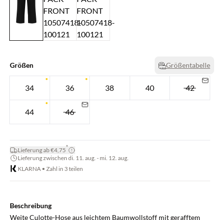
Größen
Größentabelle
34
36
38
40
42
44
46
*
Lieferung ab €4,75
Lieferung zwischen di. 11. aug. - mi. 12. aug.
KLARNA • Zahl in 3 teilen
Beschreibung
Weite Culotte-Hose aus leichtem Baumwollstoff mit gerafftem