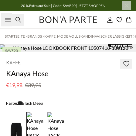
20 % Extra auf Sale | Code: SAVE20 | JETZT SHOPPEN
Suche
Einloggen
Wa
STARTSEITE
BRANDS
KAFFE: MODE VOLL SKANDINAVISCHER LÄSSIGKEIT
180 cm • M
SAVE20
50 % Rabatt
KAFFE
KAnaya Hose
€19,98
€39,95
Farbe:
Black Deep