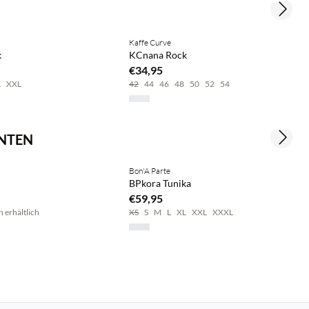
Next s
Kaffe Curve
k
KCnana Rock
€34,95
L
XXL
42
44
46
48
50
52
54
NNTEN
Next s
Bon'A Parte
BPkora Tunika
€59,95
n erhältlich
XS
S
M
L
XL
XXL
XXXL