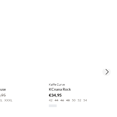
Next s
Kaffe Curve
luse
KCnana Rock
,95
€34,95
XL
XXXL
42
44
46
48
50
52
54