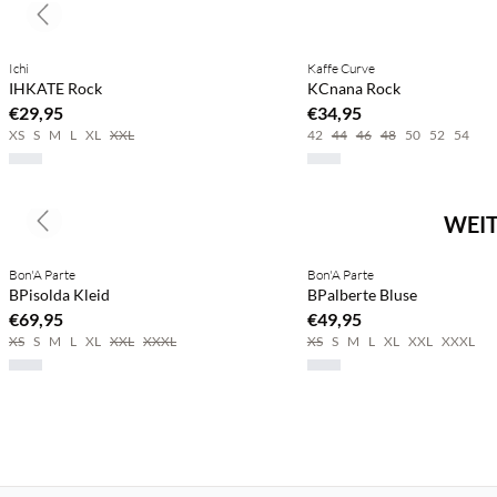
Previous slide
Ichi
Kaffe Curve
IHKATE Rock
KCnana Rock
€29,95
€34,95
XS
S
M
L
XL
XXL
42
44
46
48
50
52
54
WEIT
Previous slide
Bon'A Parte
Bon'A Parte
BPisolda Kleid
BPalberte Bluse
€69,95
€49,95
XS
S
M
L
XL
XXL
XXXL
XS
S
M
L
XL
XXL
XXXL