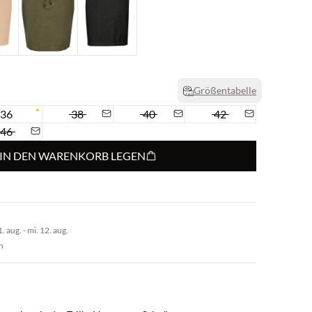
Größentabelle
36
38
40
42
46
IN DEN WARENKORB LEGEN
 aug. - mi. 12. aug.
n