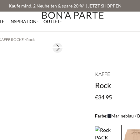
Kaufe mind. 2 Neuheiten & spare 20 %* | JETZT SHOPPEN
TE
INSPIRATION
OUTLET
KAFFE RÖCKE
Rock
Next slide
176 cm • M
KAFFE
Rock
€34,95
Farbe:
Marineblau / B