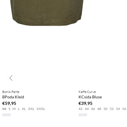
Previous slide
Bon'A Parte
Kaffe Curve
BPoda Kleid
KCsida Bluse
€59,95
€39,95
XS
S
M
L
XL
XXL
XXXL
42
44
46
48
50
52
54
56