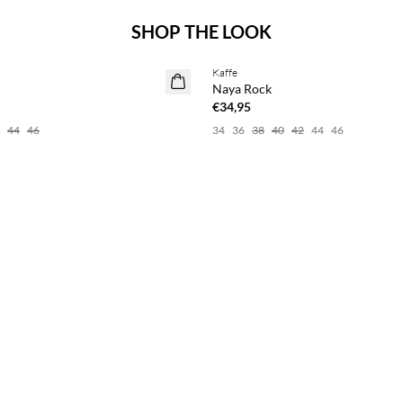
SHOP THE LOOK
Kaffe
Naya Rock
€34,95
44
46
34
36
38
40
42
44
46