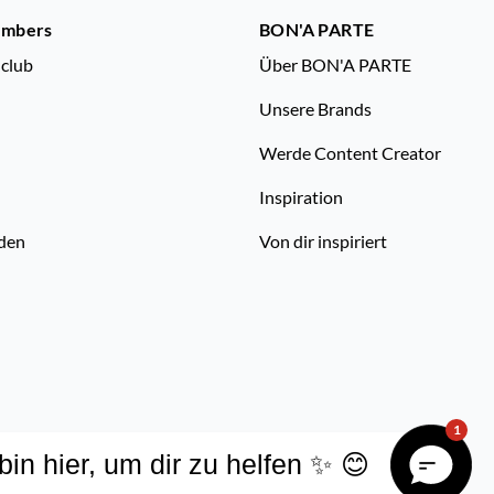
embers
BON'A PARTE
nclub
Über BON'A PARTE
Unsere Brands
Werde Content Creator
Inspiration
den
Von dir inspiriert
1
 bin hier, um dir zu helfen ✨ 😊