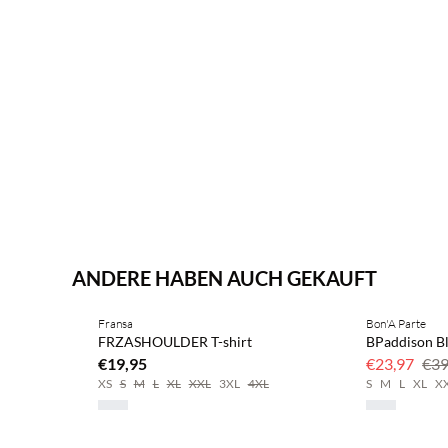
ANDERE HABEN AUCH GEKAUFT
Fransa
Bon'A Parte
FRZASHOULDER T-shirt
BPaddison B
€19,95
€23,97
€39
XS
S
M
L
XL
XXL
3XL
4XL
S
M
L
XL
X