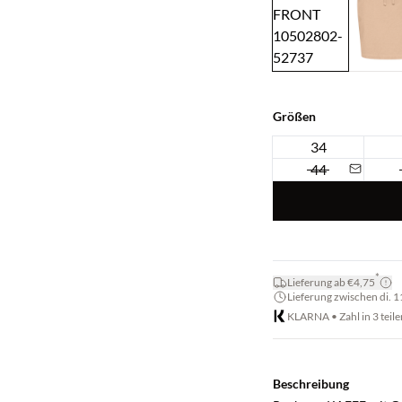
Größen
34
44
*
Lieferung ab €4,75
Lieferung zwischen di. 11.
KLARNA • Zahl in 3 teile
Beschreibung