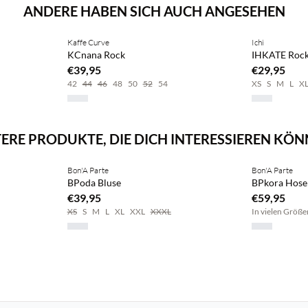
ANDERE HABEN SICH AUCH ANGESEHEN
Kaffe Curve
Ichi
KCnana Rock
IHKATE Roc
€39,95
€29,95
42
44
46
48
50
52
54
XS
S
M
L
X
ERE PRODUKTE, DIE DICH INTERESSIEREN KÖ
Bon'A Parte
Bon'A Parte
BPoda Bluse
BPkora Hose
€39,95
€59,95
XS
S
M
L
XL
XXL
XXXL
In vielen Größe