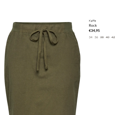
Kaffe
Rock
€34,95
34
36
38
40
42