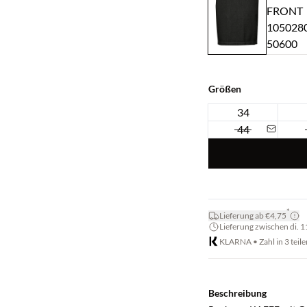
Größen
34
44
*
Lieferung ab €4,75
Lieferung zwischen di. 11.
KLARNA • Zahl in 3 teile
Beschreibung