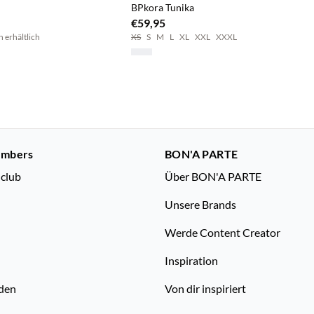
BPkora Tunika
€59,95
n erhältlich
XS
S
M
L
XL
XXL
XXXL
embers
BON'A PARTE
nclub
Über BON'A PARTE
Unsere Brands
Werde Content Creator
Inspiration
den
Von dir inspiriert