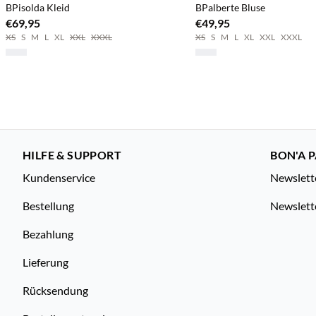
BPisolda Kleid
BPalberte Bluse
€69,95
€49,95
XS
S
M
L
XL
XXL
XXXL
XS
S
M
L
XL
XXL
XXXL
HILFE & SUPPORT
BON'A P
Kundenservice
Newslett
Bestellung
Newslett
Bezahlung
Lieferung
Rücksendung
Bestellung stornieren