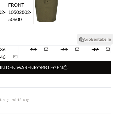
Größentabelle
36
38
40
42
46
IN DEN WARENKORB LEGEN
 aug. - mi. 12. aug.
n