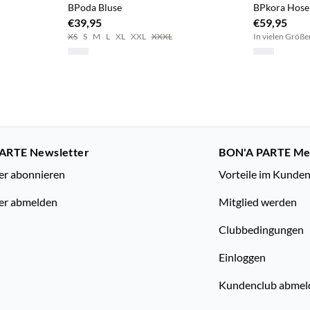
BPoda Bluse
BPkora Hose
€39,95
€59,95
XS
S
M
L
XL
XXL
XXXL
In vielen Größe
ARTE Newsletter
BON'A PARTE M
er abonnieren
Vorteile im Kunde
er abmelden
Mitglied werden
Clubbedingungen
Einloggen
Kundenclub abmel