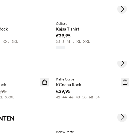
Next s
Culture
2 Stück €65
Rock
Kajsa T-shirt
€39,95
L
XXL
3XL
XS
S
M
L
XL
XXL
+
6
Next s
Kaffe Curve
ock
KCnana Rock
,95
€39,95
XL
XXXL
42
44
46
48
50
52
54
NNTEN
Next s
Bon'A Parte