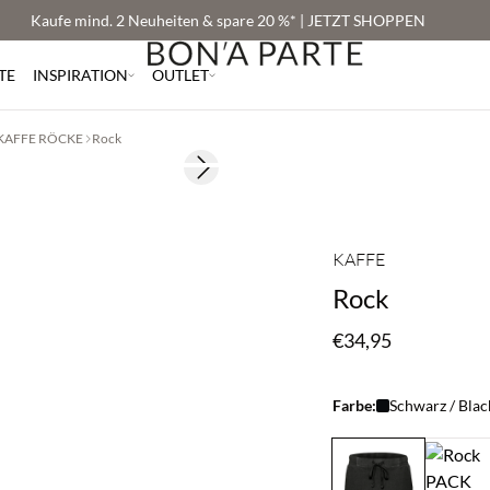
Kaufe mind. 2 Neuheiten & spare 20 %* | JETZT SHOPPEN
TE
INSPIRATION
OUTLET
KAFFE RÖCKE
Rock
Next slide
KAFFE
Rock
€34,95
Farbe:
Schwarz / Blac