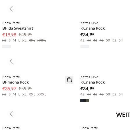
Previous slide
Bon'A Parte
Kaffe Curve
SAVE20
BPida Sweatshirt
KCnana Rock
60 % Rabatt
€19,98
€49,95
€34,95
XS
S
M
L
XL
XXL
XXXL
42
44
46
48
50
52
54
Previous slide
Bon'A Parte
Kaffe Curve
40 % Rabatt
BPmiona Rock
KCnana Rock
€35,97
€59,95
€34,95
XS
S
M
L
XL
XXL
XXXL
42
44
46
48
50
52
54
WEIT
Previous slide
Bon'A Parte
Bon'A Parte