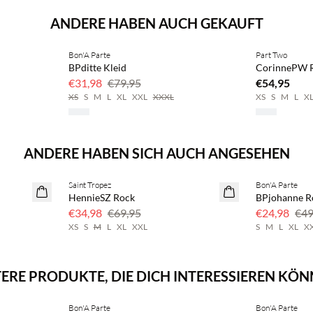
ANDERE HABEN AUCH GEKAUFT
BASIC DEAL
Bon'A Parte
Part Two
SAVE20
BPditte Kleid
CorinnePW 
60 % Rabatt
€31,98
€79,95
€54,95
XS
S
M
L
XL
XXL
XXXL
XS
S
M
L
X
ANDERE HABEN SICH AUCH ANGESEHEN
Saint Tropez
Bon'A Parte
50 % Rabatt
50 % Rabatt
HennieSZ Rock
BPjohanne R
€34,98
€69,95
€24,98
€49
XS
S
M
L
XL
XXL
S
M
L
XL
X
ERE PRODUKTE, DIE DICH INTERESSIEREN KÖ
Bon'A Parte
Bon'A Parte