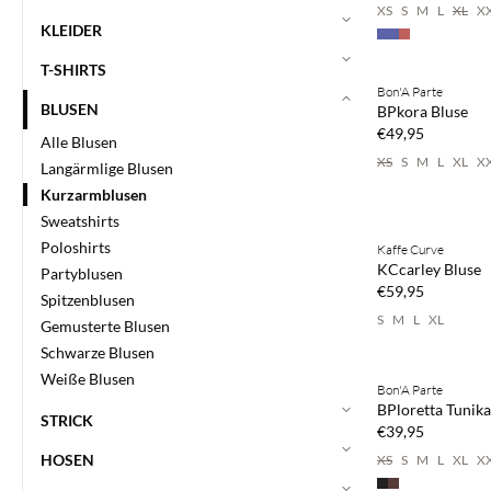
XS
S
M
L
XL
X
KLEIDER
Kaufe mind. 2 & s
T-SHIRTS
Bon'A Parte
NEUHEITEN
BLUSEN
BPkora Bluse
€49,95
Alle Blusen
XS
S
M
L
XL
X
Langärmlige Blusen
Kurzarmblusen
Kaufe mind. 2 & s
Sweatshirts
Poloshirts
Kaffe Curve
NEUHEITEN
KCcarley Bluse
Partyblusen
€59,95
Spitzenblusen
S
M
L
XL
Gemusterte Blusen
Kaufe mind. 2 & s
Schwarze Blusen
Weiße Blusen
Bon'A Parte
NEUHEITEN
BPloretta Tunika
STRICK
€39,95
HOSEN
XS
S
M
L
XL
X