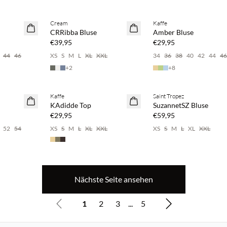
pare 20 %
Kaufe mind. 2 & spare 20 %
Kaufe mind. 2 & spare 20 
Cream
Kaffe
NEUHEITEN
NEUHEITEN
CRRibba Bluse
Amber Bluse
€39,95
€29,95
44
46
XS
S
M
L
XL
XXL
34
36
38
40
42
44
4
+
2
+
8
pare 20 %
Kaufe mind. 2 & spare 20 %
Kaufe mind. 2 & spare 20 
Kaffe
Saint Tropez
NEUHEITEN
NEUHEITEN
KAdidde Top
SuzannetSZ Bluse
€29,95
€59,95
52
54
XS
S
M
L
XL
XXL
XS
S
M
L
XL
XXL
Nächste Seite ansehen
1
2
3
...
5