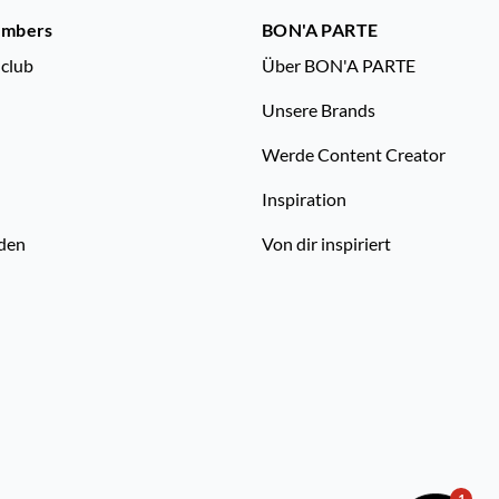
embers
BON'A PARTE
nclub
Über BON'A PARTE
Unsere Brands
Werde Content Creator
Inspiration
den
Von dir inspiriert
1