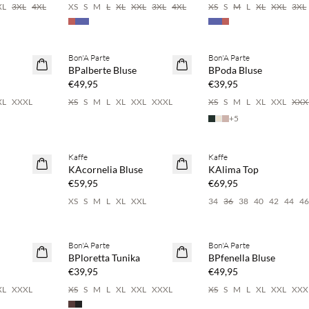
XL
3XL
4XL
XS
S
M
L
XL
XXL
3XL
4XL
XS
S
M
L
XL
XXL
3XL
pare 20 %
Kaufe mind. 2 & spare 20 %
Kaufe mind. 2 & spare 20 
Bon'A Parte
Bon'A Parte
NEUHEITEN
NEUHEITEN
BPalberte Bluse
BPoda Bluse
€49,95
€39,95
XL
XXXL
XS
S
M
L
XL
XXL
XXXL
XS
S
M
L
XL
XXL
XXX
+
5
pare 20 %
Kaufe mind. 2 & spare 20 %
Kaufe mind. 2 & spare 20 
Kaffe
Kaffe
NEUHEITEN
NEUHEITEN
KAcornelia Bluse
KAlima Top
€59,95
€69,95
XS
S
M
L
XL
XXL
34
36
38
40
42
44
4
pare 20 %
Kaufe mind. 2 & spare 20 %
Kaufe mind. 2 & spare 20 
Bon'A Parte
Bon'A Parte
NEUHEITEN
NEUHEITEN
BPloretta Tunika
BPfenella Bluse
€39,95
€49,95
XL
XXXL
XS
S
M
L
XL
XXL
XXXL
XS
S
M
L
XL
XXL
XXX