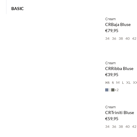
Kaufe mind. 2 & s
BASIC
Cream
NEUHEITEN
CRBaja Bluse
€79,95
34
36
38
40
42
Kaufe mind. 2 & s
Cream
NEUHEITEN
CRRibba Bluse
€39,95
XS
S
M
L
XL
X
+
2
Kaufe mind. 2 & s
Cream
NEUHEITEN
CRTriniti Bluse
€59,95
34
36
38
40
42