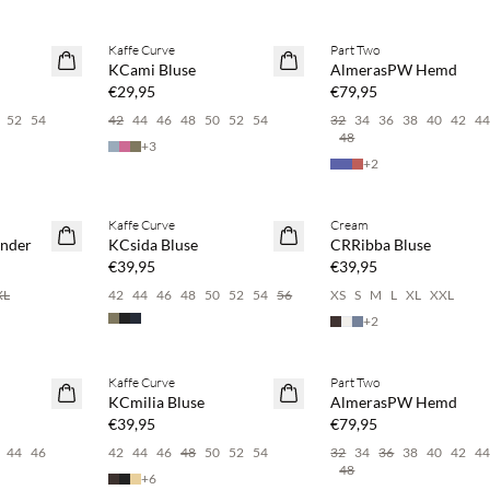
pare 20 %
Kaufe mind. 2 & spare 20 %
Kaufe mind. 2 & spare 20 
Kaffe Curve
Part Two
NEUHEITEN
NEUHEITEN
KCami Bluse
AlmerasPW Hemd
€29,95
€79,95
52
54
42
44
46
48
50
52
54
32
34
36
38
40
42
4
48
+
3
+
2
pare 20 %
Kaufe mind. 2 & spare 20 %
Kaufe mind. 2 & spare 20 
Kaffe Curve
Cream
NEUHEITEN
NEUHEITEN
nder
KCsida Bluse
CRRibba Bluse
€39,95
€39,95
XL
42
44
46
48
50
52
54
56
XS
S
M
L
XL
XXL
+
2
pare 20 %
Kaufe mind. 2 & spare 20 %
Kaufe mind. 2 & spare 20 
Kaffe Curve
Part Two
NEUHEITEN
NEUHEITEN
KCmilia Bluse
AlmerasPW Hemd
€39,95
€79,95
44
46
42
44
46
48
50
52
54
32
34
36
38
40
42
4
48
+
6