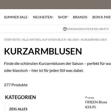
SUMMER SALE
NEUHEITEN
SHOP
BRANDS
BON'A PAR
VERSANDKOSTENFREI AB €75
STARTSEITE
ALLE ARTIKEL AUF EINEN BLICK
BLUSEN
KURZARMBLUSEN
KURZARMBLUSEN
Finde die schönsten Kurzarmblusen der Saison – perfekt für wa
oder klassisch – hier ist für jeden Stil was dabei.
277 Produkte
KATEGORIEN
Fransa
NEUHEITEN
FRSEEN Bluse
€24,95
ZEIG ALLES