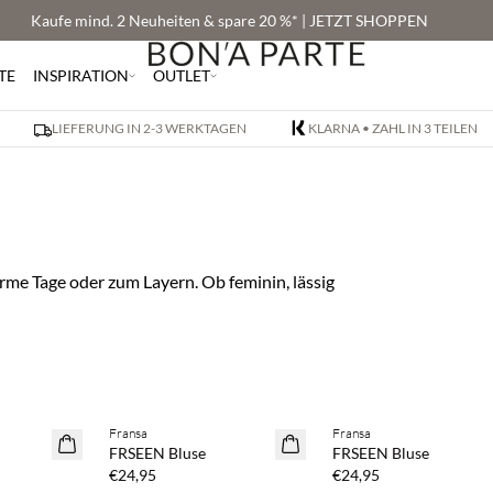
Kaufe mind. 2 Neuheiten & spare 20 %* | JETZT SHOPPEN
TE
INSPIRATION
OUTLET
LIEFERUNG IN 2-3 WERKTAGEN
KLARNA • ZAHL IN 3 TEILEN
rme Tage oder zum Layern. Ob feminin, lässig
Fransa
Fransa
NEUHEITEN
NEUHEITEN
FRSEEN Bluse
FRSEEN Bluse
€24,95
€24,95