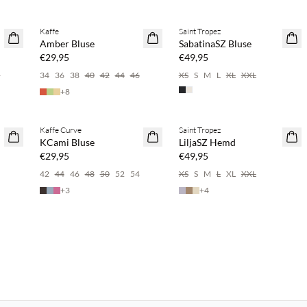
%
Kaufe mind. 2 & spare 20 %
Kaufe mind. 2 & spare 20 %
Kaffe
Saint Tropez
NEUHEITEN
NEUHEITEN
Amber Bluse
SabatinaSZ Bluse
€29,95
€49,95
6
34
36
38
40
42
44
46
XS
S
M
L
XL
XXL
+
8
%
Kaufe mind. 2 & spare 20 %
Kaufe mind. 2 & spare 20 %
Kaffe Curve
Saint Tropez
NEUHEITEN
NEUHEITEN
KCami Bluse
LiljaSZ Hemd
€29,95
€49,95
42
44
46
48
50
52
54
XS
S
M
L
XL
XXL
+
3
+
4