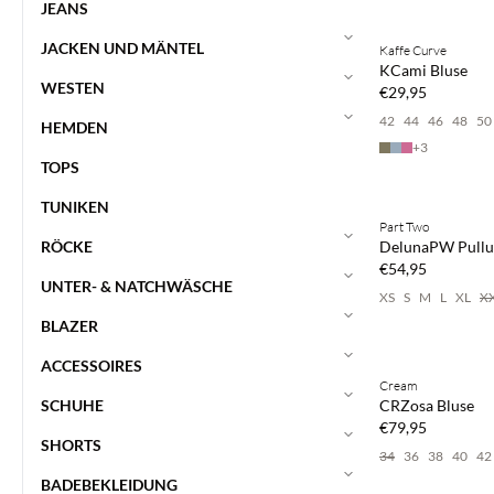
JEANS
Kaufe mind. 2 & s
JACKEN UND MÄNTEL
Kaffe Curve
NEUHEITEN
KCami Bluse
WESTEN
€29,95
42
44
46
48
50
HEMDEN
+
3
TOPS
Kaufe mind. 2 & s
TUNIKEN
Part Two
NEUHEITEN
RÖCKE
DelunaPW Pullu
€54,95
UNTER- & NATCHWÄSCHE
XS
S
M
L
XL
X
BLAZER
Kaufe mind. 2 & s
ACCESSOIRES
Cream
NEUHEITEN
SCHUHE
CRZosa Bluse
€79,95
SHORTS
34
36
38
40
42
BADEBEKLEIDUNG