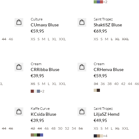
+
2
pare 20 %
Kaufe mind. 2 & spare 20 %
Kaufe mind. 2 & spare 20 
Culture
Saint Tropez
NEUHEITEN
NEUHEITEN
CUmaxy Bluse
ShaktiSZ Bluse
€59,95
€69,95
44
46
XS
S
M
L
XL
XXL
XS
S
M
L
XL
XXL
pare 20 %
Kaufe mind. 2 & spare 20 %
Kaufe mind. 2 & spare 20 
Cream
Cream
NEUHEITEN
NEUHEITEN
CRRibba Bluse
CRHenva Bluse
€39,95
€59,95
XL
XS
S
M
L
XL
XXL
34
36
38
40
42
44
4
+
2
pare 20 %
Kaufe mind. 2 & spare 20 %
Kaufe mind. 2 & spare 20 
Kaffe Curve
Saint Tropez
NEUHEITEN
NEUHEITEN
KCsida Bluse
LiljaSZ Hemd
€39,95
€49,95
44
46
42
44
46
48
50
52
54
56
XS
S
M
L
XL
XXL
+
4