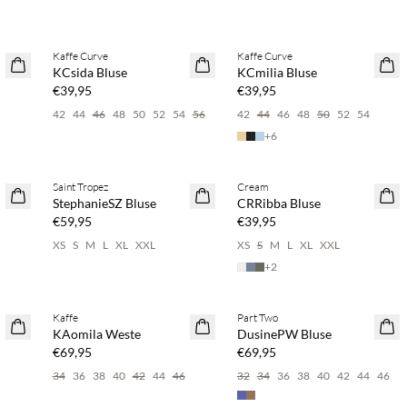
%
Kaufe mind. 2 & spare 20 %
Kaufe mind. 2 & spare 20 %
Kaffe Curve
Kaffe Curve
NEUHEITEN
NEUHEITEN
KCsida Bluse
KCmilia Bluse
€39,95
€39,95
42
44
46
48
50
52
54
56
42
44
46
48
50
52
54
+
6
%
Kaufe mind. 2 & spare 20 %
Kaufe mind. 2 & spare 20 %
Saint Tropez
Cream
NEUHEITEN
NEUHEITEN
StephanieSZ Bluse
CRRibba Bluse
€59,95
€39,95
6
XS
S
M
L
XL
XXL
XS
S
M
L
XL
XXL
+
2
%
Kaufe mind. 2 & spare 20 %
Kaufe mind. 2 & spare 20 %
Kaffe
Part Two
NEUHEITEN
NEUHEITEN
KAomila Weste
DusinePW Bluse
€69,95
€69,95
34
36
38
40
42
44
46
32
34
36
38
40
42
44
46