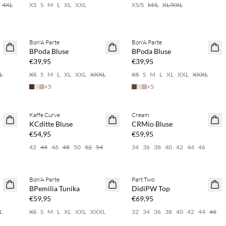
4XL
XS
S
M
L
XL
XXL
XS/S
M/L
XL/XXL
%
Kaufe mind. 2 & spare 20 %
Kaufe mind. 2 & spare 20 %
Bon'A Parte
Bon'A Parte
NEUHEITEN
NEUHEITEN
BPoda Bluse
BPoda Bluse
€39,95
€39,95
L
XS
S
M
L
XL
XXL
XXXL
XS
S
M
L
XL
XXL
XXXL
+
5
+
5
%
Kaufe mind. 2 & spare 20 %
Kaufe mind. 2 & spare 20 %
Kaffe Curve
Cream
NEUHEITEN
NEUHEITEN
KCditte Bluse
CRMio Bluse
€54,95
€59,95
6
42
44
46
48
50
52
54
34
36
38
40
42
44
46
%
Kaufe mind. 2 & spare 20 %
Kaufe mind. 2 & spare 20 %
Bon'A Parte
Part Two
NEUHEITEN
NEUHEITEN
BPemilia Tunika
DidiPW Top
€59,95
€69,95
L
XS
S
M
L
XL
XXL
XXXL
32
34
36
38
40
42
44
46