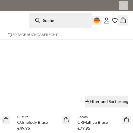
Suche
Einloggen
Ware
30 TAGE RÜCKGABERECHT
Filter und Sortierung
Kaufe mind. 2 & spare 20 %
Kaufe mind. 2 & spare 20 %
Culture
Cream
NEUHEITEN
NEUHEITEN
CUmelody Bluse
CRMallica Bluse
€49,95
€79,95