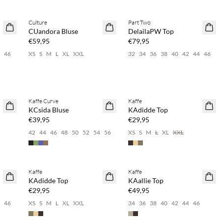
%
Kaufe mind. 2 & spare 20 %
Kaufe mind. 2 & spare 20 %
Culture
Part Two
NEUHEITEN
NEUHEITEN
CUandora Bluse
DelailaPW Top
€59,95
€79,95
4
46
XS
S
M
L
XL
XXL
32
34
36
38
40
42
44
46
%
Kaufe mind. 2 & spare 20 %
Kaufe mind. 2 & spare 20 %
Kaffe Curve
Kaffe
NEUHEITEN
NEUHEITEN
KCsida Bluse
KAdidde Top
€39,95
€29,95
42
44
46
48
50
52
54
56
XS
S
M
L
XL
XXL
%
Kaufe mind. 2 & spare 20 %
Kaufe mind. 2 & spare 20 %
Kaffe
Kaffe
NEUHEITEN
NEUHEITEN
KAdidde Top
KAallie Top
€29,95
€49,95
4
46
XS
S
M
L
XL
XXL
34
36
38
40
42
44
46