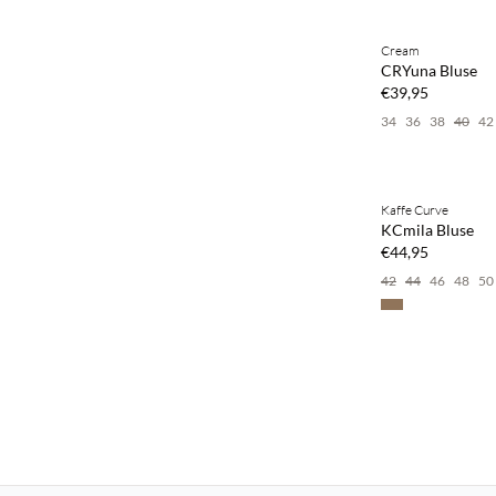
Kaufe mind. 2 & s
Cream
NEUHEITEN
CRYuna Bluse
€39,95
34
36
38
40
42
Kaufe mind. 2 & s
Kaffe Curve
NEUHEITEN
KCmila Bluse
€44,95
42
44
46
48
50