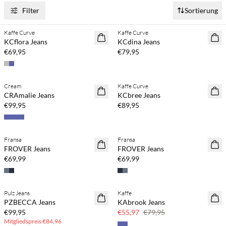
Filter
Sortierung
Kaufe mind. 2 & spare 20 %
Kaufe mind. 2 & spare 20 %
Kaffe Curve
Kaffe Curve
NEUHEITEN
NEUHEITEN
KCflora Jeans
KCdina Jeans
€69,95
€79,95
Kaufe mind. 2 & spare 20 %
Kaufe mind. 2 & spare 20 %
Cream
Kaffe Curve
NEUHEITEN
NEUHEITEN
CRAmalie Jeans
KCbree Jeans
€99,95
€89,95
Kaufe mind. 2 & spare 20 %
Kaufe mind. 2 & spare 20 %
Fransa
Fransa
NEUHEITEN
NEUHEITEN
FROVER Jeans
FROVER Jeans
€69,99
€69,99
BASIC DEAL
Pulz Jeans
Kaffe
NEUHEITEN
SAVE20
PZBECCA Jeans
KAbrook Jeans
30 % Rabatt
€99,95
€55,97
€79,95
Mitgliedspreis
€84,96