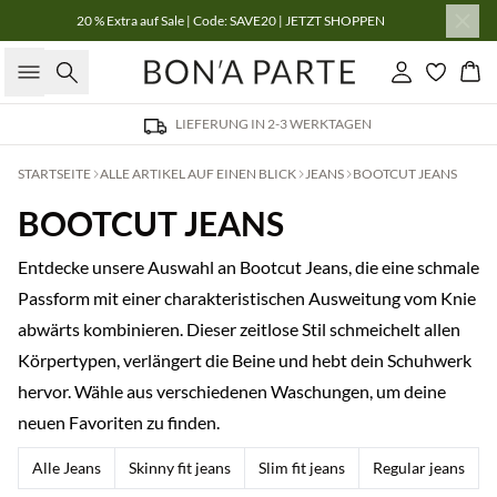
20 % Extra auf Sale | Code: SAVE20 | JETZT SHOPPEN
Suche
Einloggen
Wa
LIEFERUNG IN 2-3 WERKTAGEN
STARTSEITE
ALLE ARTIKEL AUF EINEN BLICK
JEANS
BOOTCUT JEANS
BOOTCUT JEANS
Entdecke unsere Auswahl an Bootcut Jeans, die eine schmale
Passform mit einer charakteristischen Ausweitung vom Knie
abwärts kombinieren. Dieser zeitlose Stil schmeichelt allen
Körpertypen, verlängert die Beine und hebt dein Schuhwerk
hervor. Wähle aus verschiedenen Waschungen, um deine
neuen Favoriten zu finden.
Alle Jeans
Skinny fit jeans
Slim fit jeans
Regular jeans