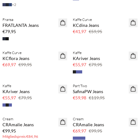
+
2
Fransa
Kaffe Curve
NEUHEITEN
SAVE20
FRATLANTA Jeans
KCdina Jeans
30 % Rabatt
€79,95
€41,97
€59,95
Kaffe Curve
Kaffe
SAVE20
SAVE20
KCflora Jeans
KAriver Jeans
30 % Rabatt
30 % Rabatt
€69,97
€99,95
€55,97
€79,95
Kaffe
Part Two
SAVE20
SAVE20
KAriver Jeans
SafinaPW Jeans
30 % Rabatt
50 % Rabatt
€55,97
€79,95
€59,98
€119,95
BASIC DEAL
Cream
Cream
30 % Rabatt
CRAmalie Jeans
CRAmalie Jeans
€99,95
€69,97
€99,95
Mitgliedspreis
€84,96