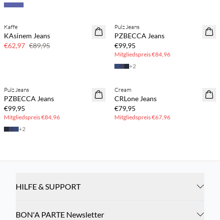
BASIC DEAL
Kaffe
Pulz Jeans
30 % Rabatt
KAsinem Jeans
PZBECCA Jeans
€62,97
€89,95
€99,95
Mitgliedspreis
€84,96
+
2
BASIC DEAL
BASIC DEAL
Pulz Jeans
Cream
PZBECCA Jeans
CRLone Jeans
€99,95
€79,95
Mitgliedspreis
€84,96
Mitgliedspreis
€67,96
+
2
HILFE & SUPPORT
BON'A PARTE Newsletter