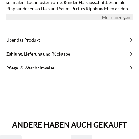
schmalem Lochmuster vorne. Runder Halsausschnitt. Schmale
Rippbündchen an Hals und Saum. Breites Rippbündchen an den
langen Ärmeln. Ein herrlich warmer Pullover für kühle Abende
Mehr anzeigen
oder als dekorative Jacke über Ihrem Top. Shoppen Sie diesen
Cardigan gleich heute und kombinieren Sie mit einem
unifarbenen Top, einem Rock und flachen Schnürschuhen.
Über das Produkt
Zahlung, Lieferung und Rückgabe
Pflege- & Waschhinweise
ANDERE HABEN AUCH GEKAUFT