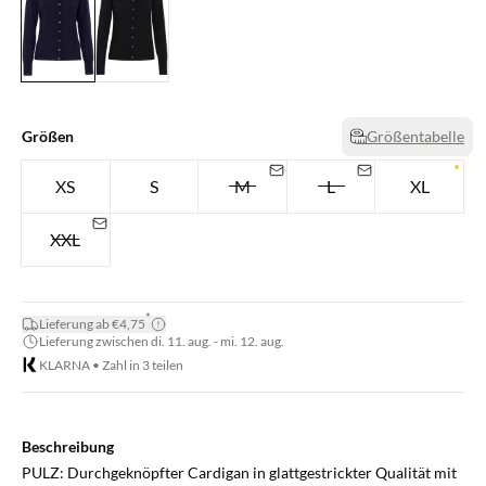
Größen
Größentabelle
XS
S
M
L
XL
XXL
*
Lieferung ab €4,75
Lieferung zwischen di. 11. aug. - mi. 12. aug.
KLARNA • Zahl in 3 teilen
Beschreibung
PULZ: Durchgeknöpfter Cardigan in glattgestrickter Qualität mit