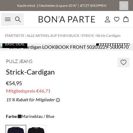
Kaufe mind. 2 Neuheiten & spare 20 %* | JETZT SHOPPEN
Suche
Einloggen
Wa
STARTSEITE
ALLE ARTIKEL AUF EINEN BLICK
STRICK
Strick-Cardigan
BASIC DEAL
PULZ JEANS
Strick-Cardigan
€54,95
Mitgliedspreis
€46,71
15 % Rabatt für Mitglieder
Farbe:
Marineblau / Blue