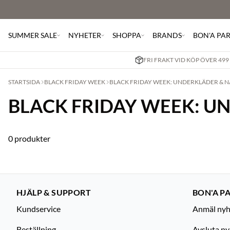
SUMMER SALE
NYHETER
SHOPPA
BRANDS
BON'A PA
FRI FRAKT VID KÖP ÖVER 499
STARTSIDA
BLACK FRIDAY WEEK
BLACK FRIDAY WEEK: UNDERKLÄDER & 
BLACK FRIDAY WEEK: U
0 produkter
HJÄLP & SUPPORT
BON'A PA
Kundservice
Anmäl nyh
Beställning
Avsluta n