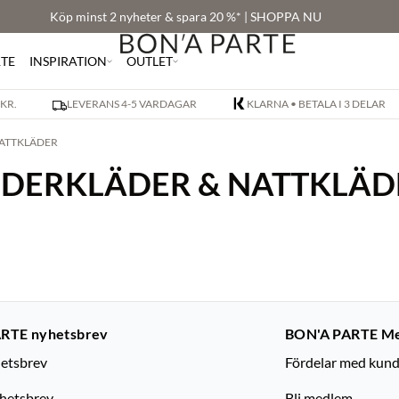
Köp minst 2 nyheter & spara 20 %* | SHOPPA NU
RTE
INSPIRATION
OUTLET
 KR.
LEVERANS 4-5 VARDAGAR
KLARNA • BETALA I 3 DELAR
NATTKLÄDER
NDERKLÄDER & NATTKLÄD
RTE nyhetsbrev
BON'A PARTE M
etsbrev
Fördelar med kun
yhetsbrev
Bli medlem