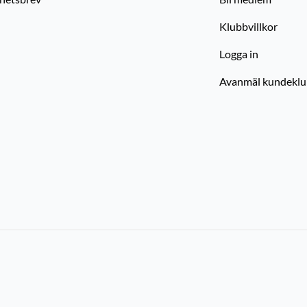
Klubbvillkor
Logga in
Avanmäl kundekl