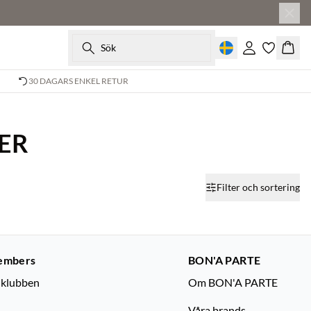
Sök
Logga in
Korg
30 DAGARS ENKEL RETUR
ER
Filter och sortering
embers
BON'A PARTE
dklubben
Om BON'A PARTE
Våra brands