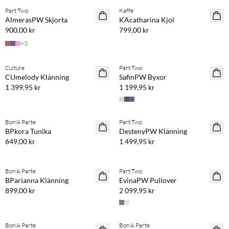
Part Two
Kaffe
NYHET
NYHET
AlmerasPW Skjorta
KAcatharina Kjol
900,00 kr
799,00 kr
+
3
Köp min. 2 & spara 20 %
Köp min. 2 & spara 20 %
Culture
Part Two
NYHET
NYHET
CUmelody Klänning
SafinPW Byxor
1 399,95 kr
1 199,95 kr
Köp min. 2 & spara 20 %
Köp min. 2 & spara 20 %
Bon'A Parte
Part Two
NYHET
NYHET
BPkora Tunika
DestenyPW Klänning
649,00 kr
1 499,95 kr
Köp min. 2 & spara 20 %
Köp min. 2 & spara 20 %
Bon'A Parte
Part Two
NYHET
NYHET
BParianna Klänning
EvinaPW Pullover
899,00 kr
2 099,95 kr
Köp min. 2 & spara 20 %
Köp min. 2 & spara 20 %
Bon'A Parte
Bon'A Parte
NYHET
NYHET