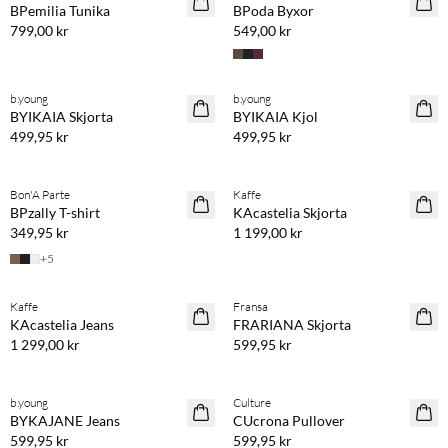
BPemilia Tunika
BPoda Byxor
799,00 kr
549,00 kr
Köp min. 2 & spara 20 %
Köp min. 2 & spara 20 %
b.young
b.young
NYHET
NYHET
BYIKAIA Skjorta
BYIKAIA Kjol
499,95 kr
499,95 kr
Köp min. 2 & spara 20 %
Köp min. 2 & spara 20 %
Bon'A Parte
Kaffe
NYHET
NYHET
BPzally T-shirt
KAcastelia Skjorta
349,95 kr
1 199,00 kr
+
5
Köp min. 2 & spara 20 %
Köp min. 2 & spara 20 %
Kaffe
Fransa
NYHET
NYHET
KAcastelia Jeans
FRARIANA Skjorta
1 299,00 kr
599,95 kr
Köp min. 2 & spara 20 %
Köp min. 2 & spara 20 %
b.young
Culture
NYHET
NYHET
BYKAJANE Jeans
CUcrona Pullover
599,95 kr
599,95 kr