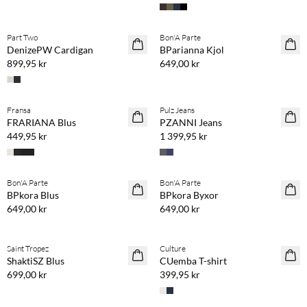
Köp min. 2 & spara 20 %
Köp min. 2 & spara 20 %
Part Two
Bon'A Parte
NYHET
NYHET
DenizePW Cardigan
BParianna Kjol
899,95 kr
649,00 kr
Köp min. 2 & spara 20 %
Köp min. 2 & spara 20 %
Fransa
Pulz Jeans
NYHET
NYHET
FRARIANA Blus
PZANNI Jeans
449,95 kr
1 399,95 kr
Köp min. 2 & spara 20 %
Köp min. 2 & spara 20 %
Bon'A Parte
Bon'A Parte
NYHET
NYHET
BPkora Blus
BPkora Byxor
649,00 kr
649,00 kr
Köp min. 2 & spara 20 %
Köp min. 2 & spara 20 %
Saint Tropez
Culture
NYHET
NYHET
ShaktiSZ Blus
CUemba T-shirt
699,00 kr
399,95 kr
Köp min. 2 & spara 20 %
Köp min. 2 & spara 20 %