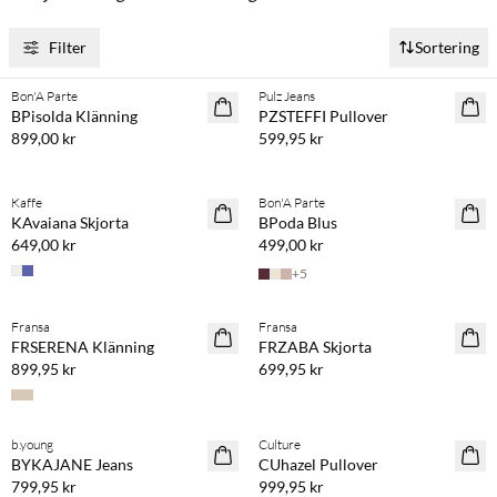
Filter
Sortering
Köp min. 2 & spara 20 %
Köp min. 2 & spara 20 %
Bon'A Parte
Pulz Jeans
NYHET
NYHET
BPisolda Klänning
PZSTEFFI Pullover
899,00 kr
599,95 kr
Köp min. 2 & spara 20 %
Köp min. 2 & spara 20 %
Kaffe
Bon'A Parte
NYHET
NYHET
KAvaiana Skjorta
BPoda Blus
649,00 kr
499,00 kr
+
5
Köp min. 2 & spara 20 %
Köp min. 2 & spara 20 %
Fransa
Fransa
NYHET
NYHET
FRSERENA Klänning
FRZABA Skjorta
899,95 kr
699,95 kr
Köp min. 2 & spara 20 %
Köp min. 2 & spara 20 %
b.young
Culture
NYHET
NYHET
BYKAJANE Jeans
CUhazel Pullover
799,95 kr
999,95 kr