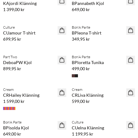
KAjordi Klänning
BPannabeth Kjol
1 399,00 kr
649,00 kr
Köp min. 2 & spara 20 %
Köp min. 2 & spara 20 %
Culture
Bon'A Parte
NYHET
NYHET
CUamour T-shirt
BPleona T-shirt
699,95 kr
349,95 kr
Köp min. 2 & spara 20 %
Köp min. 2 & spara 20 %
Part Two
Bon'A Parte
NYHET
NYHET
DeboaPW Kjol
BPloretta Tunika
899,95 kr
499,00 kr
Köp min. 2 & spara 20 %
Köp min. 2 & spara 20 %
Cream
Cream
NYHET
NYHET
CRHailey Klänning
CRLiva Klänning
1 599,00 kr
599,00 kr
Köp min. 2 & spara 20 %
Köp min. 2 & spara 20 %
Bon'A Parte
Culture
NYHET
NYHET
BPisolda Kjol
CUelna Klänning
649,00 kr
1 199,95 kr