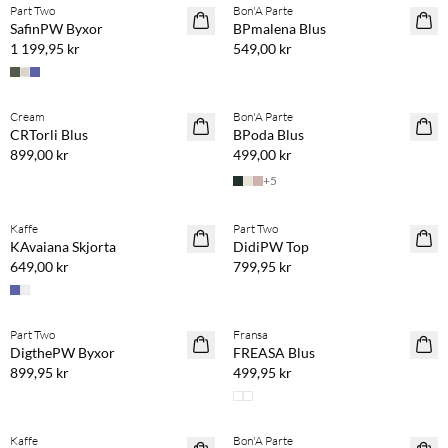
Part Two
Bon'A Parte
NYHET
NYHET
SafinPW Byxor
BPmalena Blus
1 199,95 kr
549,00 kr
Köp min. 2 & spara 20 %
Köp min. 2 & spara 20 %
Cream
Bon'A Parte
NYHET
NYHET
CRTorli Blus
BPoda Blus
899,00 kr
499,00 kr
+
5
Köp min. 2 & spara 20 %
Köp min. 2 & spara 20 %
Kaffe
Part Two
NYHET
NYHET
KAvaiana Skjorta
DidiPW Top
649,00 kr
799,95 kr
Köp min. 2 & spara 20 %
Köp min. 2 & spara 20 %
Part Two
Fransa
NYHET
NYHET
DigthePW Byxor
FREASA Blus
899,95 kr
499,95 kr
Köp min. 2 & spara 20 %
Köp min. 2 & spara 20 %
Kaffe
Bon'A Parte
NYHET
NYHET