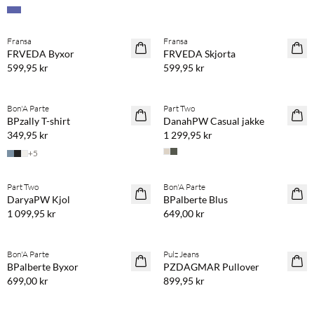
Köp min. 2 & spara 20 %
Köp min. 2 & spara 20 %
Fransa
Fransa
NYHET
NYHET
FRVEDA Byxor
FRVEDA Skjorta
599,95 kr
599,95 kr
Köp min. 2 & spara 20 %
Köp min. 2 & spara 20 %
Bon'A Parte
Part Two
NYHET
NYHET
BPzally T-shirt
DanahPW Casual jakke
349,95 kr
1 299,95 kr
+
5
Köp min. 2 & spara 20 %
Köp min. 2 & spara 20 %
Part Two
Bon'A Parte
NYHET
NYHET
DaryaPW Kjol
BPalberte Blus
1 099,95 kr
649,00 kr
Köp min. 2 & spara 20 %
Köp min. 2 & spara 20 %
Bon'A Parte
Pulz Jeans
NYHET
NYHET
BPalberte Byxor
PZDAGMAR Pullover
699,00 kr
899,95 kr
Köp min. 2 & spara 20 %
Köp min. 2 & spara 20 %