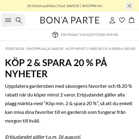
20 % Extra på Rea | Kod: SAVE20 | SHOPPA NU
Sök
Logga in
Kor
FRI FRAKT VID KÖP ÖVER 499 KR.
STARTSIDA
SHOPPA ALLA VAROR
KÖP MINST 2 VAROR OCH SPARA 300 KR.
KÖP 2 & SPARA 20 % PÅ
NYHETER
Uppdatera garderoben med säsongens favoriter och få 20 %
rabatt när du köper minst 2 varor. Erbjudandet gäller alla
plagg märkta med ”Köp min. 2 & spara 20 %”, så att du enkelt
kan mixa dina favoriter till en garderob som fungerar från
morgon till kväll.
Erbjudandet gäller t.o.m. 16 augusti.