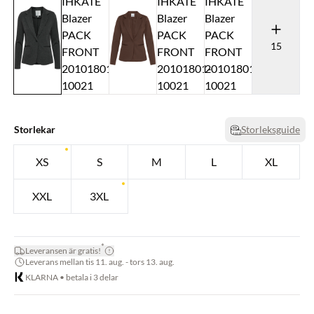
15
Storlekar
Storleksguide
XS
S
M
L
XL
XXL
3XL
*
Leveransen är gratis!
Leverans mellan tis 11. aug. - tors 13. aug.
KLARNA • betala i 3 delar