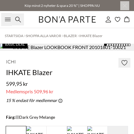
Köp minst 2 nyheter & spara 20 %* | SHOPPA NU
Sök
Logga in
Kor
STARTSIDA
SHOPPA ALLA VAROR
BLAZER
IHKATE Blazer
BASIC DEAL
ICHI
IHKATE Blazer
599,95 kr
Medlemspris
509,96 kr
15 % endast för medlemmar
Färg:
Dark Grey Melange