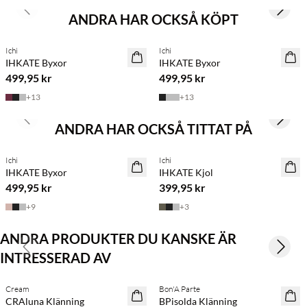
Previous slide
Next s
ANDRA HAR OCKSÅ KÖPT
Köp min. 2 & spara 20 %
BASIC DEAL
Ichi
Ichi
NYHET
NYHET
IHKATE Byxor
IHKATE Byxor
499,95 kr
499,95 kr
+
13
+
13
Previous slide
Next s
ANDRA HAR OCKSÅ TITTAT PÅ
BASIC DEAL
Ichi
Ichi
IHKATE Byxor
IHKATE Kjol
499,95 kr
399,95 kr
+
9
+
3
ANDRA PRODUKTER DU KANSKE ÄR
Previous slide
Next s
INTRESSERAD AV
Köp min. 2 & spara 20 %
Köp min. 2 & spara 20 %
Cream
Bon'A Parte
NYHET
NYHET
CRAluna Klänning
BPisolda Klänning