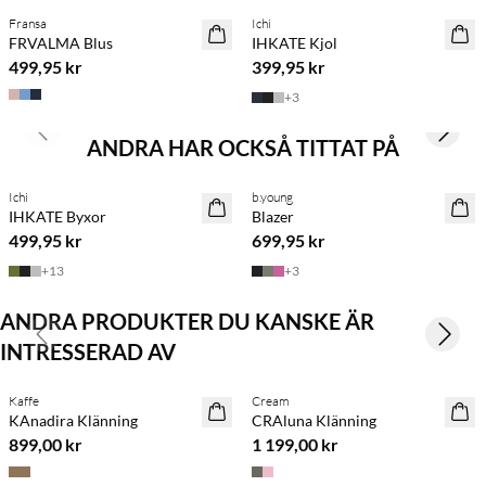
Fransa
Ichi
NYHET
NYHET
FRVALMA Blus
IHKATE Kjol
SAVE20
499,95 kr
399,95 kr
+
3
Previous slide
Next s
ANDRA HAR OCKSÅ TITTAT PÅ
Köp min. 2 & spara 20 %
BASIC DEAL
Ichi
b.young
NYHET
NYHET
IHKATE Byxor
Blazer
499,95 kr
699,95 kr
+
13
+
3
ANDRA PRODUKTER DU KANSKE ÄR
Previous slide
Next s
INTRESSERAD AV
Köp min. 2 & spara 20 %
Köp min. 2 & spara 20 %
Kaffe
Cream
NYHET
NYHET
KAnadira Klänning
CRAluna Klänning
899,00 kr
1 199,00 kr