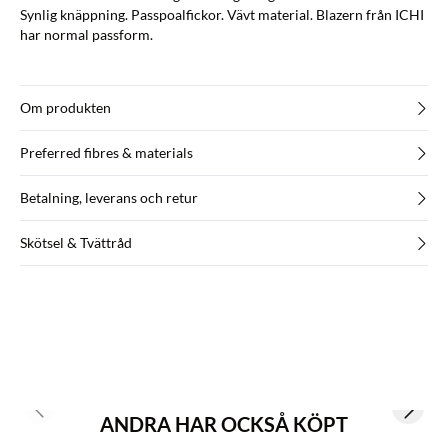
Synlig knäppning. Passpoalfickor. Vävt material. Blazern från ICHI
har normal passform.
Om produkten
Preferred fibres & materials
Betalning, leverans och retur
Skötsel & Tvättråd
Previous slide
Next s
ANDRA HAR OCKSÅ KÖPT
Köp min. 2 & spara 20 %
BASIC DEAL