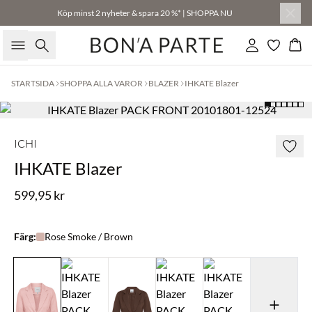
Köp minst 2 nyheter & spara 20 %* | SHOPPA NU
Sök
Logga in
Kor
STARTSIDA
SHOPPA ALLA VAROR
BLAZER
IHKATE Blazer
ICHI
IHKATE Blazer
599,95 kr
Färg:
Rose Smoke / Brown