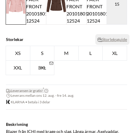
15
Storlekar
Storleksguide
XS
S
M
L
XL
XXL
3XL
*
Leveransen är gratis!
Leverans mellan ons 12. aug. - fre 14. aug.
KLARNA • betala i 3 delar
Beskrivning
Blazer från ICHI med krage och slag. Långa ärmar. Axelvaddar.