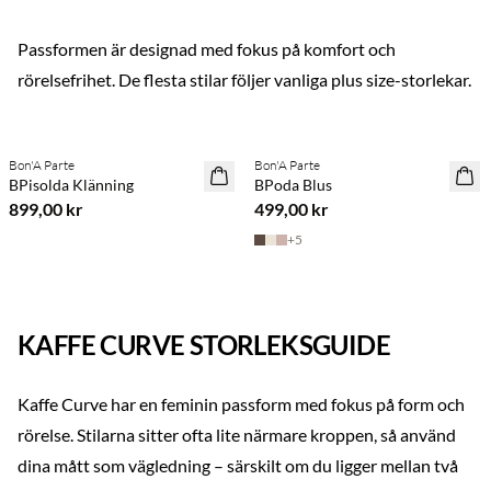
Passformen är designad med fokus på komfort och
rörelsefrihet. De flesta stilar följer vanliga plus size-storlekar.
Previous slide
Next s
Köp min. 2 & spara 20 %
Köp min. 2 & spara 20 %
Bon'A Parte
Bon'A Parte
NYHET
NYHET
BPisolda Klänning
BPoda Blus
899,00 kr
499,00 kr
+
5
KAFFE CURVE STORLEKSGUIDE
Kaffe Curve har en feminin passform med fokus på form och
rörelse. Stilarna sitter ofta lite närmare kroppen, så använd
dina mått som vägledning – särskilt om du ligger mellan två