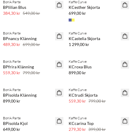
Bon'A Parte
Kaffe Curve
SAVE20
NYHET
BPlilian Blus
KCesther Skjorta
30 % rabatt
384,30 kr
549,00 kr
699,00 kr
Köp min. 2 & spara 20 %
Bon'A Parte
Kaffe Curve
SAVE20
NYHET
BPnancy Klänning
KCastelia Skjorta
30 % rabatt
489,30 kr
699,00 kr
1 299,00 kr
Köp min. 2 & spara 20 %
Bon'A Parte
Kaffe Curve
SAVE20
NYHET
BPfrira Klänning
KCroxa Blus
30 % rabatt
559,30 kr
799,00 kr
899,00 kr
Köp min. 2 & spara 20 %
Bon'A Parte
Kaffe Curve
NYHET
SAVE20
BPisolda Klänning
KCtrudi Skjorta
30 % rabatt
899,00 kr
559,30 kr
799,00 kr
Köp min. 2 & spara 20 %
Bon'A Parte
Kaffe Curve
NYHET
SAVE20
BPisolda Kjol
KCcarina Top
30 % rabatt
649,00 kr
279,30 kr
399,00 kr