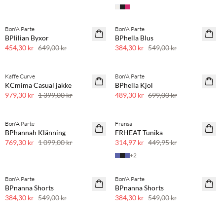
Bon'A Parte
Bon'A Parte
SAVE20
SAVE20
BPlilian Byxor
BPhella Blus
30 % rabatt
30 % rabatt
454,30 kr
649,00 kr
384,30 kr
549,00 kr
Kaffe Curve
Bon'A Parte
SAVE20
SAVE20
KCmima Casual jakke
BPhella Kjol
30 % rabatt
30 % rabatt
979,30 kr
1 399,00 kr
489,30 kr
699,00 kr
Bon'A Parte
Fransa
SAVE20
SAVE20
BPhannah Klänning
FRHEAT Tunika
30 % rabatt
30 % rabatt
769,30 kr
1 099,00 kr
314,97 kr
449,95 kr
+
2
Bon'A Parte
Bon'A Parte
SAVE20
SAVE20
BPnanna Shorts
BPnanna Shorts
30 % rabatt
30 % rabatt
384,30 kr
549,00 kr
384,30 kr
549,00 kr
Köp min. 2 & spara 20 %
Köp min. 2 & spara 20 %