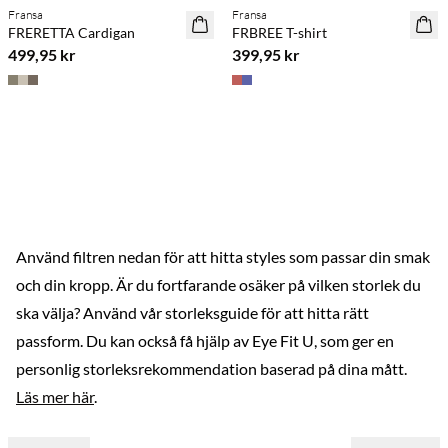
Fransa
Fransa
NYHET
NYHET
FRERETTA Cardigan
FRBREE T-shirt
499,95 kr
399,95 kr
Använd filtren nedan för att hitta styles som passar din smak
och din kropp. Är du fortfarande osäker på vilken storlek du
ska välja? Använd vår storleksguide för att hitta rätt
passform. Du kan också få hjälp av Eye Fit U, som ger en
personlig storleksrekommendation baserad på dina mått.
Läs mer här
.