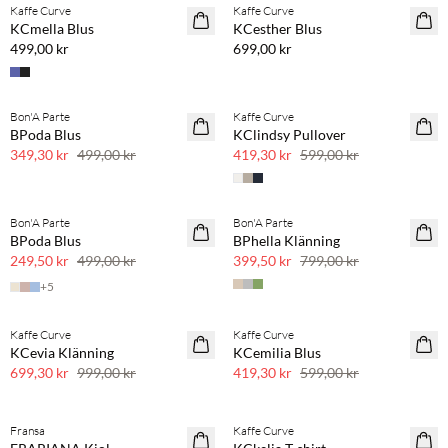
Kaffe Curve
Kaffe Curve
NYHET
NYHET
KCmella Blus
KCesther Blus
499,00 kr
699,00 kr
Bon'A Parte
Kaffe Curve
SAVE20
SAVE20
BPoda Blus
KClindsy Pullover
30 % rabatt
30 % rabatt
349,30 kr
499,00 kr
419,30 kr
599,00 kr
Bon'A Parte
Bon'A Parte
SAVE20
SAVE20
BPoda Blus
BPhella Klänning
50 % rabatt
50 % rabatt
249,50 kr
499,00 kr
399,50 kr
799,00 kr
+
5
Kaffe Curve
Kaffe Curve
SAVE20
SAVE20
KCevia Klänning
KCemilia Blus
30 % rabatt
30 % rabatt
699,30 kr
999,00 kr
419,30 kr
599,00 kr
Fransa
Kaffe Curve
SAVE20
SAVE20