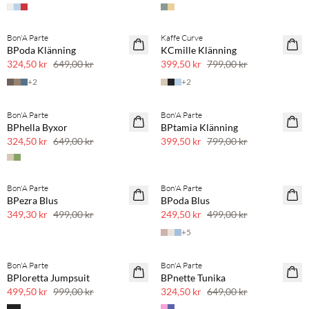
Bon'A Parte
Kaffe Curve
SAVE20
SAVE20
BPoda Klänning
KCmille Klänning
50 % rabatt
50 % rabatt
324,50 kr
649,00 kr
399,50 kr
799,00 kr
+
2
+
2
Bon'A Parte
Bon'A Parte
SAVE20
SAVE20
BPhella Byxor
BPtamia Klänning
50 % rabatt
50 % rabatt
324,50 kr
649,00 kr
399,50 kr
799,00 kr
Bon'A Parte
Bon'A Parte
SAVE20
SAVE20
BPezra Blus
BPoda Blus
30 % rabatt
50 % rabatt
349,30 kr
499,00 kr
249,50 kr
499,00 kr
+
5
Bon'A Parte
Bon'A Parte
SAVE20
SAVE20
BPloretta Jumpsuit
BPnette Tunika
50 % rabatt
50 % rabatt
499,50 kr
999,00 kr
324,50 kr
649,00 kr