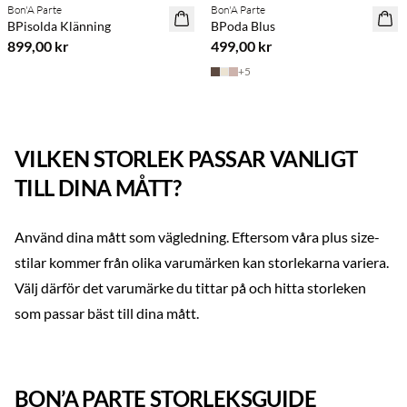
Bon'A Parte
Bon'A Parte
NYHET
NYHET
BPisolda Klänning
BPoda Blus
899,00 kr
499,00 kr
+
5
VILKEN STORLEK PASSAR VANLIGT
TILL DINA MÅTT?
Använd dina mått som vägledning. Eftersom våra plus size-
stilar kommer från olika varumärken kan storlekarna variera.
Välj därför det varumärke du tittar på och hitta storleken
som passar bäst till dina mått.
BON’A PARTE STORLEKSGUIDE