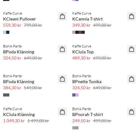
Kaffe Curve
Kaffe Curve
SAVE20
SAVE20
KCleani Pullover
KCannia T-shirt
30 % rabatt
30 % rabatt
559,30 kr
799,00 kr
349,30 kr
499,00 kr
Bon'A Parte
Kaffe Curve
SAVE20
SAVE20
BPoda Klänning
KClula Top
50 % rabatt
30 % rabatt
324,50 kr
649,00 kr
489,30 kr
699,00 kr
Bon'A Parte
Bon'A Parte
SAVE20
SAVE20
BPoda Klänning
BPnette Tunika
30 % rabatt
50 % rabatt
384,30 kr
549,00 kr
324,50 kr
649,00 kr
Kaffe Curve
Bon'A Parte
SAVE20
SAVE20
KClula Klänning
BPnorah T-shirt
30 % rabatt
50 % rabatt
1 049,30 kr
1 499,00 kr
249,50 kr
499,00 kr