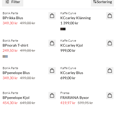
Filter
Sortering
Köp min. 2 & spara 20 %
Bon'A Parte
Kaffe Curve
SAVE20
NYHET
BPrikka Blus
KCcarley Klänning
30 % rabatt
349,30 kr
499,00 kr
1 399,00 kr
Köp min. 2 & spara 20 %
Bon'A Parte
Kaffe Curve
SAVE20
NYHET
BPnorah T-shirt
KCcarley Kjol
50 % rabatt
249,50 kr
499,00 kr
999,00 kr
Köp min. 2 & spara 20 %
Bon'A Parte
Kaffe Curve
SAVE20
NYHET
BPpenelope Blus
KCcarley Blus
30 % rabatt
349,30 kr
499,00 kr
699,00 kr
Bon'A Parte
Fransa
SAVE20
SAVE20
BPpenelope Kjol
FRARIANA Byxor
30 % rabatt
30 % rabatt
454,30 kr
649,00 kr
419,97 kr
599,95 kr
Köp min. 2 & spara 20 %