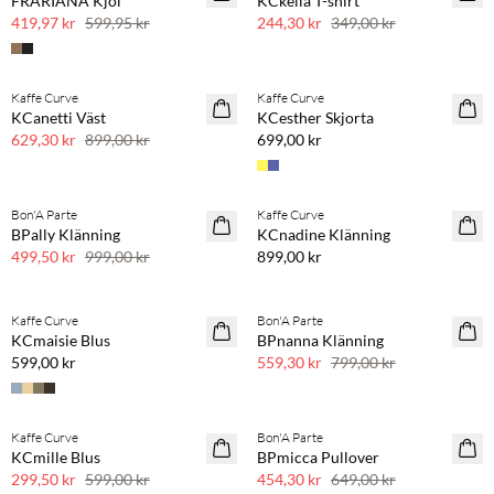
FRARIANA Kjol
KCkelia T-shirt
30 % rabatt
30 % rabatt
419,97 kr
599,95 kr
244,30 kr
349,00 kr
Köp min. 2 & spara 20 %
Kaffe Curve
Kaffe Curve
SAVE20
NYHET
KCanetti Väst
KCesther Skjorta
30 % rabatt
629,30 kr
899,00 kr
699,00 kr
Köp min. 2 & spara 20 %
Bon'A Parte
Kaffe Curve
SAVE20
NYHET
BPally Klänning
KCnadine Klänning
50 % rabatt
499,50 kr
999,00 kr
899,00 kr
Köp min. 2 & spara 20 %
Kaffe Curve
Bon'A Parte
NYHET
SAVE20
KCmaisie Blus
BPnanna Klänning
30 % rabatt
599,00 kr
559,30 kr
799,00 kr
Kaffe Curve
Bon'A Parte
SAVE20
SAVE20
KCmille Blus
BPmicca Pullover
50 % rabatt
30 % rabatt
299,50 kr
599,00 kr
454,30 kr
649,00 kr