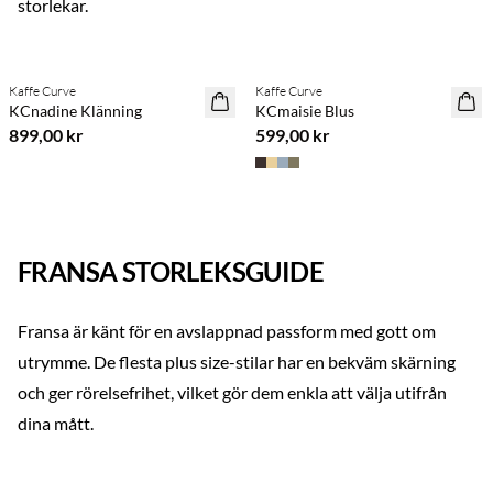
storlekar.
Previous slide
Next s
Köp min. 2 & spara 20 %
Köp min. 2 & spara 20 %
Kaffe Curve
Kaffe Curve
NYHET
NYHET
KCnadine Klänning
KCmaisie Blus
899,00 kr
599,00 kr
FRANSA STORLEKSGUIDE
Fransa är känt för en avslappnad passform med gott om
utrymme. De flesta plus size-stilar har en bekväm skärning
och ger rörelsefrihet, vilket gör dem enkla att välja utifrån
dina mått.
Previous slide
Next s