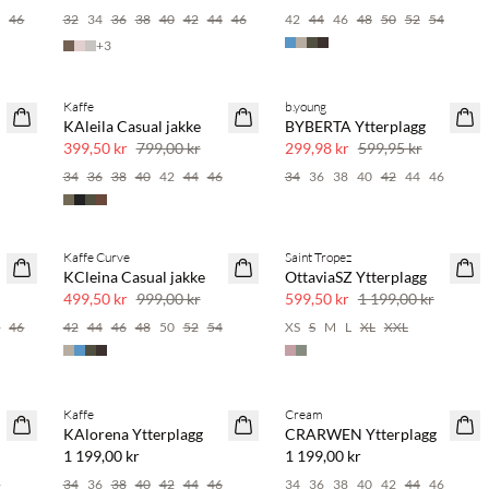
4
46
32
34
36
38
40
42
44
46
42
44
46
48
50
52
54
+
3
Kaffe
b.young
SAVE20
SAVE20
KAleila Casual jakke
BYBERTA Ytterplagg
50 % rabatt
50 % rabatt
399,50 kr
799,00 kr
299,98 kr
599,95 kr
6
34
36
38
40
42
44
46
34
36
38
40
42
44
46
Kaffe Curve
Saint Tropez
SAVE20
SAVE20
KCleina Casual jakke
OttaviaSZ Ytterplagg
50 % rabatt
50 % rabatt
499,50 kr
999,00 kr
599,50 kr
1 199,00 kr
4
46
42
44
46
48
50
52
54
XS
S
M
L
XL
XXL
Kaffe
Cream
KAlorena Ytterplagg
CRARWEN Ytterplagg
1 199,00 kr
1 199,00 kr
6
34
36
38
40
42
44
46
34
36
38
40
42
44
46