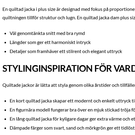
En quiltad jacka i plus size är designad med fokus på proportion
quiltningen tillför struktur och lugn. En quiltad jacka dam plus s
Väl genomtänkta snitt med bra rymd
Längder som ger ett harmoniskt intryck
Detaljer som framhäver ett stilrent och elegant uttryck
STYLINGINSPIRATION FÖR VA
Quiltade jackor är lätta att styla genom olika årstider och tillfäll
En kort quiltad jacka skapar ett modernt och enkelt uttryck
En figurnära modell fungerar bra över en mjuk stickad tröja 
En lång quiltad jacka för kyligare dagar ger extra värme och et
Dämpade färger som svart, sand och mörkgrön ger ett tidlöst