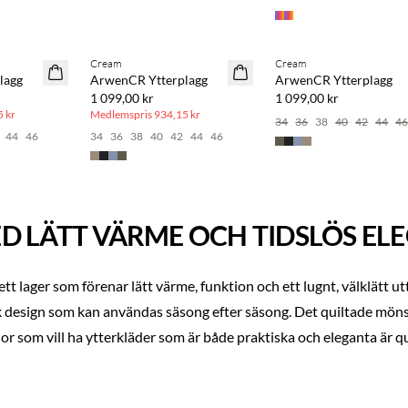
BASIC DEAL
Cream
Cream
lagg
ArwenCR Ytterplagg
ArwenCR Ytterplagg
1 099,00 kr
1 099,00 kr
 kr
Medlemspris
934,15 kr
34
36
38
40
42
44
4
44
46
34
36
38
40
42
44
46
D LÄTT VÄRME OCH TIDSLÖS EL
ett lager som förenar lätt värme, funktion och ett lugnt, välklätt u
esign som kan användas säsong efter säsong. Det quiltade mönstr
r som vill ha ytterkläder som är både praktiska och eleganta är quil