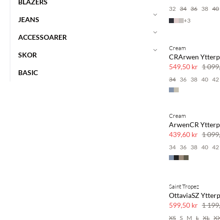
BLAZERS
32
34
36
38
40
JEANS
+
3
ACCESSOARER
Cream
SAVE20
SKOR
CRArwen Ytterp
50 % rabatt
549,50 kr
1 099
BASIC
34
36
38
40
42
Cream
SAVE20
ArwenCR Ytterp
60 % rabatt
439,60 kr
1 099
34
36
38
40
42
Saint Tropez
SAVE20
OttaviaSZ Ytterp
50 % rabatt
599,50 kr
1 199
XS
S
M
L
XL
X