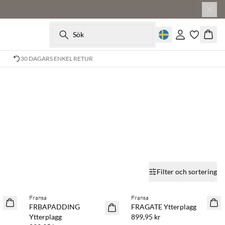
Sök
Logga in
Korg
30 DAGARS ENKEL RETUR
Filter och sortering
Fransa
Fransa
NYHET
NYHET
FRBAPADDING
FRAGATE Ytterplagg
Ytterplagg
899,95 kr