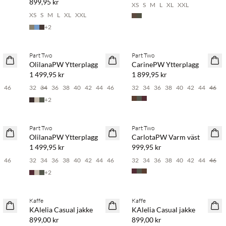
899,95 kr
XS
S
M
L
XL
XXL
XS
S
M
L
XL
XXL
+
2
Part Two
Part Two
NYHET
NYHET
OlilanaPW Ytterplagg
CarinePW Ytterplagg
1 499,95 kr
1 899,95 kr
4
46
32
34
36
38
40
42
44
46
32
34
36
38
40
42
44
46
+
2
Part Two
Part Two
NYHET
NYHET
OlilanaPW Ytterplagg
CarlotaPW Varm väst
1 499,95 kr
999,95 kr
4
46
32
34
36
38
40
42
44
46
32
34
36
38
40
42
44
46
+
2
Kaffe
Kaffe
NYHET
NYHET
KAlelia Casual jakke
KAlelia Casual jakke
899,00 kr
899,00 kr