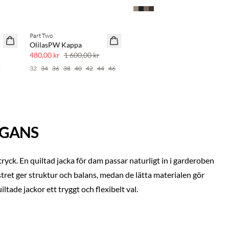
Part Two
70 % rabatt
OlilasPW Kappa
Få kvar
480,00 kr
1 600,00 kr
6
32
34
36
38
40
42
44
46
EGANS
ttryck. En quiltad jacka för dam passar naturligt in i garderoben
et ger struktur och balans, medan de lätta materialen gör
tade jackor ett tryggt och flexibelt val.