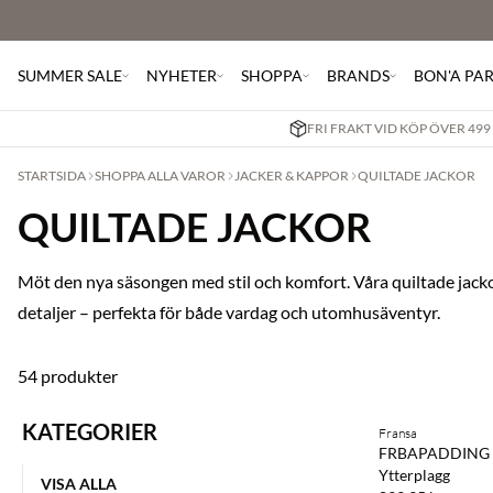
SUMMER SALE
NYHETER
SHOPPA
BRANDS
BON'A PA
FRI FRAKT VID KÖP ÖVER 499
STARTSIDA
SHOPPA ALLA VAROR
JACKER & KAPPOR
QUILTADE JACKOR
QUILTADE JACKOR
Möt den nya säsongen med stil och komfort. Våra quiltade jack
detaljer – perfekta för både vardag och utomhusäventyr.
54 produkter
KATEGORIER
Fransa
NYHET
FRBAPADDING
Ytterplagg
VISA ALLA