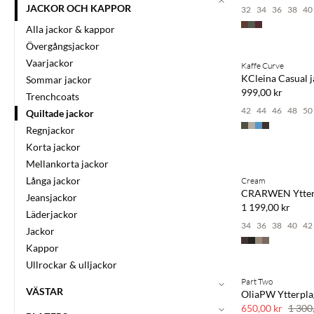
JACKOR OCH KAPPOR
32
34
36
38
40
Alla jackor & kappor
Övergångsjackor
Vaarjackor
Kaffe Curve
NYHET
KCleina Casual j
Sommar jackor
999,00 kr
Trenchcoats
42
44
46
48
50
Quiltade jackor
Regnjackor
Korta jackor
Mellankorta jackor
Långa jackor
Cream
NYHET
CRARWEN Ytter
Jeansjackor
1 199,00 kr
Läderjackor
34
36
38
40
42
Jackor
Kappor
Ullrockar & ulljackor
Part Two
SAVE20
VÄSTAR
OliaPW Ytterpla
50 % rabatt
650,00 kr
1 300