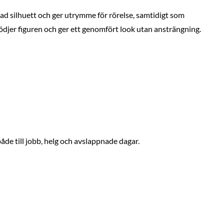
rad silhuett och ger utrymme för rörelse, samtidigt som
stödjer figuren och ger ett genomfört look utan ansträngning.
 både till jobb, helg och avslappnade dagar.