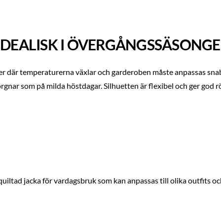
 IDEALISK I ÖVERGÅNGSSÄSONG
oder där temperaturerna växlar och garderoben måste anpassas snab
rgnar som på milda höstdagar. Silhuetten är flexibel och ger god r
 quiltad jacka för vardagsbruk som kan anpassas till olika outfits o