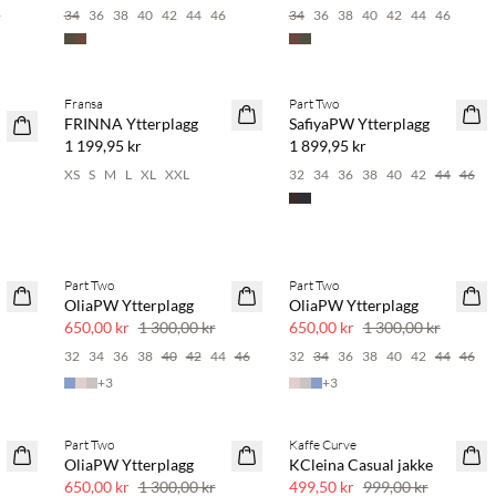
4
34
36
38
40
42
44
46
34
36
38
40
42
44
46
Köp min. 2 & spara 20 %
Köp min. 2 & spara 20 %
Fransa
Part Two
NYHET
NYHET
FRINNA Ytterplagg
SafiyaPW Ytterplagg
SAVE20
1 199,95 kr
1 899,95 kr
XS
S
M
L
XL
XXL
32
34
36
38
40
42
44
46
Part Two
Part Two
SAVE20
SAVE20
OliaPW Ytterplagg
OliaPW Ytterplagg
50 % rabatt
50 % rabatt
650,00 kr
1 300,00 kr
650,00 kr
1 300,00 kr
6
32
34
36
38
40
42
44
46
32
34
36
38
40
42
44
46
+
3
+
3
Part Two
Kaffe Curve
SAVE20
SAVE20
OliaPW Ytterplagg
KCleina Casual jakke
50 % rabatt
50 % rabatt
650,00 kr
1 300,00 kr
499,50 kr
999,00 kr