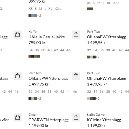
899,95 kr
XS
S
M
L
XL
XXL
XL
XS
S
M
L
XL
XXL
+
2
Kaffe
Part Two
NYHET
NYHET
lagg
KAleila Casual jakke
OlilanaPW Ytterplagg
799,00 kr
1 499,95 kr
XL
34
36
38
40
42
44
46
32
34
36
38
40
42
4
+
2
Part Two
Part Two
NYHET
NYHET
plagg
OlilanaPW Ytterplagg
OlilanaPW Ytterplagg
1 499,95 kr
1 499,95 kr
42
44
46
32
34
36
38
40
42
44
46
32
34
36
38
40
42
4
+
2
+
2
Cream
Kaffe Curve
NYHET
NYHET
 väst
CRARWEN Ytterplagg
KCleina Ytterplagg
1 199,00 kr
1 199,00 kr