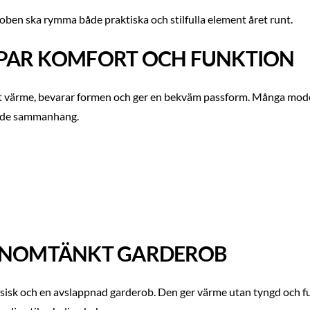
deroben ska rymma både praktiska och stilfulla element året runt.
APAR KOMFORT OCH FUNKTION
lätt värme, bevarar formen och ger en bekväm passform. Många model
nade sammanhang.
GENOMTÄNKT GARDEROB
klassisk och en avslappnad garderob. Den ger värme utan tyngd och f