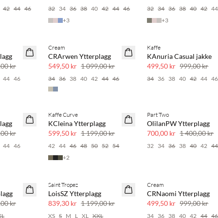
42
44
46
32
34
36
38
40
42
44
46
32
34
36
38
40
42
4
+
3
+
3
Cream
Kaffe
SAVE20
SAVE20
lagg
CRArwen Ytterplagg
KAnuria Casual jakke
50 % rabatt
50 % rabatt
,00 kr
549,50 kr
1 099,00 kr
499,50 kr
999,00 kr
44
46
34
36
38
40
42
44
46
34
36
38
40
42
44
4
Kaffe Curve
Part Two
SAVE20
SAVE20
lagg
KCleina Ytterplagg
OlilanPW Ytterplagg
50 % rabatt
50 % rabatt
,00 kr
599,50 kr
1 199,00 kr
700,00 kr
1 400,00 kr
44
46
42
44
46
48
50
52
54
32
34
36
38
40
42
4
+
2
Saint Tropez
Cream
30 % rabatt
50 % rabatt
lagg
LoisSZ Ytterplagg
CRNaomi Ytterplagg
,00 kr
839,30 kr
1 199,00 kr
499,50 kr
999,00 kr
XL
XS
S
M
L
XL
XXL
34
36
38
40
42
44
4