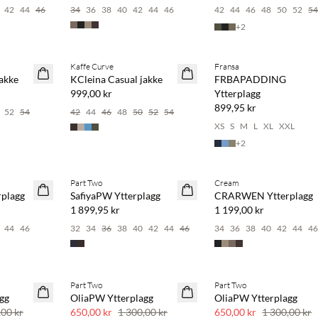
42
44
46
34
36
38
40
42
44
46
42
44
46
48
50
52
5
+
2
Köp min. 2 & spara 20 %
Kaffe Curve
Fransa
NYHET
NYHET
akke
KCleina Casual jakke
FRBAPADDING
SAVE20
999,00 kr
Ytterplagg
899,95 kr
52
54
42
44
46
48
50
52
54
XS
S
M
L
XL
XXL
+
2
Köp min. 2 & spara 20 %
Part Two
Cream
NYHET
NYHET
plagg
SafiyaPW Ytterplagg
CRARWEN Ytterplagg
1 899,95 kr
1 199,00 kr
44
46
32
34
36
38
40
42
44
46
34
36
38
40
42
44
4
Part Two
Part Two
SAVE20
SAVE20
gg
OliaPW Ytterplagg
OliaPW Ytterplagg
50 % rabatt
50 % rabatt
,00 kr
650,00 kr
1 300,00 kr
650,00 kr
1 300,00 kr