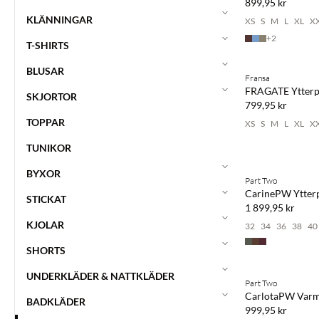
899,95 kr
KLÄNNINGAR
XS
S
M
L
XL
X
+
2
T-SHIRTS
BLUSAR
Fransa
NYHET
FRAGATE Ytterp
SKJORTOR
799,95 kr
TOPPAR
XS
S
M
L
XL
X
TUNIKOR
BYXOR
Part Two
NYHET
CarinePW Ytter
STICKAT
1 899,95 kr
KJOLAR
32
34
36
38
40
SHORTS
UNDERKLÄDER & NATTKLÄDER
Part Two
NYHET
CarlotaPW Varm
BADKLÄDER
999,95 kr