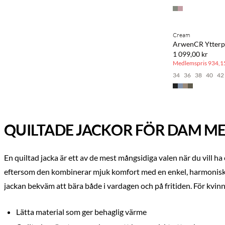
BASIC DEAL
Cream
ArwenCR Ytterp
1 099,00 kr
Medlemspris
934,15
34
36
38
40
42
QUILTADE JACKOR FÖR DAM ME
En quiltad jacka är ett av de mest mångsidiga valen när du vill ha 
eftersom den kombinerar mjuk komfort med en enkel, harmonisk d
jackan bekväm att bära både i vardagen och på fritiden. För kvinno
Lätta material som ger behaglig värme