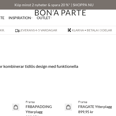
Köp minst 2 nyheter & spara 20 %* | SHOPPA NU
RTE
INSPIRATION
OUTLET
 KR.
LEVERANS 4-5 VARDAGAR
KLARNA • BETALA I 3 DELAR
or kombinerar tidlös design med funktionella
Fransa
Fransa
NYHET
NYHET
FRBAPADDING
FRAGATE Ytterplagg
Ytterplagg
899,95 kr